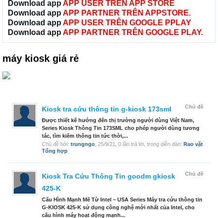
Download app
APP USER TRÊN APP STORE
Download app
APP PARTNER TRÊN APPSTORE.
Download app
APP USER TRÊN GOOGLE PPLAY
Download app
APP PARTNER TRÊN GOOGLE PLAY.
máy kiosk giá rẻ
Chủ đề
Kiosk tra cứu thông tin g-kiosk 173sml
Được thiết kế hướng đến thị trường người dùng Việt Nam,
Series Kiosk Thông Tin 173SML cho phép người dùng tương
tác, tìm kiếm thông tin tức thời,...
Chủ đề bởi:
trungngo
,
25/9/21
, 0 lần trả lời, trong diễn đàn:
Rao vặt
Tổng hợp
Chủ đề
Kiosk Tra Cứu Thông Tin goodm gkiosk
425-K
Cấu Hình Mạnh Mẽ Từ Intel – USA Series Máy tra cứu thông tin
G-KIOSK 425-K sử dụng công nghệ mới nhất của Intel, cho
cấu hình máy hoạt động mạnh...