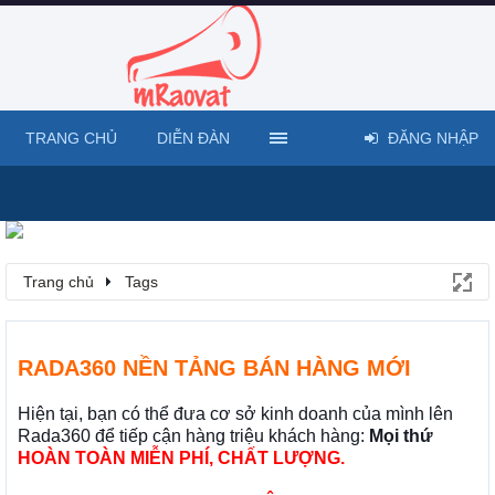
TRANG CHỦ
DIỄN ĐÀN
ĐĂNG NHẬP
Trang chủ
Tags
RADA360 NỀN TẢNG BÁN HÀNG MỚI
Hiện tại, bạn có thể đưa cơ sở kinh doanh của mình lên
Rada360 để tiếp cận hàng triệu khách hàng:
Mọi thứ
HOÀN TOÀN MIỄN PHÍ, CHẤT LƯỢNG.