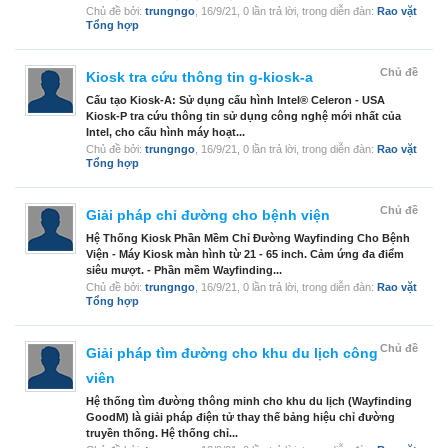
Chủ đề bởi:
trungngo
,
16/9/21
, 0 lần trả lời, trong diễn đàn:
Rao vặt
Tổng hợp
Chủ đề
Kiosk tra cứu thông tin g-kiosk-a
Cấu tạo Kiosk-A: Sử dụng cấu hình Intel® Celeron - USA
Kiosk-P tra cứu thông tin sử dụng công nghệ mới nhất của
Intel, cho cấu hình máy hoạt...
Chủ đề bởi:
trungngo
,
16/9/21
, 0 lần trả lời, trong diễn đàn:
Rao vặt
Tổng hợp
Chủ đề
Giải pháp chỉ đường cho bệnh viện
Hệ Thống Kiosk Phần Mềm Chỉ Đường Wayfinding Cho Bệnh
Viện - Máy Kiosk màn hình từ 21 - 65 inch. Cảm ứng đa điểm
siêu mượt. - Phần mềm Wayfinding...
Chủ đề bởi:
trungngo
,
16/9/21
, 0 lần trả lời, trong diễn đàn:
Rao vặt
Tổng hợp
Chủ đề
Giải pháp tìm đường cho khu du lịch công
viên
Hệ thống tìm đường thông minh cho khu du lịch (Wayfinding
GoodM) là giải pháp điện tử thay thế bảng hiệu chỉ đường
truyền thống. Hệ thống chỉ...