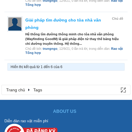
Chủ đề bởi:
trungngo
,
12/9/21
, 0 lần trả lời, trong diễn đàn:
Rao vặt
Tổng hợp
Chủ đề
Giải pháp tìm đường cho tòa nhà văn
phòng
Hệ thống tìm đường thông minh cho tòa nhà văn phòng
(Wayfinding GoodM) là giải pháp điện tử thay thế bảng hiệu
chỉ đường truyền thống. Hệ thống...
Chủ đề bởi:
trungngo
,
12/9/21
, 0 lần trả lời, trong diễn đàn:
Rao vặt
Tổng hợp
Hiển thị kết quả từ 1 đến 6 của 6
Trang chủ
Tags
ABOUT US
Diễn đàn rao vặt miễn phí