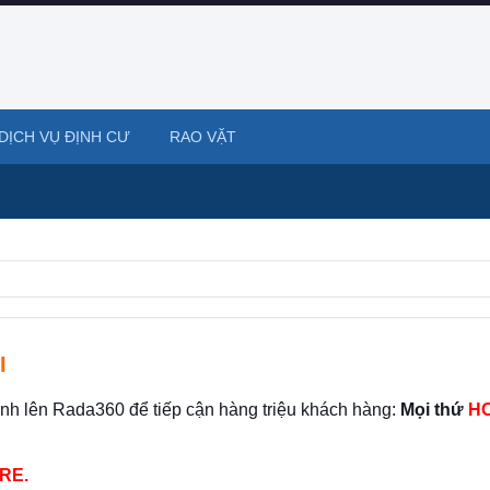
DỊCH VỤ ĐỊNH CƯ
RAO VẶT
I
ình lên Rada360 để tiếp cận hàng triệu khách hàng:
Mọi thứ
HO
RE.