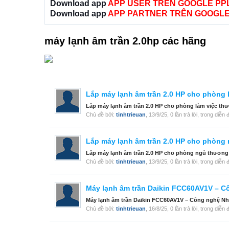
Download app
APP USER TRÊN GOOGLE PP
Download app
APP PARTNER TRÊN GOOGLE
máy lạnh âm trần 2.0hp các hãng
Lắp máy lạnh âm trần 2.0 HP cho phòn
Lắp máy lạnh âm trần 2.0 HP cho phòng làm việc t
Chủ đề bởi:
tinhtrieuan
,
13/9/25
, 0 lần trả lời, trong diễn
Lắp máy lạnh âm trần 2.0 HP cho phòng
Lắp máy lạnh âm trần 2.0 HP cho phòng ngủ thương 
Chủ đề bởi:
tinhtrieuan
,
13/9/25
, 0 lần trả lời, trong diễn
Máy lạnh âm trần Daikin FCC60AV1V – Cô
Máy lạnh âm trần Daikin FCC60AV1V – Công nghệ Nh
Chủ đề bởi:
tinhtrieuan
,
16/8/25
, 0 lần trả lời, trong diễn