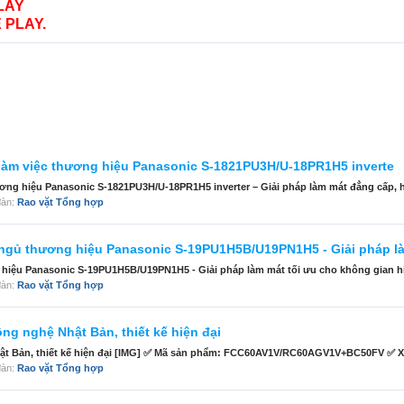
LAY
 PLAY.
g làm việc thương hiệu Panasonic S-1821PU3H/U-18PR1H5 inverte
hương hiệu Panasonic S-1821PU3H/U-18PR1H5 inverter – Giải pháp làm mát đẳng cấp, h
 đàn:
Rao vặt Tổng hợp
 ngủ thương hiệu Panasonic S-19PU1H5B/U19PN1H5 - Giải pháp l
hiệu Panasonic S-19PU1H5B/U19PN1H5 - Giải pháp làm mát tối ưu cho không gian hiệ
 đàn:
Rao vặt Tổng hợp
ng nghệ Nhật Bản, thiết kế hiện đại
ật Bản, thiết kế hiện đại [IMG] ✅ Mã sản phẩm: FCC60AV1V/RC60AGV1V+BC50FV ✅ Xuấ
 đàn:
Rao vặt Tổng hợp