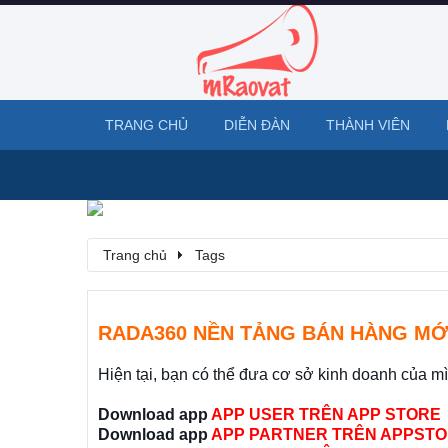
TRANG CHỦ
DIỄN ĐÀN
THÀNH VIÊN
Trang chủ
Tags
RADA360 NỀN TẢNG BÁN HÀNG MỚ
Hiện tại, bạn có thể đưa cơ sở kinh doanh của m
Download app
APP USER TRÊN APP STORE
Download app
APP PARTNER TRÊN APPSTO