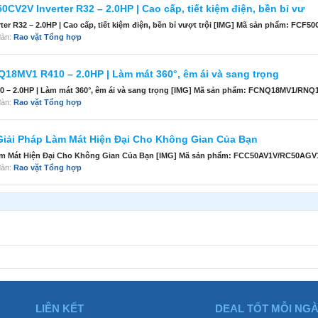
V2V Inverter R32 – 2.0HP | Cao cấp, tiết kiệm điện, bền bỉ vư
r R32 – 2.0HP | Cao cấp, tiết kiệm điện, bền bỉ vượt trội [IMG] Mã sản phẩm: FCF5
 đàn:
Rao vặt Tổng hợp
18MV1 R410 – 2.0HP | Làm mát 360°, êm ái và sang trọng
– 2.0HP | Làm mát 360°, êm ái và sang trọng [IMG] Mã sản phẩm: FCNQ18MV1/RNQ18
 đàn:
Rao vặt Tổng hợp
iải Pháp Làm Mát Hiện Đại Cho Không Gian Của Bạn
àm Mát Hiện Đại Cho Không Gian Của Bạn [IMG] Mã sản phẩm: FCC50AV1V/RC50AGV1V
 đàn:
Rao vặt Tổng hợp
LIÊN KẾT
DEAL TỐT MỖI NG