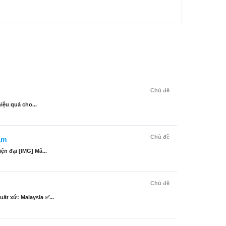
Chủ đề
iệu quả cho...
Chủ đề
àm
n đại [IMG] Mã...
Chủ đề
t xứ: Malaysia ✅...