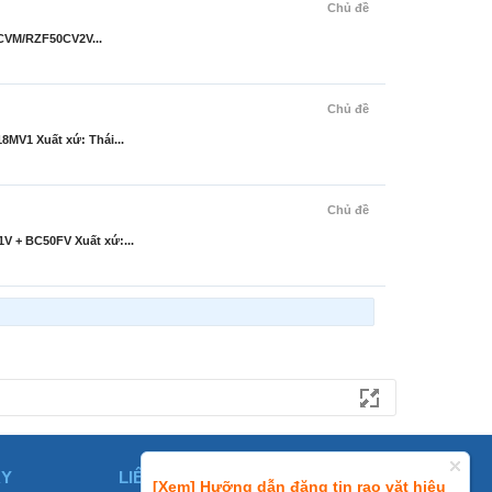
Chủ đề
0CVM/RZF50CV2V...
Chủ đề
MV1 Xuất xứ: Thái...
Chủ đề
 + BC50FV Xuất xứ:...
ÀY
LIÊN HỆ
[Xem] Hưỡng dẫn đăng tin rao vặt hiệu