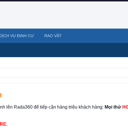
DỊCH VỤ ĐỊNH CƯ
RAO VẶT
I
ình lên Rada360 để tiếp cận hàng triệu khách hàng:
Mọi thứ
HO
RE.