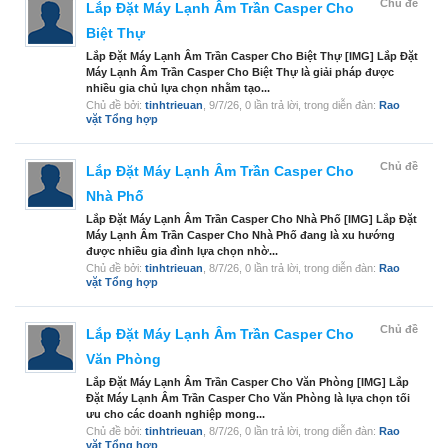
Chủ đề
Lắp Đặt Máy Lạnh Âm Trần Casper Cho
Biệt Thự
Lắp Đặt Máy Lạnh Âm Trần Casper Cho Biệt Thự [IMG] Lắp Đặt
Máy Lạnh Âm Trần Casper Cho Biệt Thự là giải pháp được
nhiều gia chủ lựa chọn nhằm tạo...
Chủ đề bởi:
tinhtrieuan
,
9/7/26
, 0 lần trả lời, trong diễn đàn:
Rao
vặt Tổng hợp
Chủ đề
Lắp Đặt Máy Lạnh Âm Trần Casper Cho
Nhà Phố
Lắp Đặt Máy Lạnh Âm Trần Casper Cho Nhà Phố [IMG] Lắp Đặt
Máy Lạnh Âm Trần Casper Cho Nhà Phố đang là xu hướng
được nhiều gia đình lựa chọn nhờ...
Chủ đề bởi:
tinhtrieuan
,
8/7/26
, 0 lần trả lời, trong diễn đàn:
Rao
vặt Tổng hợp
Chủ đề
Lắp Đặt Máy Lạnh Âm Trần Casper Cho
Văn Phòng
Lắp Đặt Máy Lạnh Âm Trần Casper Cho Văn Phòng [IMG] Lắp
Đặt Máy Lạnh Âm Trần Casper Cho Văn Phòng là lựa chọn tối
ưu cho các doanh nghiệp mong...
Chủ đề bởi:
tinhtrieuan
,
8/7/26
, 0 lần trả lời, trong diễn đàn:
Rao
vặt Tổng hợp