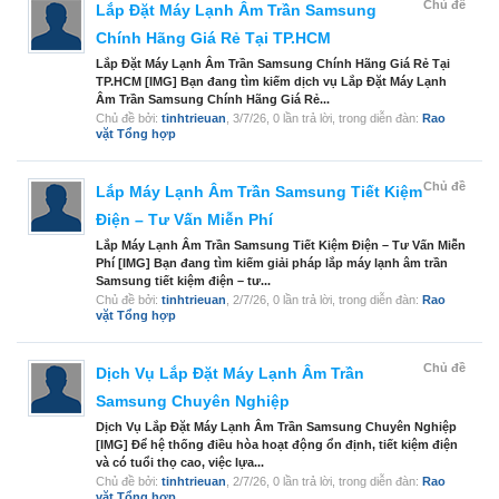
Chủ đề
Lắp Đặt Máy Lạnh Âm Trần Samsung
Chính Hãng Giá Rẻ Tại TP.HCM
Lắp Đặt Máy Lạnh Âm Trần Samsung Chính Hãng Giá Rẻ Tại
TP.HCM [IMG] Bạn đang tìm kiếm dịch vụ Lắp Đặt Máy Lạnh
Âm Trần Samsung Chính Hãng Giá Rẻ...
Chủ đề bởi:
tinhtrieuan
,
3/7/26
, 0 lần trả lời, trong diễn đàn:
Rao
vặt Tổng hợp
Chủ đề
Lắp Máy Lạnh Âm Trần Samsung Tiết Kiệm
Điện – Tư Vấn Miễn Phí
Lắp Máy Lạnh Âm Trần Samsung Tiết Kiệm Điện – Tư Vấn Miễn
Phí [IMG] Bạn đang tìm kiếm giải pháp lắp máy lạnh âm trần
Samsung tiết kiệm điện – tư...
Chủ đề bởi:
tinhtrieuan
,
2/7/26
, 0 lần trả lời, trong diễn đàn:
Rao
vặt Tổng hợp
Chủ đề
Dịch Vụ Lắp Đặt Máy Lạnh Âm Trần
Samsung Chuyên Nghiệp
Dịch Vụ Lắp Đặt Máy Lạnh Âm Trần Samsung Chuyên Nghiệp
[IMG] Để hệ thống điều hòa hoạt động ổn định, tiết kiệm điện
và có tuổi thọ cao, việc lựa...
Chủ đề bởi:
tinhtrieuan
,
2/7/26
, 0 lần trả lời, trong diễn đàn:
Rao
vặt Tổng hợp