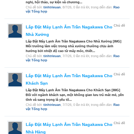
nghị, hội thảo, sự kiện và chương...
Chủ đề bởi:
tinhtrieuan
,
8/7/26
, 0 lần trả lời, trong diễn đàn:
Rao
vặt Tổng hợp
Chủ đề
Lắp Đặt Máy Lạnh Âm Trần Nagakawa Cho
Nhà Xưởng
Lắp Đặt Máy Lạnh Âm Trần Nagakawa Cho Nhà Xưởng [IMG]
Môi trường làm việc trong nhà xưởng thường chịu ảnh
hưởng bởi nhiệt độ cao từ máy móc, thiết...
Chủ đề bởi:
tinhtrieuan
,
7/7/26
, 0 lần trả lời, trong diễn đàn:
Rao
vặt Tổng hợp
Chủ đề
Lắp Đặt Máy Lạnh Âm Trần Nagakawa Cho
Khách Sạn
Lắp Đặt Máy Lạnh Âm Trần Nagakawa Cho Khách Sạn [IMG]
Đối với ngành khách sạn, một không gian lưu trú mát mẻ, yên
tĩnh và sang trọng là yếu tố...
Chủ đề bởi:
tinhtrieuan
,
7/7/26
, 0 lần trả lời, trong diễn đàn:
Rao
vặt Tổng hợp
Chủ đề
Lắp Đặt Máy Lạnh Âm Trần Nagakawa Cho
Nhà Hàng