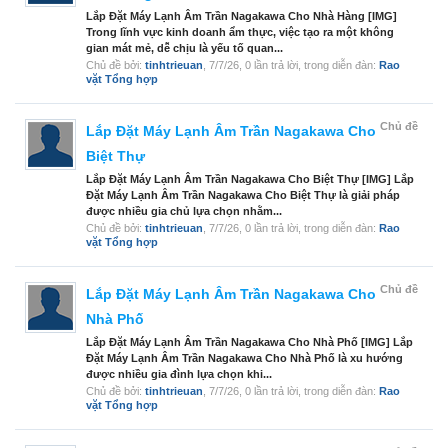
Lắp Đặt Máy Lạnh Âm Trần Nagakawa Cho Nhà Hàng [IMG]
Trong lĩnh vực kinh doanh ẩm thực, việc tạo ra một không
gian mát mẻ, dễ chịu là yếu tố quan...
Chủ đề bởi:
tinhtrieuan
,
7/7/26
, 0 lần trả lời, trong diễn đàn:
Rao
vặt Tổng hợp
Chủ đề
Lắp Đặt Máy Lạnh Âm Trần Nagakawa Cho
Biệt Thự
Lắp Đặt Máy Lạnh Âm Trần Nagakawa Cho Biệt Thự [IMG] Lắp
Đặt Máy Lạnh Âm Trần Nagakawa Cho Biệt Thự là giải pháp
được nhiều gia chủ lựa chọn nhằm...
Chủ đề bởi:
tinhtrieuan
,
7/7/26
, 0 lần trả lời, trong diễn đàn:
Rao
vặt Tổng hợp
Chủ đề
Lắp Đặt Máy Lạnh Âm Trần Nagakawa Cho
Nhà Phố
Lắp Đặt Máy Lạnh Âm Trần Nagakawa Cho Nhà Phố [IMG] Lắp
Đặt Máy Lạnh Âm Trần Nagakawa Cho Nhà Phố là xu hướng
được nhiều gia đình lựa chọn khi...
Chủ đề bởi:
tinhtrieuan
,
7/7/26
, 0 lần trả lời, trong diễn đàn:
Rao
vặt Tổng hợp