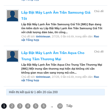
Chủ đề
Lắp Đặt Máy Lạnh Âm Trần Samsung Giá
Tốt
Lắp Đặt Máy Lạnh Âm Trần Samsung Giá Tốt [IMG] Bạn đang
tìm kiếm dịch vụ Lắp Đặt Máy Lạnh Âm Trần Samsung Giá Tốt
với chất lượng đảm bảo, thi công...
Chủ đề bởi:
tinhtrieuan
,
2/7/26
, 0 lần trả lời, trong diễn đàn:
Rao
vặt Tổng hợp
Chủ đề
Lắp Đặt Máy Lạnh Âm Trần Aqua Cho
Trung Tâm Thương Mại
Lắp Đặt Máy Lạnh Âm Trần Aqua Cho Trung Tâm Thương Mại
[IMG] Một trung tâm thương mại hiện đại không chỉ cần
không gian mua sắm sang trọng mà còn...
Chủ đề bởi:
tinhtrieuan
,
2/7/26
, 0 lần trả lời, trong diễn đàn:
Rao
vặt Tổng hợp
Hiển thị kết quả từ 1 đến 20 của 200
1
2
3
4
5
6
10
Tiếp
→