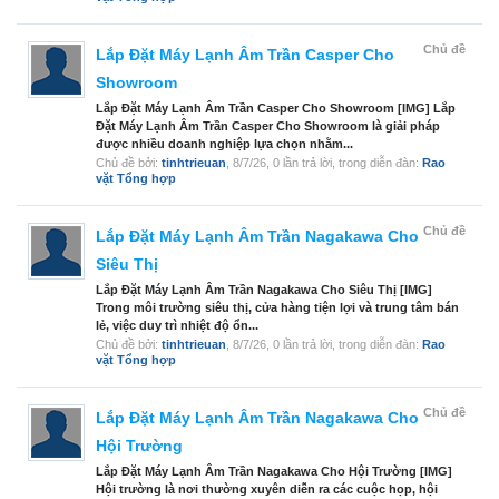
Chủ đề
Lắp Đặt Máy Lạnh Âm Trần Casper Cho
Showroom
Lắp Đặt Máy Lạnh Âm Trần Casper Cho Showroom [IMG] Lắp
Đặt Máy Lạnh Âm Trần Casper Cho Showroom là giải pháp
được nhiều doanh nghiệp lựa chọn nhằm...
Chủ đề bởi:
tinhtrieuan
,
8/7/26
, 0 lần trả lời, trong diễn đàn:
Rao
vặt Tổng hợp
Chủ đề
Lắp Đặt Máy Lạnh Âm Trần Nagakawa Cho
Siêu Thị
Lắp Đặt Máy Lạnh Âm Trần Nagakawa Cho Siêu Thị [IMG]
Trong môi trường siêu thị, cửa hàng tiện lợi và trung tâm bán
lẻ, việc duy trì nhiệt độ ổn...
Chủ đề bởi:
tinhtrieuan
,
8/7/26
, 0 lần trả lời, trong diễn đàn:
Rao
vặt Tổng hợp
Chủ đề
Lắp Đặt Máy Lạnh Âm Trần Nagakawa Cho
Hội Trường
Lắp Đặt Máy Lạnh Âm Trần Nagakawa Cho Hội Trường [IMG]
Hội trường là nơi thường xuyên diễn ra các cuộc họp, hội