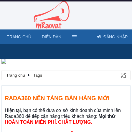
TRANG CHỦ
DIỄN ĐÀN
ĐĂNG NHẬP
Trang chủ
Tags
RADA360 NỀN TẢNG BÁN HÀNG MỚI
Hiện tại, bạn có thể đưa cơ sở kinh doanh của mình lên
Rada360 để tiếp cận hàng triệu khách hàng:
Mọi thứ
HOÀN TOÀN MIỄN PHÍ, CHẤT LƯỢNG.