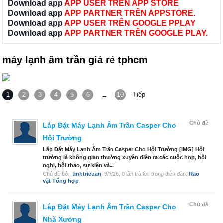
Download app
APP USER TRÊN APP STORE
Download app
APP PARTNER TRÊN APPSTORE.
Download app
APP USER TRÊN GOOGLE PPLAY
Download app
APP PARTNER TRÊN GOOGLE PLAY.
máy lạnh âm trần giá rẻ tphcm
1
2
3
4
5
6
10
Tiếp
→
Chủ đề
Lắp Đặt Máy Lạnh Âm Trần Casper Cho
Hội Trường
Lắp Đặt Máy Lạnh Âm Trần Casper Cho Hội Trường [IMG] Hội
trường là không gian thường xuyên diễn ra các cuộc họp, hội
nghị, hội thảo, sự kiện và...
Chủ đề bởi:
tinhtrieuan
,
9/7/26
, 0 lần trả lời, trong diễn đàn:
Rao
vặt Tổng hợp
Chủ đề
Lắp Đặt Máy Lạnh Âm Trần Casper Cho
Nhà Xưởng