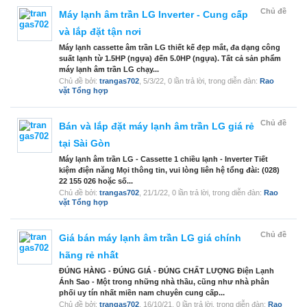
Chủ đề
Máy lạnh âm trần LG Inverter - Cung cấp
và lắp đặt tận nơi
Máy lạnh cassette âm trần LG thiết kế đẹp mắt, đa dạng công
suất lạnh từ 1.5HP (ngựa) đến 5.0HP (ngựa). Tất cả sản phẩm
máy lạnh âm trần LG chạy...
Chủ đề bởi:
trangas702
,
5/3/22
, 0 lần trả lời, trong diễn đàn:
Rao
vặt Tổng hợp
Chủ đề
Bán và lắp đặt máy lạnh âm trần LG giá rẻ
tại Sài Gòn
Máy lạnh âm trần LG - Cassette 1 chiều lạnh - Inverter Tiết
kiệm điện năng Mọi thông tin, vui lòng liên hệ tổng đài: (028)
22 155 026 hoặc số...
Chủ đề bởi:
trangas702
,
21/1/22
, 0 lần trả lời, trong diễn đàn:
Rao
vặt Tổng hợp
Chủ đề
Giá bán máy lạnh âm trần LG giá chính
hãng rẻ nhất
ĐÚNG HÀNG - ĐÚNG GIÁ - ĐÚNG CHẤT LƯỢNG Điện Lạnh
Ánh Sao - Một trong những nhà thầu, cũng như nhà phân
phối uy tín nhất miền nam chuyên cung cấp...
Chủ đề bởi:
trangas702
,
16/10/21
, 0 lần trả lời, trong diễn đàn:
Rao