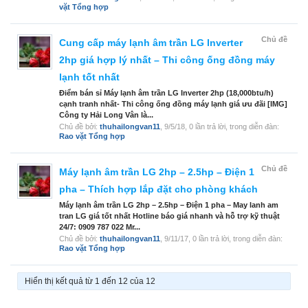
vặt Tổng hợp
Chủ đề
Cung cấp máy lạnh âm trần LG Inverter
2hp giá hợp lý nhất – Thi công ống đồng máy
lạnh tốt nhất
Điểm bán sỉ Máy lạnh âm trần LG Inverter 2hp (18,000btu/h)
cạnh tranh nhất- Thi công ống đồng máy lạnh giá ưu đãi [IMG]
Công ty Hải Long Vân là...
Chủ đề bởi:
thuhailongvan11
,
9/5/18
, 0 lần trả lời, trong diễn đàn:
Rao vặt Tổng hợp
Chủ đề
Máy lạnh âm trần LG 2hp – 2.5hp – Điện 1
pha – Thích hợp lắp đặt cho phòng khách
Máy lạnh âm trần LG 2hp – 2.5hp – Điện 1 pha – May lanh am
tran LG giá tốt nhất Hotline báo giá nhanh và hỗ trợ kỹ thuật
24/7: 0909 787 022 Mr...
Chủ đề bởi:
thuhailongvan11
,
9/11/17
, 0 lần trả lời, trong diễn đàn:
Rao vặt Tổng hợp
Hiển thị kết quả từ 1 đến 12 của 12