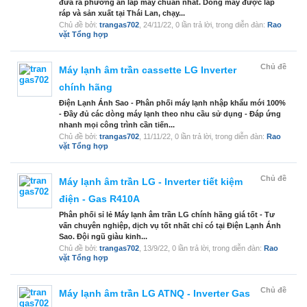
đưa ra phương án lắp máy chuẩn nhất. Dòng máy được lắp
ráp và sản xuất tại Thái Lan, chạy...
Chủ đề bởi:
trangas702
,
24/11/22
, 0 lần trả lời, trong diễn đàn:
Rao
vặt Tổng hợp
Chủ đề
Máy lạnh âm trần cassette LG Inverter
chính hãng
Điện Lạnh Ánh Sao - Phân phối máy lạnh nhập khẩu mới 100%
- Đầy đủ các dòng máy lạnh theo nhu cầu sử dụng - Đáp ứng
nhanh mọi công trình cần tiến...
Chủ đề bởi:
trangas702
,
11/11/22
, 0 lần trả lời, trong diễn đàn:
Rao
vặt Tổng hợp
Chủ đề
Máy lạnh âm trần LG - Inverter tiết kiệm
điện - Gas R410A
Phân phối sỉ lẻ Máy lạnh âm trần LG chính hãng giá tốt - Tư
vấn chuyên nghiệp, dịch vụ tốt nhất chỉ có tại Điện Lạnh Ánh
Sao. Đội ngũ giàu kinh...
Chủ đề bởi:
trangas702
,
13/9/22
, 0 lần trả lời, trong diễn đàn:
Rao
vặt Tổng hợp
Chủ đề
Máy lạnh âm trần LG ATNQ - Inverter Gas