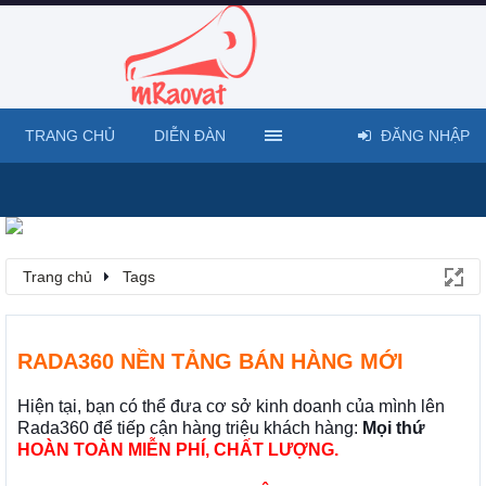
TRANG CHỦ
DIỄN ĐÀN
ĐĂNG NHẬP
Trang chủ
Tags
RADA360 NỀN TẢNG BÁN HÀNG MỚI
Hiện tại, bạn có thể đưa cơ sở kinh doanh của mình lên
Rada360 để tiếp cận hàng triệu khách hàng:
Mọi thứ
HOÀN TOÀN MIỄN PHÍ, CHẤT LƯỢNG.