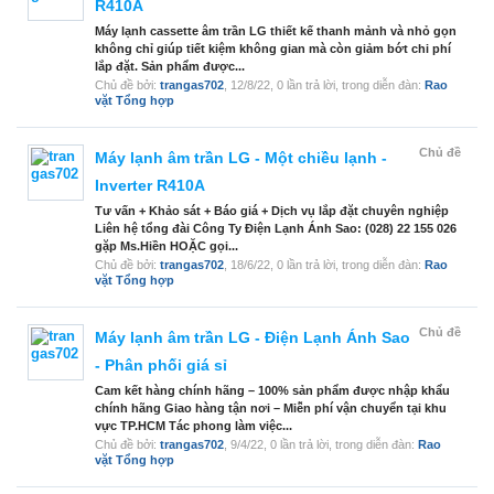
R410A
Máy lạnh cassette âm trần LG thiết kế thanh mảnh và nhỏ gọn
không chỉ giúp tiết kiệm không gian mà còn giảm bớt chi phí
lắp đặt. Sản phẩm được...
Chủ đề bởi:
trangas702
,
12/8/22
, 0 lần trả lời, trong diễn đàn:
Rao
vặt Tổng hợp
Chủ đề
Máy lạnh âm trần LG - Một chiều lạnh -
Inverter R410A
Tư vấn + Khảo sát + Báo giá + Dịch vụ lắp đặt chuyên nghiệp
Liên hệ tổng đài Công Ty Điện Lạnh Ánh Sao: (028) 22 155 026
gặp Ms.Hiền HOẶC gọi...
Chủ đề bởi:
trangas702
,
18/6/22
, 0 lần trả lời, trong diễn đàn:
Rao
vặt Tổng hợp
Chủ đề
Máy lạnh âm trần LG - Điện Lạnh Ánh Sao
- Phân phối giá sỉ
Cam kết hàng chính hãng – 100% sản phẩm được nhập khẩu
chính hãng Giao hàng tận nơi – Miễn phí vận chuyển tại khu
vực TP.HCM Tác phong làm việc...
Chủ đề bởi:
trangas702
,
9/4/22
, 0 lần trả lời, trong diễn đàn:
Rao
vặt Tổng hợp