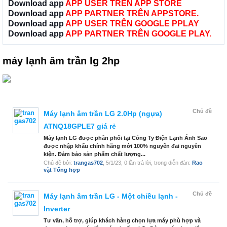
Download app
APP USER TRÊN APP STORE
Download app
APP PARTNER TRÊN APPSTORE.
Download app
APP USER TRÊN GOOGLE PPLAY
Download app
APP PARTNER TRÊN GOOGLE PLAY.
máy lạnh âm trần lg 2hp
Chủ đề
Máy lạnh âm trần LG 2.0Hp (ngựa)
ATNQ18GPLE7 giá rẻ
Máy lạnh LG được phân phối tại Công Ty Điện Lạnh Ánh Sao
được nhập khẩu chính hãng mới 100% nguyên đai nguyên
kiện. Đảm bảo sản phẩm chất lượng...
Chủ đề bởi:
trangas702
,
5/1/23
, 0 lần trả lời, trong diễn đàn:
Rao
vặt Tổng hợp
Chủ đề
Máy lạnh âm trần LG - Một chiều lạnh -
Inverter
Tư vấn, hỗ trợ, giúp khách hàng chọn lựa máy phù hợp và