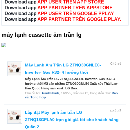
Download app
APP USER TRÊN APP STORE
Download app
APP PARTNER TRÊN APPSTORE.
Download app
APP USER TRÊN GOOGLE PPLAY
Download app
APP PARTNER TRÊN GOOGLE PLAY.
máy lạnh cassette âm trần lg
Chủ đề
Máy Lạnh Âm Trần LG ZTNQ30GNLE0-
Inverter- Gas R32- 4 hướng thổi
Máy Lạnh Âm Trần LG ZTNQ30GNLE0- Inverter- Gas R32- 4
hướng thổi Mã sản phẩm: ZTNQ30GNLE0 Xuất xứ: Thái Lan-
Hàn Quốc Hãng sản xuất: LG Bảo...
Chủ đề bởi:
tranthibinh
,
11/9/25
, 0 lần trả lời, trong diễn đàn:
Rao
vặt Tổng hợp
Chủ đề
Lắp đặt Máy lạnh âm trần LG
ZTNQ18GPLA0 trọn gói giá tốt cho khách hàng
Quận 2