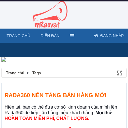
TRANG CHỦ
DIỄN ĐÀN
ĐĂNG NHẬP
Trang chủ
Tags
RADA360 NỀN TẢNG BÁN HÀNG MỚI
Hiện tại, bạn có thể đưa cơ sở kinh doanh của mình lên
Rada360 để tiếp cận hàng triệu khách hàng:
Mọi thứ
HOÀN TOÀN MIỄN PHÍ, CHẤT LƯỢNG.