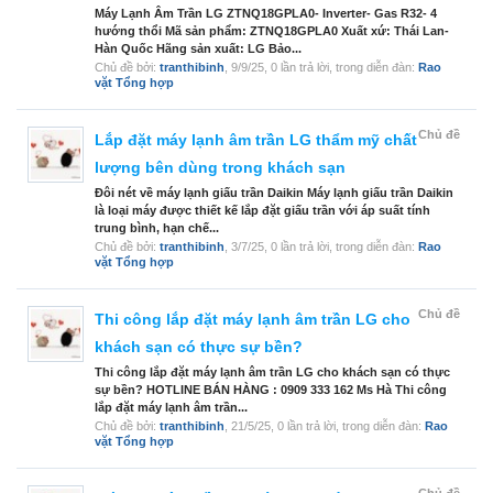
Máy Lạnh Âm Trần LG ZTNQ18GPLA0- Inverter- Gas R32- 4
hướng thổi Mã sản phẩm: ZTNQ18GPLA0 Xuất xứ: Thái Lan-
Hàn Quốc Hãng sản xuất: LG Bảo...
Chủ đề bởi:
tranthibinh
,
9/9/25
, 0 lần trả lời, trong diễn đàn:
Rao
vặt Tổng hợp
Chủ đề
Lắp đặt máy lạnh âm trần LG thẩm mỹ chất
lượng bên dùng trong khách sạn
Đôi nét về máy lạnh giấu trần Daikin Máy lạnh giấu trần Daikin
là loại máy được thiết kế lắp đặt giấu trần với áp suất tính
trung bình, hạn chế...
Chủ đề bởi:
tranthibinh
,
3/7/25
, 0 lần trả lời, trong diễn đàn:
Rao
vặt Tổng hợp
Chủ đề
Thi công lắp đặt máy lạnh âm trần LG cho
khách sạn có thực sự bền?
Thi công lắp đặt máy lạnh âm trần LG cho khách sạn có thực
sự bền? HOTLINE BÁN HÀNG : 0909 333 162 Ms Hà Thi công
lắp đặt máy lạnh âm trần...
Chủ đề bởi:
tranthibinh
,
21/5/25
, 0 lần trả lời, trong diễn đàn:
Rao
vặt Tổng hợp