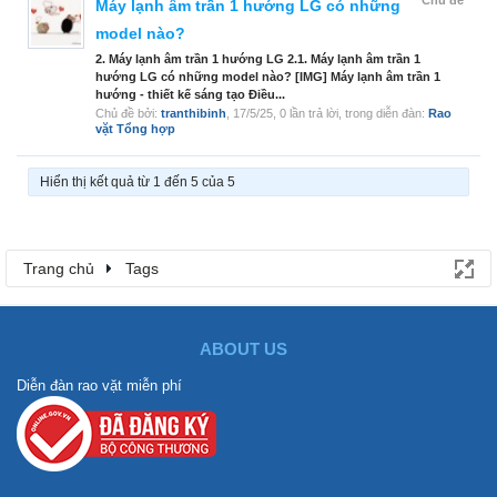
Chủ đề
Máy lạnh âm trần 1 hướng LG có những
model nào?
2. Máy lạnh âm trần 1 hướng LG 2.1. Máy lạnh âm trần 1
hướng LG có những model nào? [IMG] Máy lạnh âm trần 1
hướng - thiết kế sáng tạo Điều...
Chủ đề bởi:
tranthibinh
,
17/5/25
, 0 lần trả lời, trong diễn đàn:
Rao
vặt Tổng hợp
Hiển thị kết quả từ 1 đến 5 của 5
Trang chủ
Tags
ABOUT US
Diễn đàn rao vặt miễn phí