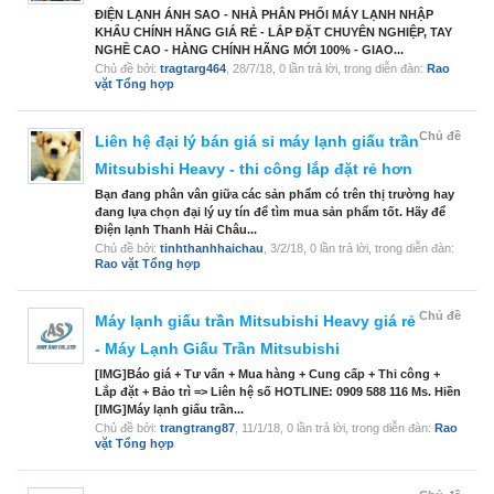
ĐIỆN LẠNH ÁNH SAO - NHÀ PHÂN PHỐI MÁY LẠNH NHẬP
KHẨU CHÍNH HÃNG GIÁ RẺ - LẮP ĐẶT CHUYÊN NGHIỆP, TAY
NGHỀ CAO - HÀNG CHÍNH HÃNG MỚI 100% - GIAO...
Chủ đề bởi:
tragtarg464
,
28/7/18
, 0 lần trả lời, trong diễn đàn:
Rao
vặt Tổng hợp
Chủ đề
Liên hệ đại lý bán giá sỉ máy lạnh giấu trần
Mitsubishi Heavy - thi công lắp đặt rẻ hơn
Bạn đang phân vân giữa các sản phẩm có trên thị trường hay
đang lựa chọn đại lý uy tín để tìm mua sản phẩm tốt. Hãy để
Điện lạnh Thanh Hải Châu...
Chủ đề bởi:
tinhthanhhaichau
,
3/2/18
, 0 lần trả lời, trong diễn đàn:
Rao vặt Tổng hợp
Chủ đề
Máy lạnh giấu trần Mitsubishi Heavy giá rẻ
- Máy Lạnh Giấu Trần Mitsubishi
[IMG]Báo giá + Tư vấn + Mua hàng + Cung cấp + Thi công +
Lắp đặt + Bảo trì => Liên hệ số HOTLINE: 0909 588 116 Ms. Hiền
[IMG]Máy lạnh giấu trần...
Chủ đề bởi:
trangtrang87
,
11/1/18
, 0 lần trả lời, trong diễn đàn:
Rao
vặt Tổng hợp