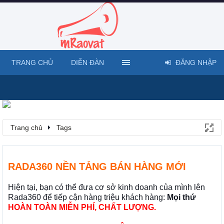
TRANG CHỦ
DIỄN ĐÀN
ĐĂNG NHẬP
Trang chủ
Tags
RADA360 NỀN TẢNG BÁN HÀNG MỚI
Hiện tại, bạn có thể đưa cơ sở kinh doanh của mình lên
Rada360 để tiếp cận hàng triệu khách hàng:
Mọi thứ
HOÀN TOÀN MIỄN PHÍ, CHẤT LƯỢNG.