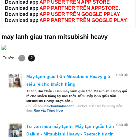
Download app
APP USER TRÊN APP STORE
Download app
APP PARTNER TRÊN APPSTORE.
Download app
APP USER TRÊN GOOGLE PPLAY
Download app
APP PARTNER TRÊN GOOGLE PLAY.
may lanh giau tran mitsubishi heavy
Trước
1
2
Chủ đề
Máy lạnh giấu trần Mitsubishi Heavy giá
siêu rẻ cho khách hàng
Thanh Hải Châu - Bán máy lạnh giấu trần Mitsubishi Heavy giá
rẻ cho khách hàng tại mọi thời điểm. Máy lạnh giấu trần
Mitsubishi Heavy được sản...
Chủ đề bởi:
haichaukinhdoanh
,
28/3/21
, 0 lần trả lời, trong diễn
đàn:
Rao vặt Tổng hợp
Chủ đề
Tư vấn mua máy lạnh - Máy lạnh giấu trần
Daikin - Mitsubishi Heavy - Reetech uy tín