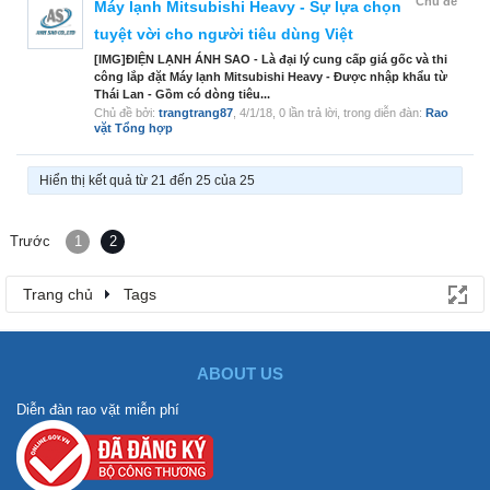
Chủ đề
Máy lạnh Mitsubishi Heavy - Sự lựa chọn
tuyệt vời cho người tiêu dùng Việt
[IMG]ĐIỆN LẠNH ÁNH SAO - Là đại lý cung cấp giá gốc và thi
công lắp đặt Máy lạnh Mitsubishi Heavy - Được nhập khẩu từ
Thái Lan - Gồm có dòng tiêu...
Chủ đề bởi:
trangtrang87
,
4/1/18
, 0 lần trả lời, trong diễn đàn:
Rao
vặt Tổng hợp
Hiển thị kết quả từ 21 đến 25 của 25
Trước
1
2
Trang chủ
Tags
ABOUT US
Diễn đàn rao vặt miễn phí