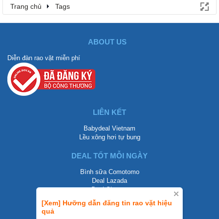
Trang chủ
Tags
ABOUT US
Diễn đàn rao vặt miễn phí
LIÊN KẾT
Babydeal Vietnam
Lều xông hơi tự bung
DEAL TỐT MỖI NGÀY
Bình sữa Comotomo
Deal Lazada
Deal Shopee
[Xem] Hưỡng dẫn đăng tin rao vặt hiệu
LIÊN HỆ
quả