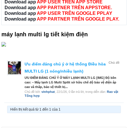
Download app
APP USER TRÊN APP STORE
Download app
APP PARTNER TRÊN APPSTORE.
Download app
APP USER TRÊN GOOGLE PPLAY
Download app
APP PARTNER TRÊN GOOGLE PLAY.
máy lạnh multi lg tiết kiệm điện
Chủ đề
Ưu điểm đáng chú ý ở hệ thống Điều hòa
MULTI LG (1 nóng/nhiều lạnh)
ƯU ĐIỂM ĐÁNG CHÚ Ý Ở MÁY LẠNH MULTI LG [IMG] Độ bền
cao: – Máy lạnh LG Multi Spilit sở hữu chế độ bảo vệ điện áp
cao và thấp, bảo vệ thiết bị...
Chủ đề bởi:
vinhphat
,
22/1/26
, 0 lần trả lời, trong diễn đàn:
Rao vặt
Tổng hợp
Hiển thị kết quả từ 1 đến 1 của 1