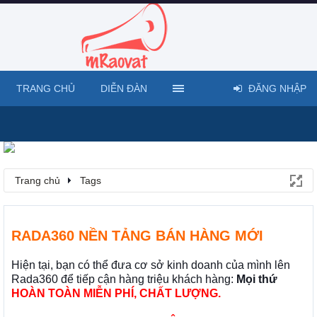
TRANG CHỦ
DIỄN ĐÀN
ĐĂNG NHẬP
Trang chủ
Tags
RADA360 NỀN TẢNG BÁN HÀNG MỚI
Hiện tại, bạn có thể đưa cơ sở kinh doanh của mình lên
Rada360 để tiếp cận hàng triệu khách hàng:
Mọi thứ
HOÀN TOÀN MIỄN PHÍ, CHẤT LƯỢNG.