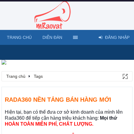
TRANG CHỦ
DIỄN ĐÀN
ĐĂNG NHẬP
Trang chủ
Tags
RADA360 NỀN TẢNG BÁN HÀNG MỚI
Hiện tại, bạn có thể đưa cơ sở kinh doanh của mình lên
Rada360 để tiếp cận hàng triệu khách hàng:
Mọi thứ
HOÀN TOÀN MIỄN PHÍ, CHẤT LƯỢNG.