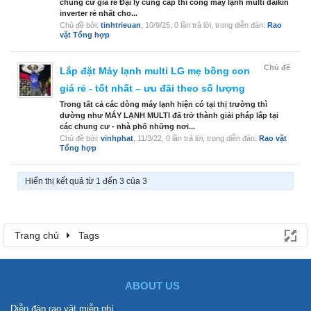
chung cư giá rẻ Đại lý cung cấp thi công máy lạnh multi daikin
inverter rẻ nhất cho...
Chủ đề bởi:
tinhtrieuan
,
10/9/25
, 0 lần trả lời, trong diễn đàn:
Rao
vặt Tổng hợp
Chủ đề
Lắp đặt Máy lạnh multi LG mẹ bồng con
giá rẻ - tốt nhất – ưu đãi theo số lượng
Trong tất cả các dòng máy lạnh hiện có tại thị trường thì
dường như MÁY LẠNH MULTI đã trở thành giải pháp lắp tại
các chung cư - nhà phố những nơi...
Chủ đề bởi:
vinhphat
,
11/3/22
, 0 lần trả lời, trong diễn đàn:
Rao vặt
Tổng hợp
Hiển thị kết quả từ 1 đến 3 của 3
Trang chủ
Tags
ABOUT US
Diễn đàn rao vặt miễn phí