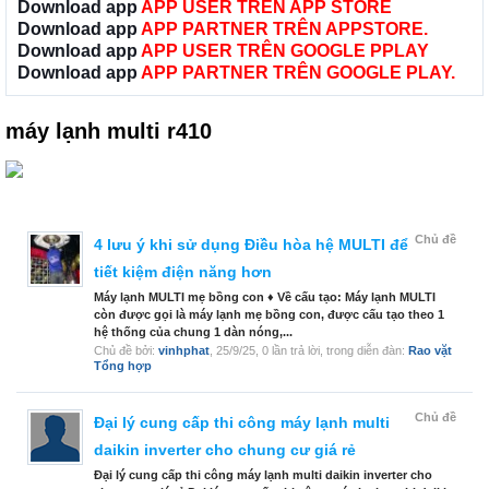
Download app
APP USER TRÊN APP STORE
Download app
APP PARTNER TRÊN APPSTORE.
Download app
APP USER TRÊN GOOGLE PPLAY
Download app
APP PARTNER TRÊN GOOGLE PLAY.
máy lạnh multi r410
Chủ đề
4 lưu ý khi sử dụng Điều hòa hệ MULTI để
tiết kiệm điện năng hơn
Máy lạnh MULTI mẹ bồng con ♦ Về cấu tạo: Máy lạnh MULTI
còn được gọi là máy lạnh mẹ bồng con, được cấu tạo theo 1
hệ thống của chung 1 dàn nóng,...
Chủ đề bởi:
vinhphat
,
25/9/25
, 0 lần trả lời, trong diễn đàn:
Rao vặt
Tổng hợp
Chủ đề
Đại lý cung cấp thi công máy lạnh multi
daikin inverter cho chung cư giá rẻ
Đại lý cung cấp thi công máy lạnh multi daikin inverter cho