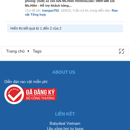
phòng: (028) 22 155 026 Ms.Hiền Hotline/Zalo: 0909 588 116
Ms.Hiền - Hỗ trợ khách hàng...
Chủ đề bởi:
trangas702
,
18/8/22
, 0 lần trả lời, trong diễn đàn:
Rao
vặt Tổng hợp
Hiển thị kết quả từ 1 đến 2 của 2
Trang chủ
Tags
ABOUT US
Diễn đàn rao vặt miễn phí
LIÊN KẾT
Babydeal Vietnam
Lều xông hơi tự bung