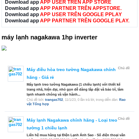
Download app
APP USER TRÊN APP STORE
Download app
APP PARTNER TRÊN APPSTORE.
Download app
APP USER TRÊN GOOGLE PPLAY
Download app
APP PARTNER TRÊN GOOGLE PLAY.
máy lạnh nagakawa 1hp inverter
Chủ đề
Máy điều hòa treo tường Nagakawa chính
hãng - Giá rẻ
Máy lạnh treo tường Nagakawa (1 chiều lạnh) với thiết kế
trang nhã, hiện đại, nhỏ gọn dễ dàng lắp đặt và bảo trì, làm
lạnh nhanh chóng và vận hành...
Chủ đề bởi:
trangas702
,
11/1/23
, 0 lần trả lời, trong diễn đàn:
Rao
vặt Tổng hợp
Chủ đề
Máy lạnh Nagakawa chính hãng - Loại treo
tường 1 chiều lạnh
Liên hệ mua hàng tại Điện Lạnh Ánh Sao - Số điện thoại văn