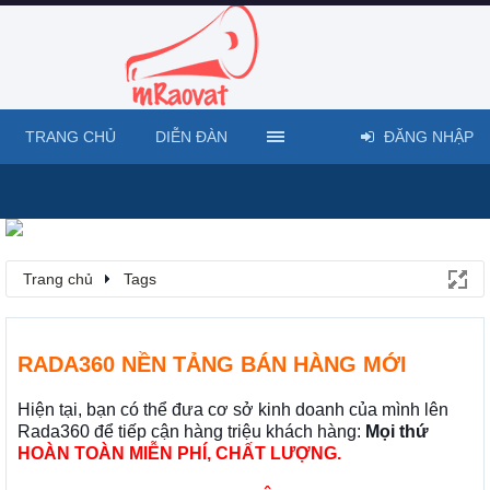
TRANG CHỦ
DIỄN ĐÀN
ĐĂNG NHẬP
Trang chủ
Tags
RADA360 NỀN TẢNG BÁN HÀNG MỚI
Hiện tại, bạn có thể đưa cơ sở kinh doanh của mình lên
Rada360 để tiếp cận hàng triệu khách hàng:
Mọi thứ
HOÀN TOÀN MIỄN PHÍ, CHẤT LƯỢNG.