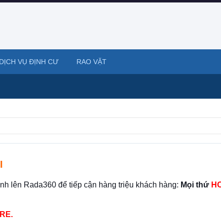
DỊCH VỤ ĐỊNH CƯ
RAO VẶT
I
ình lên Rada360 để tiếp cận hàng triệu khách hàng:
Mọi thứ
HO
RE.