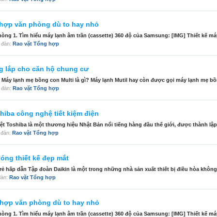
 hợp văn phòng dù to hay nhỏ
òng 1. Tìm hiểu máy lạnh âm trần (cassette) 360 độ của Samsung: [IMG] Thiết kế máy
n đàn:
Rao vặt Tổng hợp
g lắp cho căn hộ chung cư
 Máy lạnh mẹ bồng con Multi là gì? Máy lạnh Mutil hay còn được gọi máy lạnh mẹ bồn
n đàn:
Rao vặt Tổng hợp
iba công nghệ tiết kiệm điện
t Toshiba là một thương hiệu Nhật Bản nổi tiếng hàng đầu thế giới, được thành lập
n đàn:
Rao vặt Tổng hợp
óng thiết kế đẹp mắt
rẻ hấp dẫn Tập đoàn Daikin là một trong những nhà sản xuất thiết bị điều hòa không 
 đàn:
Rao vặt Tổng hợp
 hợp văn phòng dù to hay nhỏ
òng 1. Tìm hiểu máy lạnh âm trần (cassette) 360 độ của Samsung: [IMG] Thiết kế máy