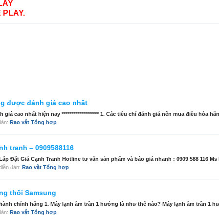
LAY
 PLAY.
g được đánh giá cao nhất
 cao nhất hiện nay ******************* 1. Các tiêu chí đánh giá nên mua điều hòa hãn
 đàn:
Rao vặt Tổng hợp
ạnh tranh – 0909588116
p Đặt Giá Cạnh Tranh Hotline tư vấn sản phẩm và báo giá nhanh : 0909 588 116 Ms 
g diễn đàn:
Rao vặt Tổng hợp
ướng thổi Samsung
hành chính hãng 1. Máy lạnh âm trần 1 hướng là như thế nào? Máy lạnh âm trần 1 hư
 đàn:
Rao vặt Tổng hợp