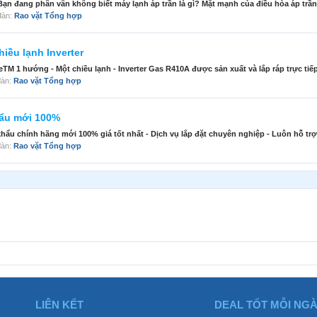
ạn đang phân vân không biết máy lạnh áp trần là gì? Mặt mạnh của điều hòa áp trần 
 đàn:
Rao vặt Tổng hợp
iều lạnh Inverter
M 1 hướng - Một chiều lạnh - Inverter Gas R410A được sản xuất và lắp ráp trực tiếp 
 đàn:
Rao vặt Tổng hợp
hẩu mới 100%
hẩu chính hãng mới 100% giá tốt nhất - Dịch vụ lắp đặt chuyên nghiệp - Luôn hỗ trợ
 đàn:
Rao vặt Tổng hợp
LIÊN KẾT
DEAL TỐT MỖI NG