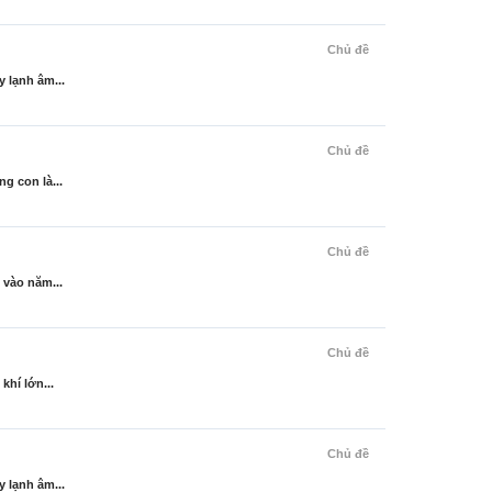
Chủ đề
 lạnh âm...
Chủ đề
g con là...
Chủ đề
 vào năm...
Chủ đề
khí lớn...
Chủ đề
 lạnh âm...