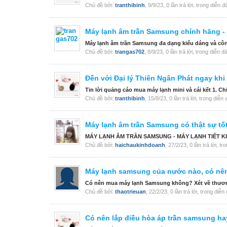
Chủ đề bởi:
tranthibinh
,
9/9/23
, 0 lần trả lời, trong diễn 
Máy lạnh âm trần Samsung chính hãng -
Máy lạnh âm trần Samsung đa dạng kiểu dáng và côn
Chủ đề bởi:
trangas702
,
8/9/23
, 0 lần trả lời, trong diễn đ
Đến với Đại lý Thiên Ngân Phát ngay kh
Tin lời quảng cáo mua máy lạnh mini và cái kết 1. Ch
Chủ đề bởi:
tranthibinh
,
15/8/23
, 0 lần trả lời, trong diễn
Máy lạnh âm trần Samsung có thật sự tố
MÁY LẠNH ÂM TRẦN SAMSUNG - MÁY LẠNH TIẾT KIỆM Đ
Chủ đề bởi:
haichaukinhdoanh
,
27/2/23
, 0 lần trả lời, t
Máy lạnh samsung của nước nào, có n
Có nên mua máy lạnh Samsung không? Xét về thương
Chủ đề bởi:
thaotrieuan
,
22/2/23
, 0 lần trả lời, trong diễ
Có nên lắp điều hòa áp trần samsung h