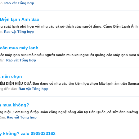
đàn:
Rao vặt Tổng hợp
 Điện lạnh Ánh Sao
g suất lạnh phù hợp với nhu cầu và sở thích của người dùng. Cùng Điện Lạnh Ánh 
àn:
Rao vặt Tổng hợp
i cần mua máy lạnh
iếc máy lạnh Mini mà nhiều người muốn mua khi nghe lời quảng cáo Máy lạnh mini rất 
 đàn:
Rao vặt Tổng hợp
t nên chọn
IỆN HIỆU QUẢ Bạn đang có nhu cầu tìm kiếm lựa chọn Máy lạnh âm trần Samsung
rong diễn đàn:
Rao vặt Tổng hợp
ên mua không?
 hiệu, Samsung là tập đoàn công nghệ hàng đầu tại Hàn Quốc, có sức ảnh hưởng rấ
n đàn:
Rao vặt Tổng hợp
ay không? zalo 0909333162