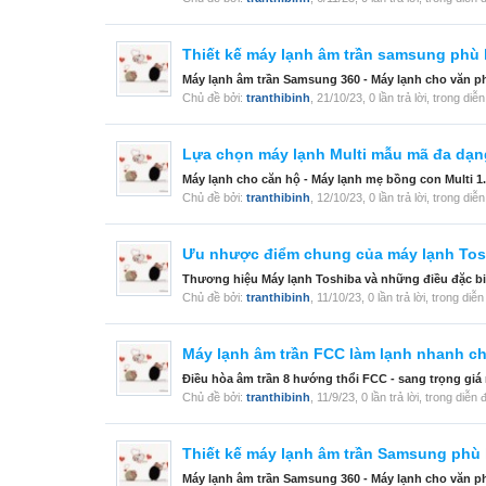
Thiết kế máy lạnh âm trần samsung phù
Máy lạnh âm trần Samsung 360 - Máy lạnh cho văn ph
Chủ đề bởi:
tranthibinh
,
21/10/23
, 0 lần trả lời, trong diễ
Lựa chọn máy lạnh Multi mẫu mã đa dạn
Máy lạnh cho căn hộ - Máy lạnh mẹ bồng con Multi 1.
Chủ đề bởi:
tranthibinh
,
12/10/23
, 0 lần trả lời, trong diễ
Ưu nhược điểm chung của máy lạnh Tosh
Thương hiệu Máy lạnh Toshiba và những điều đặc biệ
Chủ đề bởi:
tranthibinh
,
11/10/23
, 0 lần trả lời, trong diễ
Máy lạnh âm trần FCC làm lạnh nhanh ch
Điều hòa âm trần 8 hướng thổi FCC - sang trọng giá 
Chủ đề bởi:
tranthibinh
,
11/9/23
, 0 lần trả lời, trong diễn
Thiết kế máy lạnh âm trần Samsung phù
Máy lạnh âm trần Samsung 360 - Máy lạnh cho văn ph