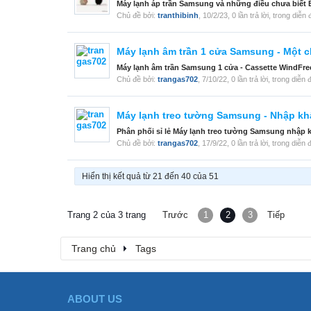
Máy lạnh áp trần Samsung và những điều chưa biết B
Chủ đề bởi:
tranthibinh
,
10/2/23
, 0 lần trả lời, trong diễn
Máy lạnh âm trần 1 cửa Samsung - Một ch
Máy lạnh âm trần Samsung 1 cửa - Cassette WindFreeT
Chủ đề bởi:
trangas702
,
7/10/22
, 0 lần trả lời, trong diễn
Máy lạnh treo tường Samsung - Nhập k
Phân phối sỉ lẻ Máy lạnh treo tường Samsung nhập k
Chủ đề bởi:
trangas702
,
17/9/22
, 0 lần trả lời, trong diễn
Hiển thị kết quả từ 21 đến 40 của 51
Trang 2 của 3 trang
Trước
1
2
3
Tiếp
Trang chủ
Tags
ABOUT US