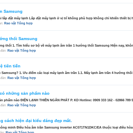
rần Samsung
 lắp đặt máy lạnh Lắp đặt máy lạnh ở vị trí không phù hợp không chỉ khiến thiết bị h
đàn:
Rao vặt Tổng hợp
hướng thổi Samsung
ớng thổi 1. Tìm hiểu sơ bộ về máy lạnh âm trần 1 hướng thổi Samsung Hiện nay, không
n đàn:
Rao vặt Tổng hợp
 tiên tiến
Samsung? 1. Ưu điểm các loại máy lạnh âm trần 1.1. Máy lạnh âm trần 4 hướng thổi V
n đàn:
Rao vặt Tổng hợp
có những sản phẩm nào
phẩm nào ĐIỆN LẠNH THIÊN NGÂN PHÁT P. KD Hotline: 0909 333 162 - 02866 789 51
n đàn:
Rao vặt Tổng hợp
g cách hiện đại kiểu dáng đẹp mắt.
ông minh Điều hòa âm trần Samsung inverter AC071TN1DKC/EA thuộc loại điều hòa â
 đàn:
Rao vặt Tổng hợp