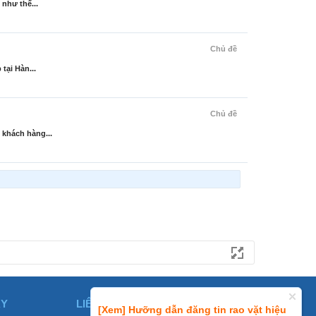
như thế...
Chủ đề
tại Hàn...
Chủ đề
 khách hàng...
ÀY
LIÊN HỆ
[Xem] Hưỡng dẫn đăng tin rao vặt hiệu