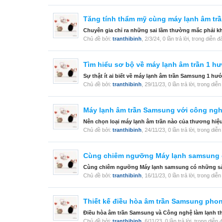
Tăng tính thẩm mỹ cùng máy lạnh âm t
Chuyên gia chỉ ra những sai lầm thường mắc phải khi
Chủ đề bởi:
tranthibinh
,
2/3/24
, 0 lần trả lời, trong diễn 
Tìm hiểu sơ bộ về máy lạnh âm trần 1 
Sự thật ít ai biết về máy lạnh âm trần Samsung 1 hư
Chủ đề bởi:
tranthibinh
,
29/11/23
, 0 lần trả lời, trong diễ
Máy lạnh âm trần Samsung với công nghệ
Nên chọn loại máy lạnh âm trần nào của thương hiệu 
Chủ đề bởi:
tranthibinh
,
24/11/23
, 0 lần trả lời, trong diễ
Cùng chiêm ngưỡng Máy lạnh samsung 
Cùng chiêm ngưỡng Máy lạnh samsung có những sản 
Chủ đề bởi:
tranthibinh
,
16/11/23
, 0 lần trả lời, trong diễ
Thiết kế điều hòa âm trần Samsung phon
Điều hòa âm trần Samsung và Công nghệ làm lạnh th
Chủ đề bởi:
tranthibinh
,
6/11/23
, 0 lần trả lời, trong diễn