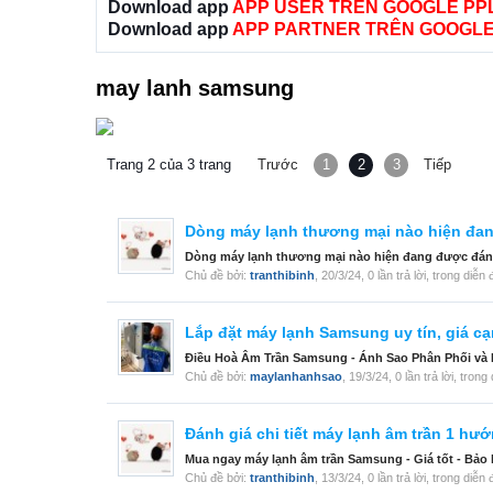
Download app
APP USER TRÊN GOOGLE PP
Download app
APP PARTNER TRÊN GOOGLE
may lanh samsung
Trang 2 của 3 trang
Trước
1
2
3
Tiếp
Dòng máy lạnh thương mại nào hiện đan
Dòng máy lạnh thương mại nào hiện đang được đánh giá
Chủ đề bởi:
tranthibinh
,
20/3/24
, 0 lần trả lời, trong diễn
Lắp đặt máy lạnh Samsung uy tín, giá c
Điều Hoà Âm Trần Samsung - Ánh Sao Phân Phối và Lắ
Chủ đề bởi:
maylanhanhsao
,
19/3/24
, 0 lần trả lời, tron
Đánh giá chi tiết máy lạnh âm trần 1 h
Mua ngay máy lạnh âm trần Samsung - Giá tốt - Bảo 
Chủ đề bởi:
tranthibinh
,
13/3/24
, 0 lần trả lời, trong diễn