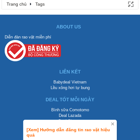
Trang chủ
Tags
ABOUT US
Diễn đàn rao vặt miễn phí
LIÊN KẾT
Babydeal Vietnam
Lều xông hơi tự bung
DEAL TỐT MỖI NGÀY
Bình sữa Comotomo
Deal Lazada
Deal Shopee
[Xem] Hưỡng dẫn đăng tin rao vặt hiệu
LIÊN HỆ
quả