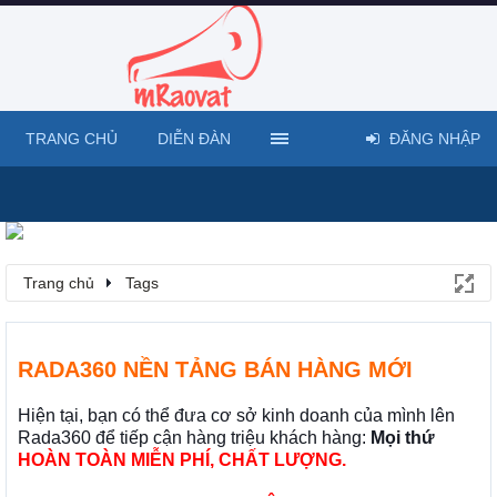
TRANG CHỦ
DIỄN ĐÀN
ĐĂNG NHẬP
Trang chủ
Tags
RADA360 NỀN TẢNG BÁN HÀNG MỚI
Hiện tại, bạn có thể đưa cơ sở kinh doanh của mình lên
Rada360 để tiếp cận hàng triệu khách hàng:
Mọi thứ
HOÀN TOÀN MIỄN PHÍ, CHẤT LƯỢNG.