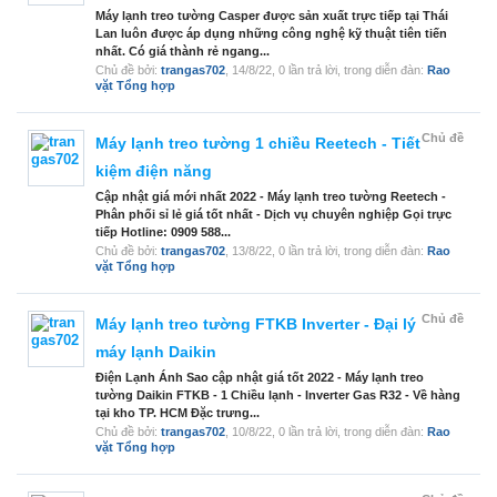
Máy lạnh treo tường Casper được sản xuất trực tiếp tại Thái
Lan luôn được áp dụng những công nghệ kỹ thuật tiên tiến
nhất. Có giá thành rẻ ngang...
Chủ đề bởi:
trangas702
,
14/8/22
, 0 lần trả lời, trong diễn đàn:
Rao
vặt Tổng hợp
Chủ đề
Máy lạnh treo tường 1 chiều Reetech - Tiết
kiệm điện năng
Cập nhật giá mới nhất 2022 - Máy lạnh treo tường Reetech -
Phân phối sỉ lẻ giá tốt nhất - Dịch vụ chuyên nghiệp Gọi trực
tiếp Hotline: 0909 588...
Chủ đề bởi:
trangas702
,
13/8/22
, 0 lần trả lời, trong diễn đàn:
Rao
vặt Tổng hợp
Chủ đề
Máy lạnh treo tường FTKB Inverter - Đại lý
máy lạnh Daikin
Điện Lạnh Ánh Sao cập nhật giá tốt 2022 - Máy lạnh treo
tường Daikin FTKB - 1 Chiều lạnh - Inverter Gas R32 - Về hàng
tại kho TP. HCM Đặc trưng...
Chủ đề bởi:
trangas702
,
10/8/22
, 0 lần trả lời, trong diễn đàn:
Rao
vặt Tổng hợp