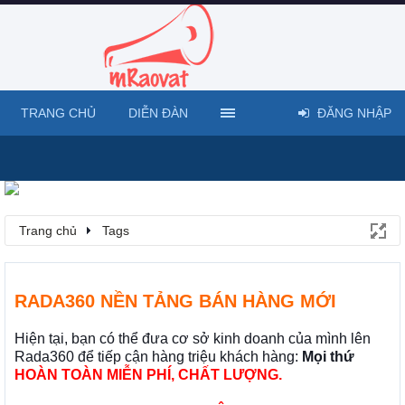
TRANG CHỦ
DIỄN ĐÀN
ĐĂNG NHẬP
Trang chủ
Tags
RADA360 NỀN TẢNG BÁN HÀNG MỚI
Hiện tại, bạn có thể đưa cơ sở kinh doanh của mình lên
Rada360 để tiếp cận hàng triệu khách hàng:
Mọi thứ
HOÀN TOÀN MIỄN PHÍ, CHẤT LƯỢNG.