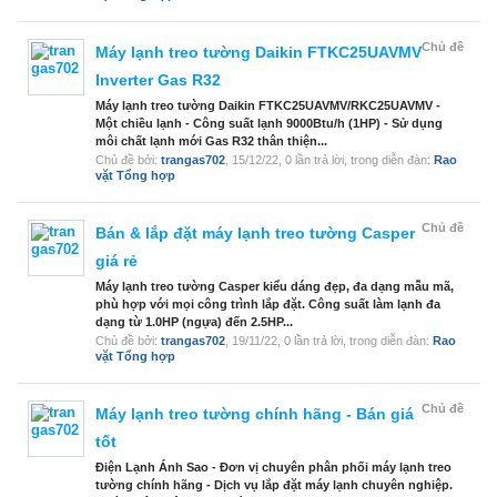
Chủ đề
Máy lạnh treo tường Daikin FTKC25UAVMV
Inverter Gas R32
Máy lạnh treo tường Daikin FTKC25UAVMV/RKC25UAVMV -
Một chiều lạnh - Công suất lạnh 9000Btu/h (1HP) - Sử dụng
môi chất lạnh mới Gas R32 thân thiện...
Chủ đề bởi:
trangas702
,
15/12/22
, 0 lần trả lời, trong diễn đàn:
Rao
vặt Tổng hợp
Chủ đề
Bán & lắp đặt máy lạnh treo tường Casper
giá rẻ
Máy lạnh treo tường Casper kiểu dáng đẹp, đa dạng mẫu mã,
phù hợp với mọi công trình lắp đặt. Công suất làm lạnh đa
dạng từ 1.0HP (ngựa) đến 2.5HP...
Chủ đề bởi:
trangas702
,
19/11/22
, 0 lần trả lời, trong diễn đàn:
Rao
vặt Tổng hợp
Chủ đề
Máy lạnh treo tường chính hãng - Bán giá
tốt
Điện Lạnh Ánh Sao - Đơn vị chuyên phân phối máy lạnh treo
tường chính hãng - Dịch vụ lắp đặt máy lạnh chuyên nghiệp.