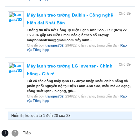
Chủ đề
Máy lạnh treo tường Daikin - Công nghệ
hiện đại Nhật Bản
Thông tin liên hệ: Công Ty Điện Lạnh Ánh Sao - Tel: (028) 22
155 026 gặp Ms.Hiền Email báo giá theo số lượng:
maylanhanhsao@gmail.com Máy lạnh...
Chủ đề bởi:
trangas702
,
29/6/22
, 0 lần trả lời, trong diễn đàn:
Rao
vặt Tổng hợp
Chủ đề
Máy lạnh treo tường LG Inverter - Chính
hãng - Giá rẻ
Tất cả các dòng máy lạnh LG được nhập khẩu chính hãng và
phân phối nguyên bộ tại Điện Lạnh Ánh Sao, mẫu mã đa dạng,
công suất lạnh đa dạng, giá...
Chủ đề bởi:
trangas702
,
23/6/22
, 0 lần trả lời, trong diễn đàn:
Rao
vặt Tổng hợp
Hiển thị kết quả từ 1 đến 20 của 23
1
2
Tiếp