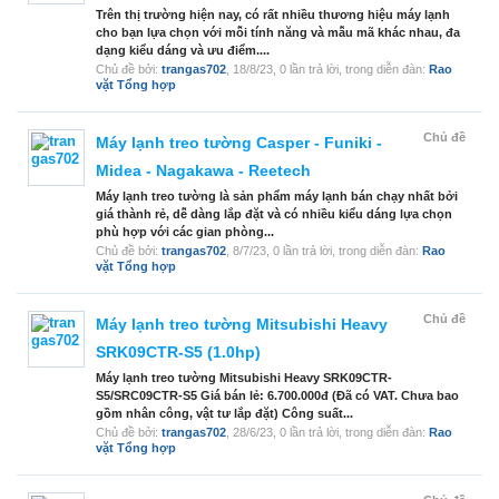
Trên thị trường hiện nay, có rất nhiều thương hiệu máy lạnh
cho bạn lựa chọn với mỗi tính năng và mẫu mã khác nhau, đa
dạng kiểu dáng và ưu điểm....
Chủ đề bởi:
trangas702
,
18/8/23
, 0 lần trả lời, trong diễn đàn:
Rao
vặt Tổng hợp
Chủ đề
Máy lạnh treo tường Casper - Funiki -
Midea - Nagakawa - Reetech
Máy lạnh treo tường là sản phẩm máy lạnh bán chạy nhất bởi
giá thành rẻ, dễ dàng lắp đặt và có nhiều kiểu dáng lựa chọn
phù hợp với các gian phòng...
Chủ đề bởi:
trangas702
,
8/7/23
, 0 lần trả lời, trong diễn đàn:
Rao
vặt Tổng hợp
Chủ đề
Máy lạnh treo tường Mitsubishi Heavy
SRK09CTR-S5 (1.0hp)
Máy lạnh treo tường Mitsubishi Heavy SRK09CTR-
S5/SRC09CTR-S5 Giá bán lẻ: 6.700.000đ (Đã có VAT. Chưa bao
gồm nhân công, vật tư lắp đặt) Công suất...
Chủ đề bởi:
trangas702
,
28/6/23
, 0 lần trả lời, trong diễn đàn:
Rao
vặt Tổng hợp