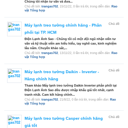
Chúng tôi nhận tư vấn và đưa...
Chủ đề bởi:
trangas702
,
15/11/22
, 0 lần trả lời, trong diễn đàn:
Rao
vặt Tổng hợp
Chủ đề
Máy lạnh treo tường chính hãng - Phân
phối tại TP. HCM
Điện Lạnh Ánh Sao - Chúng tôi có một đội ngũ nhận viên tư
vấn và kỹ thuật viên am hiểu hiểu, tay nghề cao, kinh nghiệm
lâu năm. Chuyên khảo sát,...
Chủ đề bởi:
trangas702
,
13/11/22
, 0 lần trả lời, trong diễn đàn:
Rao
vặt Tổng hợp
Chủ đề
Máy lạnh treo tường Daikin - Inverter -
Hàng chính hãng
Tham khảo Máy lạnh treo tường Daikin Inverter phân phối tại
Điện Lạnh Ánh Sao đều được nhập khẩu giá tốt nhất, cạnh
tranh nhất. Cam kết hàng chính...
Chủ đề bởi:
trangas702
,
21/8/22
, 0 lần trả lời, trong diễn đàn:
Rao
vặt Tổng hợp
Chủ đề
Máy lạnh treo tường Casper chính hãng
giá tốt