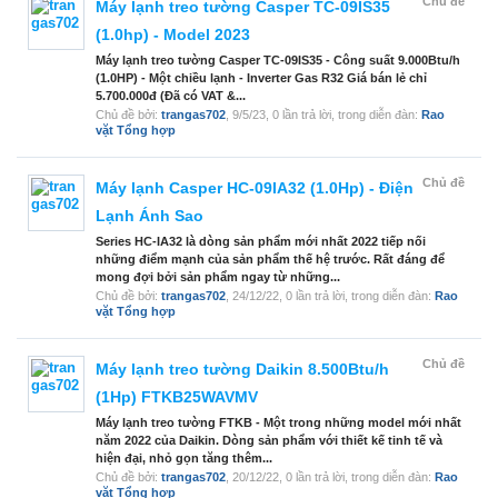
Chủ đề
Máy lạnh treo tường Casper TC-09IS35
(1.0hp) - Model 2023
Máy lạnh treo tường Casper TC-09IS35 - Công suất 9.000Btu/h
(1.0HP) - Một chiều lạnh - Inverter Gas R32 Giá bán lẻ chỉ
5.700.000đ (Đã có VAT &...
Chủ đề bởi:
trangas702
,
9/5/23
, 0 lần trả lời, trong diễn đàn:
Rao
vặt Tổng hợp
Chủ đề
Máy lạnh Casper HC-09IA32 (1.0Hp) - Điện
Lạnh Ánh Sao
Series HC-IA32 là dòng sản phẩm mới nhất 2022 tiếp nối
những điểm mạnh của sản phẩm thế hệ trước. Rất đáng để
mong đợi bởi sản phẩm ngay từ những...
Chủ đề bởi:
trangas702
,
24/12/22
, 0 lần trả lời, trong diễn đàn:
Rao
vặt Tổng hợp
Chủ đề
Máy lạnh treo tường Daikin 8.500Btu/h
(1Hp) FTKB25WAVMV
Máy lạnh treo tường FTKB - Một trong những model mới nhất
năm 2022 của Daikin. Dòng sản phẩm với thiết kế tinh tế và
hiện đại, nhỏ gọn tăng thêm...
Chủ đề bởi:
trangas702
,
20/12/22
, 0 lần trả lời, trong diễn đàn:
Rao
vặt Tổng hợp