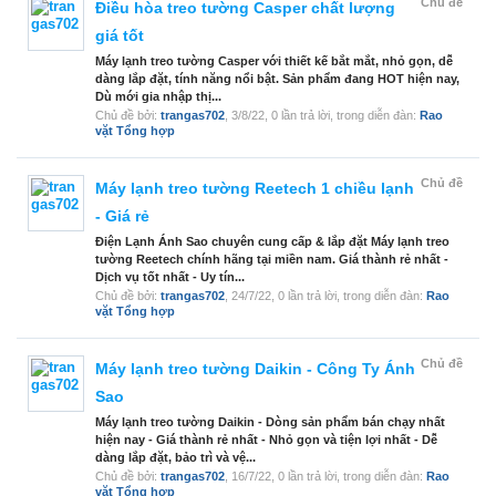
Chủ đề
Điều hòa treo tường Casper chất lượng
giá tốt
Máy lạnh treo tường Casper với thiết kế bắt mắt, nhỏ gọn, dễ
dàng lắp đặt, tính năng nổi bật. Sản phẩm đang HOT hiện nay,
Dù mới gia nhập thị...
Chủ đề bởi:
trangas702
,
3/8/22
, 0 lần trả lời, trong diễn đàn:
Rao
vặt Tổng hợp
Chủ đề
Máy lạnh treo tường Reetech 1 chiều lạnh
- Giá rẻ
Điện Lạnh Ánh Sao chuyên cung cấp & lắp đặt Máy lạnh treo
tường Reetech chính hãng tại miền nam. Giá thành rẻ nhất -
Dịch vụ tốt nhất - Uy tín...
Chủ đề bởi:
trangas702
,
24/7/22
, 0 lần trả lời, trong diễn đàn:
Rao
vặt Tổng hợp
Chủ đề
Máy lạnh treo tường Daikin - Công Ty Ánh
Sao
Máy lạnh treo tường Daikin - Dòng sản phẩm bán chạy nhất
hiện nay - Giá thành rẻ nhất - Nhỏ gọn và tiện lợi nhất - Dễ
dàng lắp đặt, bảo trì và vệ...
Chủ đề bởi:
trangas702
,
16/7/22
, 0 lần trả lời, trong diễn đàn:
Rao
vặt Tổng hợp