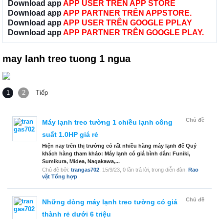
Download app
APP USER TRÊN APP STORE
Download app
APP PARTNER TRÊN APPSTORE.
Download app
APP USER TRÊN GOOGLE PPLAY
Download app
APP PARTNER TRÊN GOOGLE PLAY.
may lanh treo tuong 1 ngua
1
2
Tiếp
Chủ đề
Máy lạnh treo tường 1 chiều lạnh công
suất 1.0HP giá rẻ
Hiện nay trên thị trường có rất nhiều hãng máy lạnh để Quý
khách hàng tham khảo: Máy lạnh có giá bình dân: Funiki,
Sumikura, Midea, Nagakawa,...
Chủ đề bởi:
trangas702
,
15/9/23
, 0 lần trả lời, trong diễn đàn:
Rao
vặt Tổng hợp
Chủ đề
Những dòng máy lạnh treo tường có giá
thành rẻ dưới 6 triệu