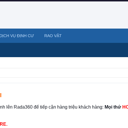
DỊCH VỤ ĐỊNH CƯ
RAO VẶT
I
ình lên Rada360 để tiếp cận hàng triệu khách hàng:
Mọi thứ
HO
RE.