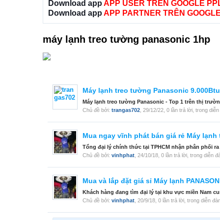
Download app
APP USER TRÊN GOOGLE PP
Download app
APP PARTNER TRÊN GOOGLE
máy lạnh treo tường panasonic 1hp
Máy lạnh treo tường Panasonic 9.000Btu
Máy lạnh treo tường Panasonic - Top 1 trên thị trườ
Chủ đề bởi:
trangas702
,
29/12/22
, 0 lần trả lời, trong diễ
Mua ngay vĩnh phát bán giá rẻ Máy lạnh
Tổng đại lý chính thức tại TPHCM nhận phân phối r
Chủ đề bởi:
vinhphat
,
24/10/18
, 0 lần trả lời, trong diễn 
Mua và lắp đặt giá sỉ Máy lạnh PANAS
Khách hàng đang tìm đại lý tại khu vực miền Nam 
Chủ đề bởi:
vinhphat
,
20/9/18
, 0 lần trả lời, trong diễn đà