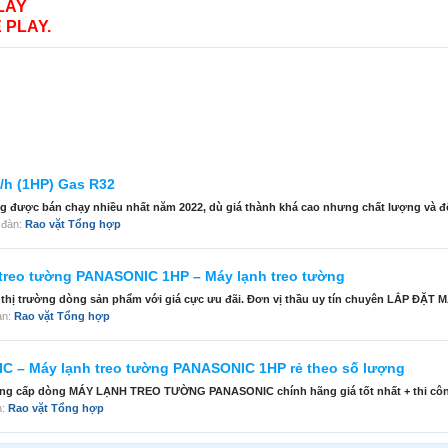
LAY
 PLAY.
/h (1HP) Gas R32
ng được bán chạy nhiều nhất năm 2022, dù giá thành khá cao nhưng chất lượng và độ 
n đàn:
Rao vặt Tổng hợp
 treo tường PANASONIC 1HP – Máy lạnh treo tường
a thị trường dòng sản phẩm với giá cực ưu đãi. Đơn vị thầu uy tín chuyên LẮP ĐẶT
đàn:
Rao vặt Tổng hợp
ONIC – Máy lạnh treo tường PANASONIC 1HP rẻ theo số lượng
cung cấp dòng MÁY LẠNH TREO TƯỜNG PANASONIC chính hãng giá tốt nhất + thi công
n:
Rao vặt Tổng hợp