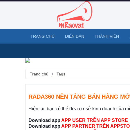
TRANG CHỦ
DIỄN ĐÀN
THÀNH VIÊN
Trang chủ
Tags
RADA360 NỀN TẢNG BÁN HÀNG MỚ
Hiện tại, bạn có thể đưa cơ sở kinh doanh của m
Download app
APP USER TRÊN APP STORE
Download app
APP PARTNER TRÊN APPSTO