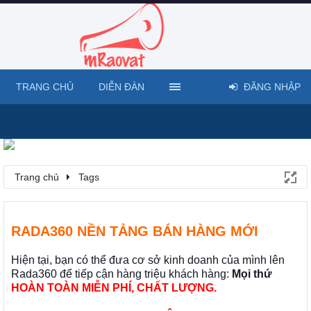
TRANG CHỦ
DIỄN ĐÀN
ĐĂNG NHẬP
Trang chủ
Tags
RADA360 NỀN TẢNG BÁN HÀNG MỚI
Hiện tại, bạn có thể đưa cơ sở kinh doanh của mình lên
Rada360 để tiếp cận hàng triệu khách hàng:
Mọi thứ
HOÀN TOÀN MIỄN PHÍ, CHẤT LƯỢNG.