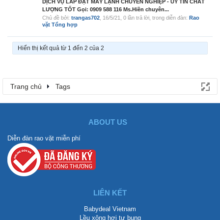
DỊCH VỤ LẮP ĐẶT MÁY LẠNH CHUYÊN NGHIỆP - UY TÍN CHẤT
LƯỢNG TỐT Gọi: 0909 588 116 Ms.Hiền chuyên...
Chủ đề bởi:
trangas702
,
16/5/21
, 0 lần trả lời, trong diễn đàn:
Rao
vặt Tổng hợp
Hiển thị kết quả từ 1 đến 2 của 2
Trang chủ
Tags
ABOUT US
Diễn đàn rao vặt miễn phí
LIÊN KẾT
Babydeal Vietnam
Lều xông hơi tự bung