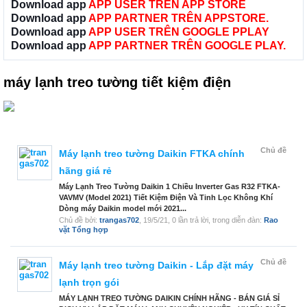
Download app
APP USER TRÊN APP STORE
Download app
APP PARTNER TRÊN APPSTORE.
Download app
APP USER TRÊN GOOGLE PPLAY
Download app
APP PARTNER TRÊN GOOGLE PLAY.
máy lạnh treo tường tiết kiệm điện
Chủ đề
Máy lạnh treo tường Daikin FTKA chính
hãng giá rẻ
Máy Lạnh Treo Tường Daikin 1 Chiều Inverter Gas R32 FTKA-
VAVMV (Model 2021) Tiết Kiệm Điện Và Tinh Lọc Không Khí
Dòng máy Daikin model mới 2021...
Chủ đề bởi:
trangas702
,
19/5/21
, 0 lần trả lời, trong diễn đàn:
Rao
vặt Tổng hợp
Chủ đề
Máy lạnh treo tường Daikin - Lắp đặt máy
lạnh trọn gói
MÁY LẠNH TREO TƯỜNG DAIKIN CHÍNH HÃNG - BÁN GIÁ SỈ