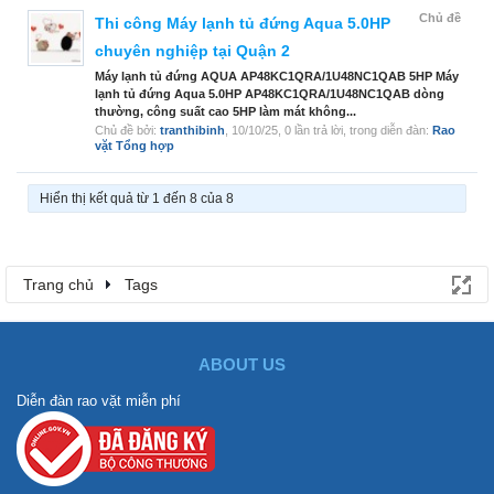
Chủ đề
Thi công Máy lạnh tủ đứng Aqua 5.0HP
chuyên nghiệp tại Quận 2
Máy lạnh tủ đứng AQUA AP48KC1QRA/1U48NC1QAB 5HP Máy
lạnh tủ đứng Aqua 5.0HP AP48KC1QRA/1U48NC1QAB dòng
thường, công suất cao 5HP làm mát không...
Chủ đề bởi:
tranthibinh
,
10/10/25
, 0 lần trả lời, trong diễn đàn:
Rao
vặt Tổng hợp
Hiển thị kết quả từ 1 đến 8 của 8
Trang chủ
Tags
ABOUT US
Diễn đàn rao vặt miễn phí