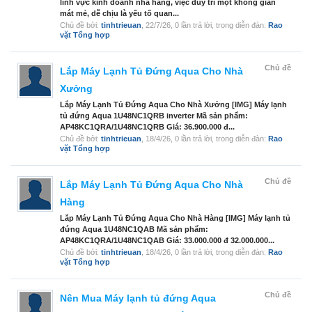
lĩnh vực kinh doanh nhà hàng, việc duy trì một không gian
mát mẻ, dễ chịu là yếu tố quan...
Chủ đề bởi:
tinhtrieuan
,
22/7/26
, 0 lần trả lời, trong diễn đàn:
Rao
vặt Tổng hợp
Chủ đề
Lắp Máy Lạnh Tủ Đứng Aqua Cho Nhà
Xưởng
Lắp Máy Lạnh Tủ Đứng Aqua Cho Nhà Xưởng [IMG] Máy lạnh
tủ đứng Aqua 1U48NC1QRB inverter Mã sản phẩm:
AP48KC1QRA/1U48NC1QRB Giá: 36.900.000 đ...
Chủ đề bởi:
tinhtrieuan
,
18/4/26
, 0 lần trả lời, trong diễn đàn:
Rao
vặt Tổng hợp
Chủ đề
Lắp Máy Lạnh Tủ Đứng Aqua Cho Nhà
Hàng
Lắp Máy Lạnh Tủ Đứng Aqua Cho Nhà Hàng [IMG] Máy lạnh tủ
đứng Aqua 1U48NC1QAB Mã sản phẩm:
AP48KC1QRA/1U48NC1QAB Giá: 33.000.000 đ 32.000.000...
Chủ đề bởi:
tinhtrieuan
,
18/4/26
, 0 lần trả lời, trong diễn đàn:
Rao
vặt Tổng hợp
Chủ đề
Nên Mua Máy lạnh tủ đứng Aqua