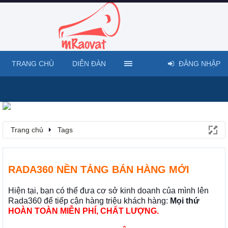
TRANG CHỦ
DIỄN ĐÀN
ĐĂNG NHẬP
Trang chủ
Tags
RADA360 NỀN TẢNG BÁN HÀNG MỚI
Hiện tại, bạn có thể đưa cơ sở kinh doanh của mình lên
Rada360 để tiếp cận hàng triệu khách hàng:
Mọi thứ
HOÀN TOÀN MIỄN PHÍ, CHẤT LƯỢNG.