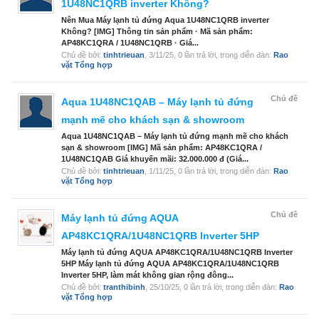
1U48NC1QRB inverter Không?
Nên Mua Máy lạnh tủ đứng Aqua 1U48NC1QRB inverter
Không? [IMG] Thông tin sản phẩm · Mã sản phẩm:
AP48KC1QRA / 1U48NC1QRB · Giá...
Chủ đề bởi:
tinhtrieuan
,
3/11/25
, 0 lần trả lời, trong diễn đàn:
Rao
vặt Tổng hợp
Chủ đề
Aqua 1U48NC1QAB – Máy lạnh tủ đứng
mạnh mẽ cho khách sạn & showroom
Aqua 1U48NC1QAB – Máy lạnh tủ đứng mạnh mẽ cho khách
sạn & showroom [IMG] Mã sản phẩm: AP48KC1QRA /
1U48NC1QAB Giá khuyến mãi: 32.000.000 đ (Giá...
Chủ đề bởi:
tinhtrieuan
,
1/11/25
, 0 lần trả lời, trong diễn đàn:
Rao
vặt Tổng hợp
Chủ đề
Máy lạnh tủ đứng AQUA
AP48KC1QRA/1U48NC1QRB Inverter 5HP
Máy lạnh tủ đứng AQUA AP48KC1QRA/1U48NC1QRB Inverter
5HP Máy lạnh tủ đứng AQUA AP48KC1QRA/1U48NC1QRB
Inverter 5HP, làm mát không gian rộng đông...
Chủ đề bởi:
tranthibinh
,
25/10/25
, 0 lần trả lời, trong diễn đàn:
Rao
vặt Tổng hợp