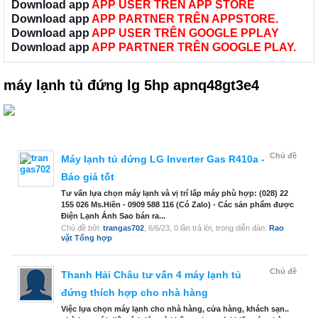
Download app
APP USER TRÊN APP STORE
Download app
APP PARTNER TRÊN APPSTORE.
Download app
APP USER TRÊN GOOGLE PPLAY
Download app
APP PARTNER TRÊN GOOGLE PLAY.
máy lạnh tủ đứng lg 5hp apnq48gt3e4
Chủ đề
Máy lạnh tủ đứng LG Inverter Gas R410a -
Báo giá tốt
Tư vấn lựa chọn máy lạnh và vị trí lắp máy phù hợp: (028) 22
155 026 Ms.Hiền - 0909 588 116 (Có Zalo) - Các sản phẩm được
Điện Lạnh Ánh Sao bán ra...
Chủ đề bởi:
trangas702
,
6/6/23
, 0 lần trả lời, trong diễn đàn:
Rao
vặt Tổng hợp
Chủ đề
Thanh Hải Châu tư vấn 4 máy lạnh tủ
đứng thích hợp cho nhà hàng
Việc lựa chọn máy lạnh cho nhà hàng, cửa hàng, khách sạn..