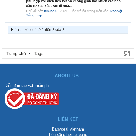
phù hợp với diện tích lớn và không gian mở khiến các nhà
đầu tư đau đầu. Bởi lẽ nhà...
Chủ đề bởi:
kimlann
,
6/5/21
, 0 lần trả lời, trong diễn đàn:
Rao vặt
Tổng hợp
Hiển thị kết quả từ 1 đến 2 của 2
Trang chủ
Tags
ABOUT US
Diễn đàn rao vặt miễn phí
LIÊN KẾT
Babydeal Vietnam
Lều xông hơi tự bung