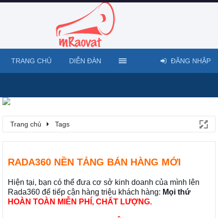
TRANG CHỦ
DIỄN ĐÀN
ĐĂNG NHẬP
Trang chủ
Tags
RADA360 NỀN TẢNG BÁN HÀNG MỚI
Hiện tại, bạn có thể đưa cơ sở kinh doanh của mình lên
Rada360 để tiếp cận hàng triệu khách hàng:
Mọi thứ
HOÀN TOÀN MIỄN PHÍ, CHẤT LƯỢNG.