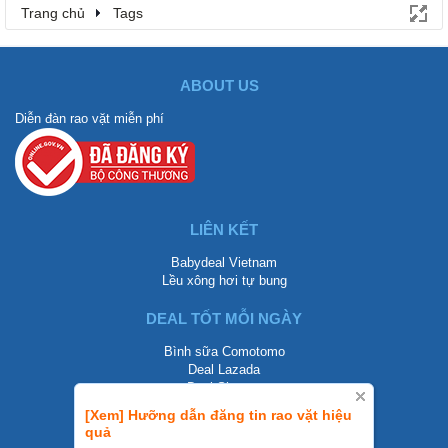
Trang chủ
Tags
ABOUT US
Diễn đàn rao vặt miễn phí
LIÊN KẾT
Babydeal Vietnam
Lều xông hơi tự bung
DEAL TỐT MỖI NGÀY
Bình sữa Comotomo
Deal Lazada
Deal Shopee
[Xem] Hưỡng dẫn đăng tin rao vặt hiệu
LIÊN HỆ
quả