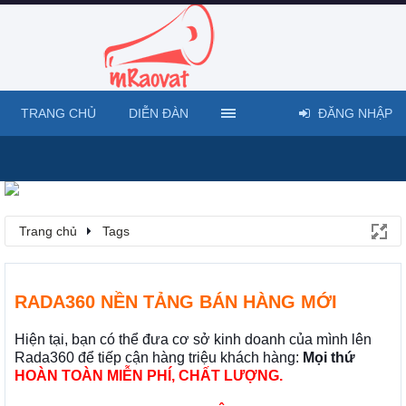
TRANG CHỦ
DIỄN ĐÀN
ĐĂNG NHẬP
Trang chủ
Tags
RADA360 NỀN TẢNG BÁN HÀNG MỚI
Hiện tại, bạn có thể đưa cơ sở kinh doanh của mình lên
Rada360 để tiếp cận hàng triệu khách hàng:
Mọi thứ
HOÀN TOÀN MIỄN PHÍ, CHẤT LƯỢNG.