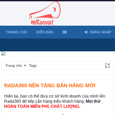
TRANG CHỦ
DIỄN ĐÀN
ĐĂNG NHẬP
Trang chủ
Tags
RADA360 NỀN TẢNG BÁN HÀNG MỚI
Hiện tại, bạn có thể đưa cơ sở kinh doanh của mình lên
Rada360 để tiếp cận hàng triệu khách hàng:
Mọi thứ
HOÀN TOÀN MIỄN PHÍ, CHẤT LƯỢNG.