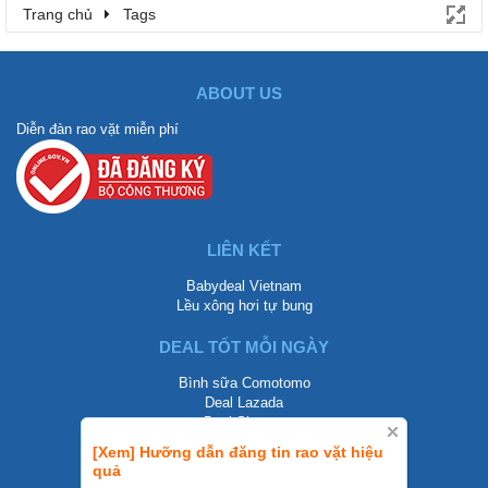
Trang chủ
Tags
ABOUT US
Diễn đàn rao vặt miễn phí
LIÊN KẾT
Babydeal Vietnam
Lều xông hơi tự bung
DEAL TỐT MỖI NGÀY
Bình sữa Comotomo
Deal Lazada
Deal Shopee
[Xem] Hưỡng dẫn đăng tin rao vặt hiệu
LIÊN HỆ
quả