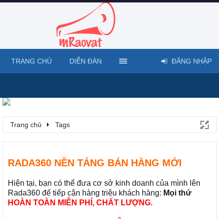
TRANG CHỦ
DIỄN ĐÀN
ĐĂNG NHẬP
Trang chủ
Tags
RADA360 NỀN TẢNG BÁN HÀNG MỚI
Hiện tại, bạn có thể đưa cơ sở kinh doanh của mình lên
Rada360 để tiếp cận hàng triệu khách hàng:
Mọi thứ
HOÀN TOÀN MIỄN PHÍ, CHẤT LƯỢNG.