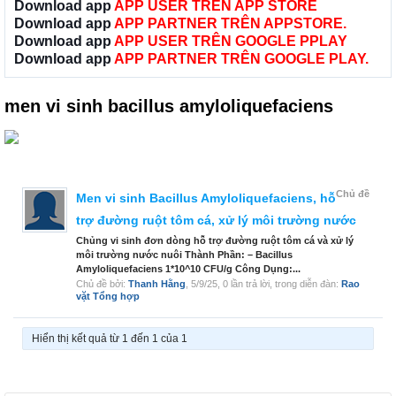
Download app
APP USER TRÊN APP STORE
Download app
APP PARTNER TRÊN APPSTORE.
Download app
APP USER TRÊN GOOGLE PPLAY
Download app
APP PARTNER TRÊN GOOGLE PLAY.
men vi sinh bacillus amyloliquefaciens
Chủ đề
Men vi sinh Bacillus Amyloliquefaciens, hỗ
trợ đường ruột tôm cá, xử lý môi trường nước
Chủng vi sinh đơn dòng hỗ trợ đường ruột tôm cá và xử lý
môi trường nước nuôi Thành Phần: – Bacillus
Amyloliquefaciens 1*10^10 CFU/g Công Dụng:...
Chủ đề bởi:
Thanh Hằng
,
5/9/25
, 0 lần trả lời, trong diễn đàn:
Rao
vặt Tổng hợp
Hiển thị kết quả từ 1 đến 1 của 1