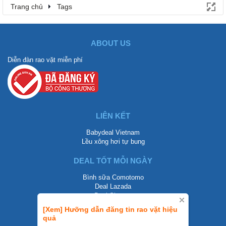
Trang chủ
Tags
ABOUT US
Diễn đàn rao vặt miễn phí
LIÊN KẾT
Babydeal Vietnam
Lều xông hơi tự bung
DEAL TỐT MỖI NGÀY
Bình sữa Comotomo
Deal Lazada
Deal Shopee
[Xem] Hưỡng dẫn đăng tin rao vặt hiệu
LIÊN HỆ
quả