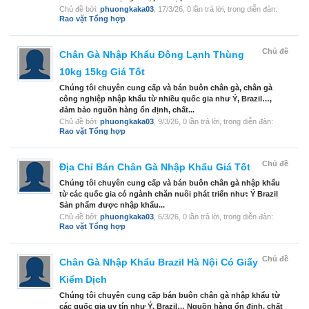
Chủ đề bởi:
phuongkaka03
,
17/3/26
, 0 lần trả lời, trong diễn đàn:
Rao vặt Tổng hợp
Chủ đề
Chân Gà Nhập Khẩu Đông Lạnh Thùng
10kg 15kg Giá Tốt
Chúng tôi chuyên cung cấp và bán buôn chân gà, chân gà
công nghiệp nhập khẩu từ nhiều quốc gia như Ý, Brazil…,
đảm bảo nguồn hàng ổn định, chất...
Chủ đề bởi:
phuongkaka03
,
9/3/26
, 0 lần trả lời, trong diễn đàn:
Rao vặt Tổng hợp
Chủ đề
Địa Chỉ Bán Chân Gà Nhập Khẩu Giá Tốt
Chúng tôi chuyên cung cấp và bán buôn chân gà nhập khẩu
từ các quốc gia có ngành chăn nuôi phát triển như: Ý Brazil
Sản phẩm được nhập khẩu...
Chủ đề bởi:
phuongkaka03
,
6/3/26
, 0 lần trả lời, trong diễn đàn:
Rao vặt Tổng hợp
Chủ đề
Chân Gà Nhập Khẩu Brazil Hà Nội Có Giấy
Kiểm Dịch
Chúng tôi chuyên cung cấp bán buôn chân gà nhập khẩu từ
các quốc gia uy tín như Ý, Brazil… Nguồn hàng ổn định, chất