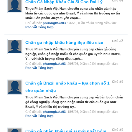
Chủ đề
Chân Gà Nhập Khẩu Giá Sỉ Cho Đại Lý
Thực Phẩm Sạch Việt Nam chuyên cung cấp chân gà nhập
khẩu từ các quốc gia như Brazil, Ý và nhiều thị trường uy tín
khác. Sản phẩm được tuyển chọn...
Chủ đề bởi:
phuongkaka03
,
9/6/26
, 0 lần trả lời, trong diễn đàn:
Rao vặt Tổng hợp
Chủ đề
Chân gà nhập khẩu hàng đẹp đều size
Thực Phẩm Sạch Việt Nam chuyên cung cấp chân gà công
nghiệp, chân gà nhập khẩu từ các quốc gia uy tín như Brazil,
Ý… với chất lượng đồng đều, sạch...
Chủ đề bởi:
phuongkaka03
,
29/5/26
, 0 lần trả lời, trong diễn đàn:
Rao vặt Tổng hợp
Chủ đề
Chân gà Brazil nhập khẩu – lựa chọn số 1
cho quán nhậu
Thực Phẩm Sạch Việt Nam chuyên cung cấp và bán buôn chân
gà công nghiệp đông lạnh nhập khẩu từ các quốc gia như
Brazil, Ý và nhiều thị trường uy...
Chủ đề bởi:
phuongkaka03
,
18/5/26
, 0 lần trả lời, trong diễn đàn:
Rao vặt Tổng hợp
Chủ đề
Chân gà nhập khẩu giá sỉ mới nhất hôm