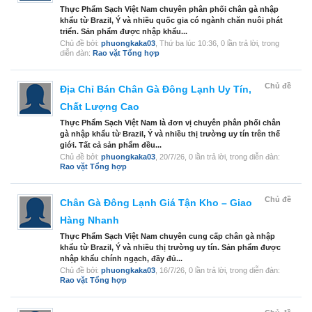
Thực Phẩm Sạch Việt Nam chuyên phân phối chân gà nhập
khẩu từ Brazil, Ý và nhiều quốc gia có ngành chăn nuôi phát
triển. Sản phẩm được nhập khẩu...
Chủ đề bởi:
phuongkaka03
,
Thứ ba lúc 10:36
, 0 lần trả lời, trong
diễn đàn:
Rao vặt Tổng hợp
Chủ đề
Địa Chỉ Bán Chân Gà Đông Lạnh Uy Tín,
Chất Lượng Cao
Thực Phẩm Sạch Việt Nam là đơn vị chuyên phân phối chân
gà nhập khẩu từ Brazil, Ý và nhiều thị trường uy tín trên thế
giới. Tất cả sản phẩm đều...
Chủ đề bởi:
phuongkaka03
,
20/7/26
, 0 lần trả lời, trong diễn đàn:
Rao vặt Tổng hợp
Chủ đề
Chân Gà Đông Lạnh Giá Tận Kho – Giao
Hàng Nhanh
Thực Phẩm Sạch Việt Nam chuyên cung cấp chân gà nhập
khẩu từ Brazil, Ý và nhiều thị trường uy tín. Sản phẩm được
nhập khẩu chính ngạch, đầy đủ...
Chủ đề bởi:
phuongkaka03
,
16/7/26
, 0 lần trả lời, trong diễn đàn:
Rao vặt Tổng hợp