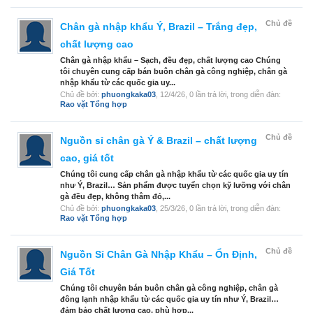
Chủ đề
Chân gà nhập khẩu Ý, Brazil – Trắng đẹp,
chất lượng cao
Chân gà nhập khẩu – Sạch, đều đẹp, chất lượng cao Chúng
tôi chuyên cung cấp bán buôn chân gà công nghiệp, chân gà
nhập khẩu từ các quốc gia uy...
Chủ đề bởi:
phuongkaka03
,
12/4/26
, 0 lần trả lời, trong diễn đàn:
Rao vặt Tổng hợp
Chủ đề
Nguồn sỉ chân gà Ý & Brazil – chất lượng
cao, giá tốt
Chúng tôi cung cấp chân gà nhập khẩu từ các quốc gia uy tín
như Ý, Brazil… Sản phẩm được tuyển chọn kỹ lưỡng với chân
gà đều đẹp, không thâm đỏ,...
Chủ đề bởi:
phuongkaka03
,
25/3/26
, 0 lần trả lời, trong diễn đàn:
Rao vặt Tổng hợp
Chủ đề
Nguồn Sỉ Chân Gà Nhập Khẩu – Ổn Định,
Giá Tốt
Chúng tôi chuyên bán buôn chân gà công nghiệp, chân gà
đông lạnh nhập khẩu từ các quốc gia uy tín như Ý, Brazil…
đảm bảo chất lượng cao, phù hợp...