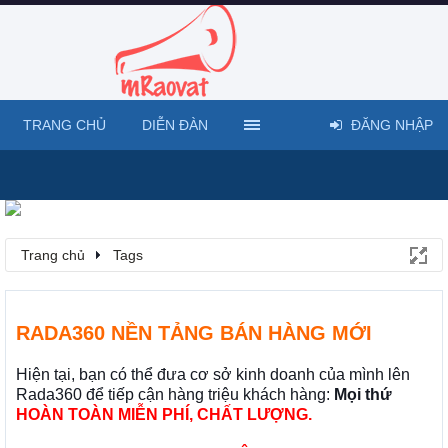
TRANG CHỦ
DIỄN ĐÀN
ĐĂNG NHẬP
Trang chủ
Tags
RADA360 NỀN TẢNG BÁN HÀNG MỚI
Hiện tại, bạn có thể đưa cơ sở kinh doanh của mình lên
Rada360 để tiếp cận hàng triệu khách hàng:
Mọi thứ
HOÀN TOÀN MIỄN PHÍ, CHẤT LƯỢNG.