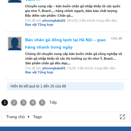
Chuyên cung cấp – bán buôn chân gà nhập khẩu từ các quốc
gia như Ý, Brazil…, hàng chính ngạch, đảm bảo chất lượng.
Đặc điểm sản phẩm: Chân gà...
Chủ đề bởi:
phuongkaka03
,
25/1/26
, 0 lần trả lời, trong diễn đàn:
Rao vặt Tổng hợp
Chủ đề
Bán chân gà đông lạnh tại Hà Nội – giao
hàng nhanh trong ngày
Chúng tôi chuyên cung cấp bán buôn chân gà công nghiệp và
chân gà nhập khẩu từ các thị trường uy tín như Ý, Brazil…
Sản phẩm chân gà đều đẹp,...
Chủ đề bởi:
phuongkaka03
,
7/1/26
, 0 lần trả lời, trong diễn đàn:
Rao vặt Tổng hợp
Hiển thị kết quả từ 1 đến 20 của 88
1
2
3
4
5
Tiếp
Trang chủ
Tags