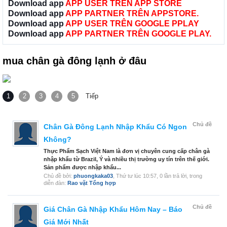
Download app
APP USER TRÊN APP STORE
Download app
APP PARTNER TRÊN APPSTORE.
Download app
APP USER TRÊN GOOGLE PPLAY
Download app
APP PARTNER TRÊN GOOGLE PLAY.
mua chân gà đông lạnh ở đâu
1
2
3
4
5
Tiếp
Chủ đề
Chân Gà Đông Lạnh Nhập Khẩu Có Ngon
Không?
Thực Phẩm Sạch Việt Nam là đơn vị chuyên cung cấp chân gà
nhập khẩu từ Brazil, Ý và nhiều thị trường uy tín trên thế giới.
Sản phẩm được nhập khẩu...
Chủ đề bởi:
phuongkaka03
,
Thứ tư lúc 10:57
, 0 lần trả lời, trong
diễn đàn:
Rao vặt Tổng hợp
Chủ đề
Giá Chân Gà Nhập Khẩu Hôm Nay – Báo
Giá Mới Nhất