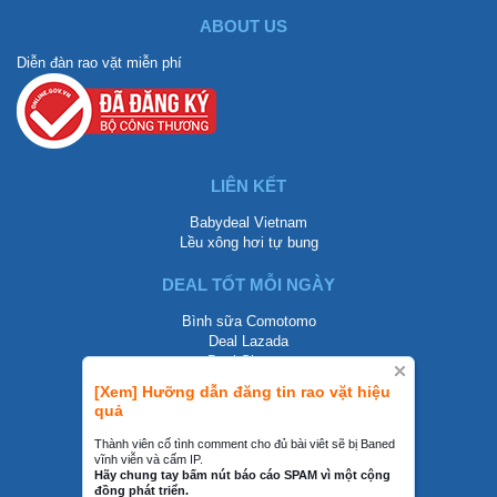
ABOUT US
Diễn đàn rao vặt miễn phí
LIÊN KẾT
Babydeal Vietnam
Lều xông hơi tự bung
DEAL TỐT MỖI NGÀY
Bình sữa Comotomo
Deal Lazada
Deal Shopee
[Xem] Hưỡng dẫn đăng tin rao vặt hiệu
LIÊN HỆ
quả
0858002468
Thành viên cố tình comment cho đủ bài viêt sẽ bị Baned
vĩnh viễn và cấm IP.
contact@mraovat.vn
Hãy chung tay bấm nút báo cáo SPAM vì một cộng
đồng phát triển.
mraovat.vn