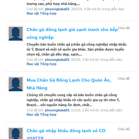
lượng cao, phù hợp nhà hàng,...
Chủ đề bởi:
phuongkaka03
,
26/2/26
, 0 lần trả lời, trong diễn đàn:
Rao vặt Tổng hợp
Chủ đề
Chân gà đông lạnh giá cạnh tranh cho bếp
công nghiệp
Chuyên bán buôn chân gà (chân gà công nghiệp) nhập khẩu
từ Ý, Brazil và một số quốc gia khác. Sản phẩm được tuyển
chọn kỹ, chân gà đều đẹp, sạch,...
Chủ đề bởi:
phuongkaka03
,
9/2/26
, 0 lần trả lời, trong diễn đàn:
Rao vặt Tổng hợp
Chủ đề
Mua Chân Gà Đông Lạnh Cho Quán Ăn,
Nhà Hàng
Chúng tôi chuyên cung cấp và bán buôn chân gà công
nghiệp, chân gà nhập khẩu từ các quốc gia uy tín như Ý,
Brazil… với nguồn hàng ổn định, chất...
Chủ đề bởi:
phuongkaka03
,
1/2/26
, 0 lần trả lời, trong diễn đàn:
Rao vặt Tổng hợp
Chủ đề
Chân gà nhập khẩu đông lạnh có CO
VSATTP