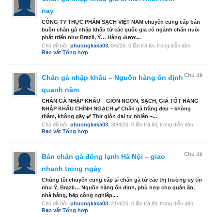
nay
CÔNG TY THỰC PHẨM SẠCH VIỆT NAM chuyên cung cấp bán
buôn chân gà nhập khẩu từ các quốc gia có ngành chăn nuôi
phát triển như Brazil, Ý… Hàng được...
Chủ đề bởi:
phuongkaka03
,
8/5/26
, 0 lần trả lời, trong diễn đàn:
Rao vặt Tổng hợp
Chủ đề
Chân gà nhập khẩu – Nguồn hàng ổn định
quanh năm
CHÂN GÀ NHẬP KHẨU – GIÒN NGON, SẠCH, GIÁ TỐT HÀNG
NHẬP KHẨU CHÍNH NGẠCH ✔️ Chân gà trắng đẹp – không
thâm, không gãy ✔️ Thịt giòn dai tự nhiên –...
Chủ đề bởi:
phuongkaka03
,
30/4/26
, 0 lần trả lời, trong diễn đàn:
Rao vặt Tổng hợp
Chủ đề
Bán chân gà đông lạnh Hà Nội – giao
nhanh trong ngày
Chúng tôi chuyên cung cấp sỉ chân gà từ các thị trường uy tín
như Ý, Brazil… Nguồn hàng ổn định, phù hợp cho quán ăn,
nhà hàng, bếp công nghiệp,...
Chủ đề bởi:
phuongkaka03
,
21/4/26
, 0 lần trả lời, trong diễn đàn:
Rao vặt Tổng hợp