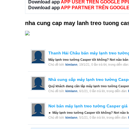
Download app
APP USER TRÊN GOOGLE PP
Download app
APP PARTNER TRÊN GOOGLE
nha cung cap may lanh treo tuong ca
Thanh Hải Châu bán máy lạnh treo tường
Máy lạnh treo tường Casper tốt không? Nơi nào bán 
Chủ đề bởi:
kimlann
,
19/1/21
, 0 lần trả lời, trong diễn đàn
Nhà cung cấp máy lạnh treo tường Casper
Quý khách đang cần lắp máy lạnh treo tường Casper c
Chủ đề bởi:
kimlann
,
6/1/21
, 0 lần trả lời, trong diễn đàn:
Nơi bán máy lạnh treo tường Casper giá 
► Máy lạnh treo tường Casper tốt không? Nơi nào bá
Chủ đề bởi:
kimlann
,
5/1/21
, 0 lần trả lời, trong diễn đàn: