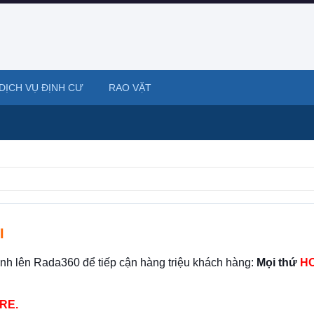
DỊCH VỤ ĐỊNH CƯ
RAO VẶT
I
ình lên Rada360 để tiếp cận hàng triệu khách hàng:
Mọi thứ
HO
RE.