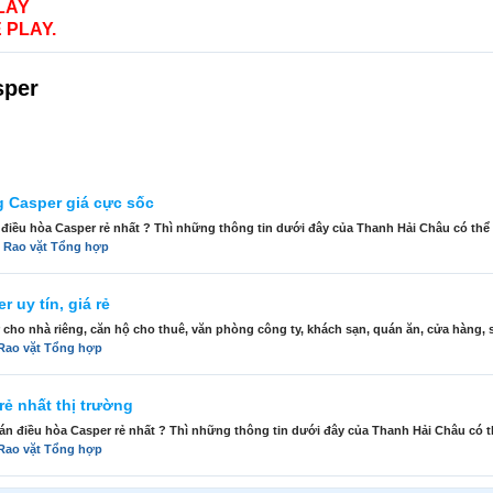
LAY
 PLAY.
sper
 Casper giá cực sốc
điều hòa Casper rẻ nhất ? Thì những thông tin dưới đây của Thanh Hải Châu có thể g
:
Rao vặt Tổng hợp
 uy tín, giá rẻ
ho nhà riêng, căn hộ cho thuê, văn phòng công ty, khách sạn, quán ăn, cửa hàng, sp
Rao vặt Tổng hợp
rẻ nhất thị trường
n điều hòa Casper rẻ nhất ? Thì những thông tin dưới đây của Thanh Hải Châu có th
Rao vặt Tổng hợp