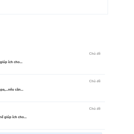
Chủ đề
iúp ích cho...
Chủ đề
a,...nếu cần...
Chủ đề
ể giúp ích cho...