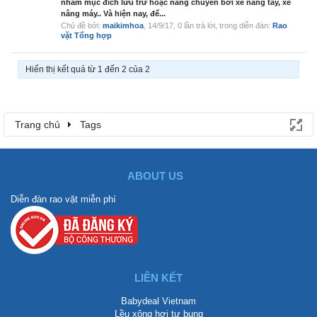
nhằm mục đích lưu trữ hoặc nâng chuyển bởi xe nâng tay, xe
nâng máy.. Và hiện nay, để...
Chủ đề bởi:
maikimhoa
,
14/9/17
, 0 lần trả lời, trong diễn đàn:
Rao
vặt Tổng hợp
Hiển thị kết quả từ 1 đến 2 của 2
Trang chủ
Tags
ABOUT US
Diễn đàn rao vặt miễn phí
LIÊN KẾT
Babydeal Vietnam
Lều xông hơi tự bung