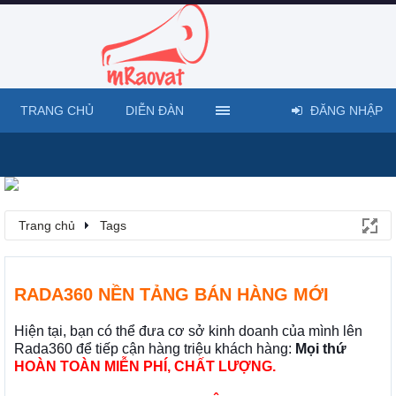
TRANG CHỦ
DIỄN ĐÀN
ĐĂNG NHẬP
Trang chủ
Tags
RADA360 NỀN TẢNG BÁN HÀNG MỚI
Hiện tại, bạn có thể đưa cơ sở kinh doanh của mình lên
Rada360 để tiếp cận hàng triệu khách hàng:
Mọi thứ
HOÀN TOÀN MIỄN PHÍ, CHẤT LƯỢNG.