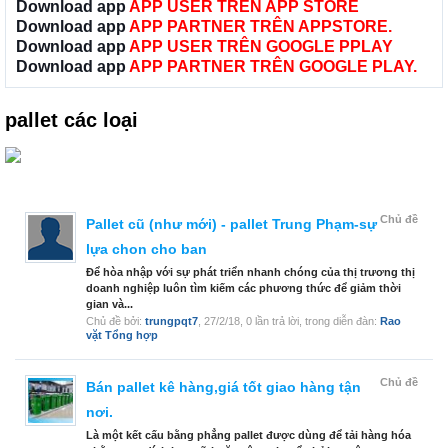
Download app
APP USER TRÊN APP STORE
Download app
APP PARTNER TRÊN APPSTORE.
Download app
APP USER TRÊN GOOGLE PPLAY
Download app
APP PARTNER TRÊN GOOGLE PLAY.
pallet các loại
Chủ đề
Pallet cũ (như mới) - pallet Trung Phạm-sự
lựa chon cho ban
Để hòa nhập với sự phát triển nhanh chóng của thị trương thị
doanh nghiệp luôn tìm kiếm các phương thức để giảm thời
gian và...
Chủ đề bởi:
trungpqt7
,
27/2/18
, 0 lần trả lời, trong diễn đàn:
Rao
vặt Tổng hợp
Chủ đề
Bán pallet kê hàng,giá tốt giao hàng tận
nơi.
Là một kết cấu bằng phẳng pallet được dùng để tải hàng hóa