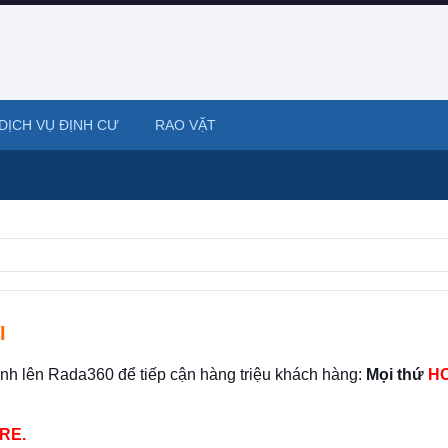
DỊCH VỤ ĐỊNH CƯ
RAO VẶT
I
ình lên Rada360 để tiếp cận hàng triệu khách hàng:
Mọi thứ
HO
RE.