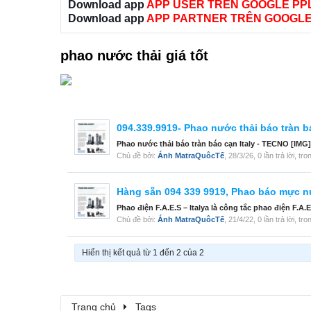
Download app
APP USER TRÊN GOOGLE PP
Download app
APP PARTNER TRÊN GOOGLE
phao nước thải giá tốt
094.339.9919- Phao nước thải báo tràn b
Phao nước thải báo tràn báo cạn Italy - TECNO [IMG]
Chủ đề bởi:
Ánh MatraQuôcTế
,
28/3/26
, 0 lần trả lời, t
Hàng sẵn 094 339 9919, Phao báo mực nướ
Phao điện F.A.E.S – Italya là công tắc phao điện F
Chủ đề bởi:
Ánh MatraQuôcTế
,
21/4/22
, 0 lần trả lời, t
Hiển thị kết quả từ 1 đến 2 của 2
Trang chủ
Tags