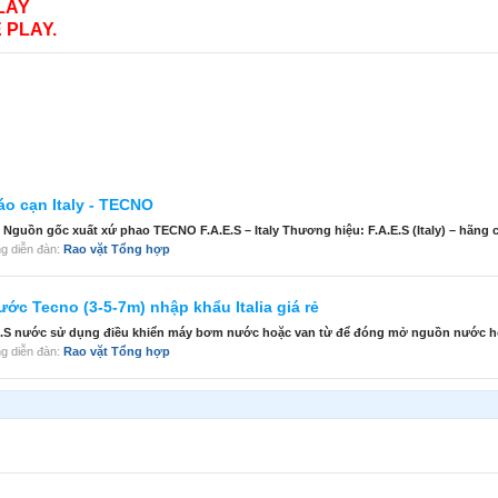
LAY
 PLAY.
áo cạn Italy - TECNO
 Nguồn gốc xuất xứ phao TECNO F.A.E.S – Italy Thương hiệu: F.A.E.S (Italy) – hãng c
rong diễn đàn:
Rao vặt Tổng hợp
c Tecno (3-5-7m) nhập khẩu Italia giá rẻ
.A.E.S nước sử dụng điều khiển máy bơm nước hoặc van từ để đóng mở nguồn nước ho
rong diễn đàn:
Rao vặt Tổng hợp