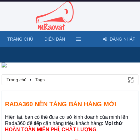
TRANG CHỦ
DIỄN ĐÀN
ĐĂNG NHẬP
Trang chủ
Tags
RADA360 NỀN TẢNG BÁN HÀNG MỚI
Hiện tại, bạn có thể đưa cơ sở kinh doanh của mình lên
Rada360 để tiếp cận hàng triệu khách hàng:
Mọi thứ
HOÀN TOÀN MIỄN PHÍ, CHẤT LƯỢNG.