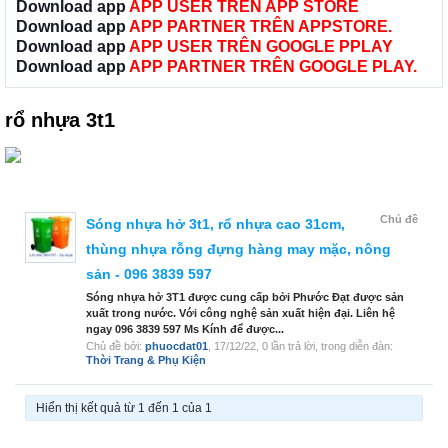
Download app
APP USER TRÊN APP STORE
Download app
APP PARTNER TRÊN APPSTORE.
Download app
APP USER TRÊN GOOGLE PPLAY
Download app
APP PARTNER TRÊN GOOGLE PLAY.
rổ nhựa 3t1
Chủ đề
Sóng nhựa hở 3t1, rổ nhựa cao 31cm,
thùng nhựa rỗng đựng hàng may mặc, nông
sản - 096 3839 597
Sóng nhựa hở 3T1 được cung cấp bởi Phước Đạt được sản
xuất trong nước. Với công nghệ sản xuất hiện đại. Liên hệ
ngay 096 3839 597 Ms Kính để được...
Chủ đề bởi:
phuocdat01
,
17/12/22
, 0 lần trả lời, trong diễn đàn:
Thời Trang & Phụ Kiện
Hiển thị kết quả từ 1 đến 1 của 1