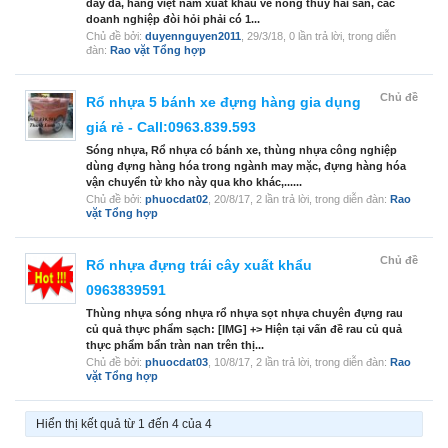
dày da, hàng việt nam xuất khẩu về nông thủy hải sản, các
doanh nghiệp đòi hỏi phải có 1...
Chủ đề bởi:
duyennguyen2011
,
29/3/18
, 0 lần trả lời, trong diễn
đàn:
Rao vặt Tổng hợp
Chủ đề
Rổ nhựa 5 bánh xe đựng hàng gia dụng
giá rẻ - Call:0963.839.593
Sóng nhựa, Rổ nhựa có bánh xe, thùng nhựa công nghiệp
dùng đựng hàng hóa trong ngành may mặc, đựng hàng hóa
vận chuyển từ kho này qua kho khác,......
Chủ đề bởi:
phuocdat02
,
20/8/17
, 2 lần trả lời, trong diễn đàn:
Rao
vặt Tổng hợp
Chủ đề
Rổ nhựa đựng trái cây xuất khẩu
0963839591
Thùng nhựa sóng nhựa rổ nhựa sọt nhựa chuyên đựng rau
củ quả thực phẩm sạch: [IMG] +> Hiện tại vấn đề rau củ quả
thực phẩm bẩn tràn nan trên thị...
Chủ đề bởi:
phuocdat03
,
10/8/17
, 2 lần trả lời, trong diễn đàn:
Rao
vặt Tổng hợp
Hiển thị kết quả từ 1 đến 4 của 4