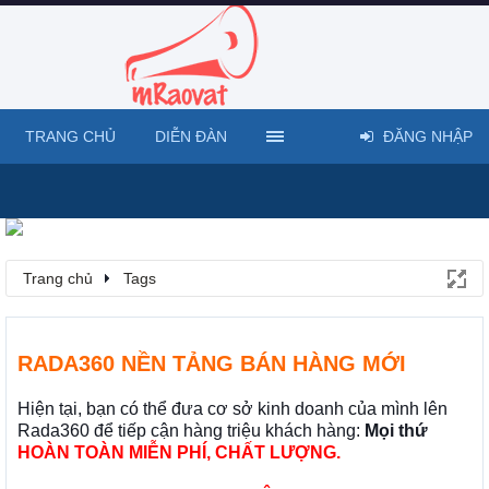
TRANG CHỦ
DIỄN ĐÀN
ĐĂNG NHẬP
Trang chủ
Tags
RADA360 NỀN TẢNG BÁN HÀNG MỚI
Hiện tại, bạn có thể đưa cơ sở kinh doanh của mình lên
Rada360 để tiếp cận hàng triệu khách hàng:
Mọi thứ
HOÀN TOÀN MIỄN PHÍ, CHẤT LƯỢNG.