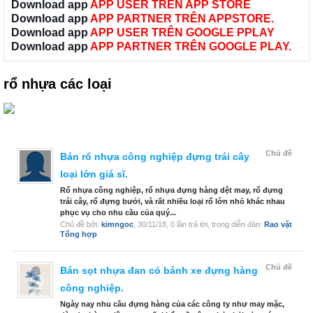
Download app
APP USER TRÊN APP STORE
Download app
APP PARTNER TRÊN APPSTORE.
Download app
APP USER TRÊN GOOGLE PPLAY
Download app
APP PARTNER TRÊN GOOGLE PLAY.
rổ nhựa các loại
Chủ đề
Bán rổ nhựa công nghiệp đựng trái cây
loại lớn giá sĩ.
Rổ nhựa công nghiệp, rổ nhựa đựng hàng dệt may, rổ đựng
trái cây, rổ đựng bưởi, và rất nhiều loại rổ lớn nhỏ khác nhau
phục vụ cho nhu cầu của quý...
Chủ đề bởi:
kimngoc
,
30/11/18
, 0 lần trả lời, trong diễn đàn:
Rao vặt
Tổng hợp
Chủ đề
Bán sọt nhựa đan có bánh xe đựng hàng
công nghiệp.
Ngày nay nhu cầu đựng hàng của các công ty như may mặc,