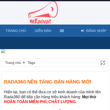
TRANG CHỦ
DIỄN ĐÀN
ĐĂNG NHẬP
Trang chủ
Tags
RADA360 NỀN TẢNG BÁN HÀNG MỚI
Hiện tại, bạn có thể đưa cơ sở kinh doanh của mình lên
Rada360 để tiếp cận hàng triệu khách hàng:
Mọi thứ
HOÀN TOÀN MIỄN PHÍ, CHẤT LƯỢNG.