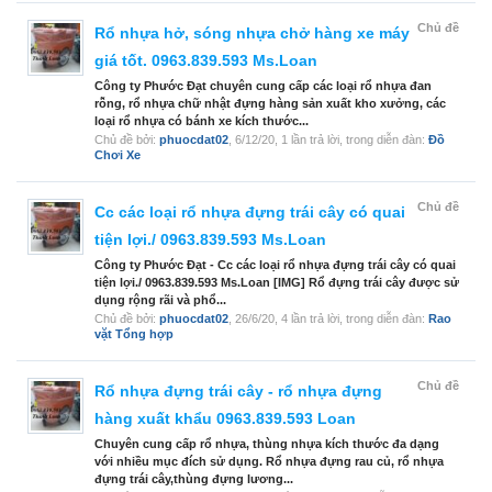
Chủ đề
Rổ nhựa hở, sóng nhựa chở hàng xe máy
giá tốt. 0963.839.593 Ms.Loan
Công ty Phước Đạt chuyên cung cấp các loại rổ nhựa đan
rỗng, rổ nhựa chữ nhật đựng hàng sản xuất kho xưởng, các
loại rổ nhựa có bánh xe kích thước...
Chủ đề bởi:
phuocdat02
,
6/12/20
, 1 lần trả lời, trong diễn đàn:
Đồ
Chơi Xe
Chủ đề
Cc các loại rổ nhựa đựng trái cây có quai
tiện lợi./ 0963.839.593 Ms.Loan
Công ty Phước Đạt - Cc các loại rổ nhựa đựng trái cây có quai
tiện lợi./ 0963.839.593 Ms.Loan [IMG] Rổ đựng trái cây được sử
dụng rộng rãi và phổ...
Chủ đề bởi:
phuocdat02
,
26/6/20
, 4 lần trả lời, trong diễn đàn:
Rao
vặt Tổng hợp
Chủ đề
Rổ nhựa đựng trái cây - rổ nhựa đựng
hàng xuất khẩu 0963.839.593 Loan
Chuyên cung cấp rổ nhựa, thùng nhựa kích thước đa dạng
với nhiều mục đích sử dụng. Rổ nhựa đựng rau củ, rổ nhựa
đựng trái cây,thùng đựng lương...