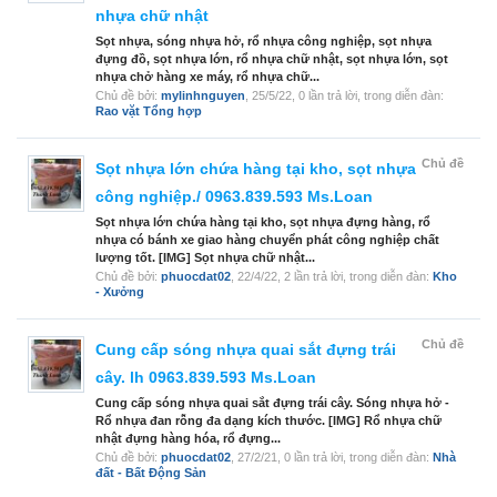
nhựa chữ nhật
Sọt nhựa, sóng nhựa hở, rổ nhựa công nghiệp, sọt nhựa
đựng đồ, sọt nhựa lớn, rổ nhựa chữ nhật, sọt nhựa lớn, sọt
nhựa chở hàng xe máy, rổ nhựa chữ...
Chủ đề bởi:
mylinhnguyen
,
25/5/22
, 0 lần trả lời, trong diễn đàn:
Rao vặt Tổng hợp
Chủ đề
Sọt nhựa lớn chứa hàng tại kho, sọt nhựa
công nghiệp./ 0963.839.593 Ms.Loan
Sọt nhựa lớn chứa hàng tại kho, sọt nhựa đựng hàng, rổ
nhựa có bánh xe giao hàng chuyển phát công nghiệp chất
lượng tốt. [IMG] Sọt nhựa chữ nhật...
Chủ đề bởi:
phuocdat02
,
22/4/22
, 2 lần trả lời, trong diễn đàn:
Kho
- Xưởng
Chủ đề
Cung cấp sóng nhựa quai sắt đựng trái
cây. lh 0963.839.593 Ms.Loan
Cung cấp sóng nhựa quai sắt đựng trái cây. Sóng nhựa hở -
Rổ nhựa đan rỗng đa dạng kích thước. [IMG] Rổ nhựa chữ
nhật đựng hàng hóa, rổ đựng...
Chủ đề bởi:
phuocdat02
,
27/2/21
, 0 lần trả lời, trong diễn đàn:
Nhà
đất - Bất Động Sản