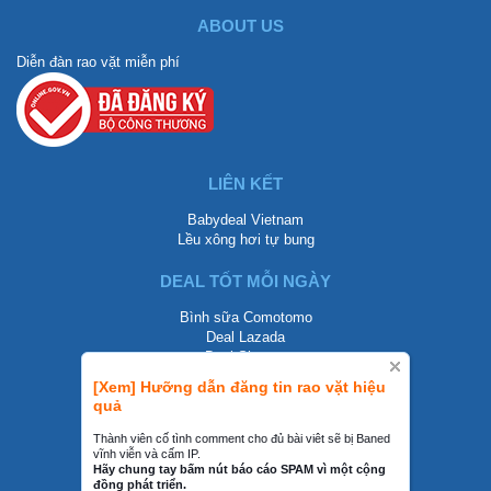
ABOUT US
Diễn đàn rao vặt miễn phí
LIÊN KẾT
Babydeal Vietnam
Lều xông hơi tự bung
DEAL TỐT MỖI NGÀY
Bình sữa Comotomo
Deal Lazada
Deal Shopee
[Xem] Hưỡng dẫn đăng tin rao vặt hiệu
LIÊN HỆ
quả
0858002468
Thành viên cố tình comment cho đủ bài viêt sẽ bị Baned
vĩnh viễn và cấm IP.
contact@mraovat.vn
Hãy chung tay bấm nút báo cáo SPAM vì một cộng
đồng phát triển.
mraovat.vn