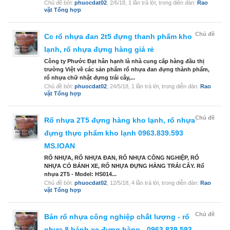
Chủ đề bởi:
phuocdat02
,
2/6/18
, 1 lần trả lời, trong diễn đàn:
Rao
vặt Tổng hợp
Chủ đề
Cc rổ nhựa đan 2t5 đựng thanh phẩm kho
lạnh, rổ nhựa đựng hàng giá rẻ
Công ty Phước Đạt hân hạnh là nhà cung cấp hàng đầu thị
trường Việt về các sản phẩm rổ nhựa đan đựng thành phẩm,
rổ nhựa chữ nhật đựng trái cây,...
Chủ đề bởi:
phuocdat02
,
24/5/18
, 1 lần trả lời, trong diễn đàn:
Rao
vặt Tổng hợp
Chủ đề
Rổ nhựa 2T5 đựng hàng kho lạnh, rổ nhựa
đựng thực phẩm kho lạnh 0963.839.593
MS.lOAN
RỔ NHỰA, RỔ NHỰA ĐAN, RỔ NHỰA CÔNG NGHIỆP, RỔ
NHỰA CÓ BÁNH XE, RỔ NHỰA ĐỰNG HÀNG TRÁI CÂY. Rổ
nhựa 2T5 - Model: HS014...
Chủ đề bởi:
phuocdat02
,
12/5/18
, 4 lần trả lời, trong diễn đàn:
Rao
vặt Tổng hợp
Chủ đề
Bán rổ nhựa công nghiệp chất lượng - rổ
nhựa 8 bánh xe đựng hàng - 0963.839.593