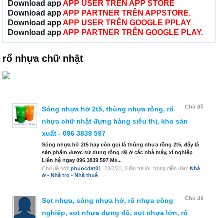
Download app
APP USER TRÊN APP STORE
Download app
APP PARTNER TRÊN APPSTORE.
Download app
APP USER TRÊN GOOGLE PPLAY
Download app
APP PARTNER TRÊN GOOGLE PLAY.
rổ nhựa chữ nhật
Chủ đề
Sóng nhựa hở 2t5, thùng nhựa rỗng, rổ
nhựa chữ nhật đựng hàng siêu thị, kho sản
xuất - 096 3839 597
Sóng nhựa hở 2t5 hay còn gọi là thùng nhựa rỗng 2t5, đây là
sản phẩm được sử dụng rộng rãi ở các nhà máy, xí nghiệp
Liên hệ ngay 096 3839 597 Ms...
Chủ đề bởi:
phuocdat01
,
23/2/23
, 0 lần trả lời, trong diễn đàn:
Nhà
ở - Nhà trọ - Nhà thuê
Chủ đề
Sọt nhựa, sóng nhựa hở, rổ nhựa công
nghiệp, sọt nhựa đựng đồ, sọt nhựa lớn, rổ