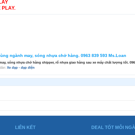
LAY
 PLAY.
dùng ngành may, sóng nhựa chở hàng. 0963 839 593 Ms.Loan
y, sóng nhựa chở hàng shipper, rổ nhựa giao hàng sau xe máy chất lượng tốt. 0963
n đàn:
Xe đạp - đạp điện
LIÊN KẾT
DEAL TỐT MỖI NG