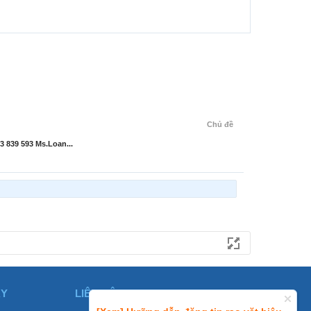
Chủ đề
 839 593 Ms.Loan...
ÀY
LIÊN HỆ