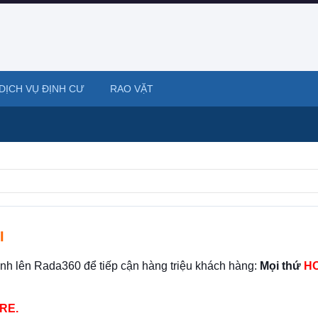
DỊCH VỤ ĐỊNH CƯ
RAO VẶT
I
ình lên Rada360 để tiếp cận hàng triệu khách hàng:
Mọi thứ
HO
RE.