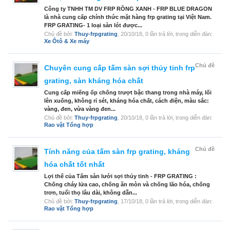
Công ty TNHH TM DV FRP RỒNG XANH - FRP BLUE DRAGON
là nhà cung cấp chính thức mặt hàng frp grating tại Việt Nam.
FRP GRATING- 1 loại sàn lót được...
Chủ đề bởi:
Thuy-frpgrating
,
20/10/18
, 0 lần trả lời, trong diễn đàn:
Xe Ôtô & Xe máy
Chủ đề
Chuyên cung cấp tấm sàn sợi thủy tinh frp
grating, sàn kháng hóa chất
Cung cấp miếng ốp chống trượt bậc thang trong nhà máy, lối
lên xuống, không rỉ sét, kháng hóa chất, cách điện, màu sắc:
vàng, đen, vừa vàng đen...
Chủ đề bởi:
Thuy-frpgrating
,
20/10/18
, 0 lần trả lời, trong diễn đàn:
Rao vặt Tổng hợp
Chủ đề
Tính năng của tấm sàn frp grating, kháng
hóa chất tốt nhất
Lợi thế của Tấm sàn lưới sợi thủy tinh - FRP GRATING :
Chống cháy lửa cao, chống ăn mòn và chống lão hóa, chống
trơn, tuổi thọ lâu dài, không dẫn...
Chủ đề bởi:
Thuy-frpgrating
,
17/10/18
, 0 lần trả lời, trong diễn đàn:
Rao vặt Tổng hợp