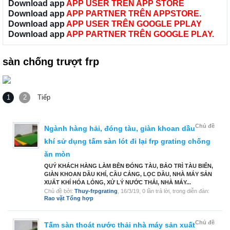
Download app
APP USER TRÊN APP STORE
Download app
APP PARTNER TRÊN APPSTORE.
Download app
APP USER TRÊN GOOGLE PPLAY
Download app
APP PARTNER TRÊN GOOGLE PLAY.
sàn chống trượt frp
1
2
Tiếp
Chủ đề
Ngành hàng hải, đóng tàu, giàn khoan dầu
khí sử dụng tấm sàn lót đi lại frp grating chống
ăn mòn
QUÝ KHÁCH HÀNG LÀM BÊN ĐÓNG TÀU, BẢO TRÌ TÀU BIỂN,
GIÀN KHOAN DẦU KHÍ, CẦU CẢNG, LỌC DẦU, NHÀ MÁY SẢN
XUẤT KHÍ HÓA LỎNG, XỬ LÝ NƯỚC THẢI, NHÀ MÁY...
Chủ đề bởi:
Thuy-frpgrating
,
16/3/19
, 0 lần trả lời, trong diễn đàn:
Rao vặt Tổng hợp
Chủ đề
Tấm sàn thoát nước thải nhà máy sản xuất