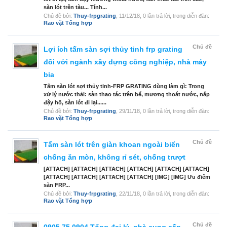
sàn lót trên tàu... Tính...
Chủ đề bởi:
Thuy-frpgrating
,
11/12/18
, 0 lần trả lời, trong diễn đàn:
Rao vặt Tổng hợp
Chủ đề
Lợi ích tấm sàn sợi thủy tinh frp grating
đối với ngành xây dựng công nghiệp, nhà máy
bia
Tấm sàn lót sợi thủy tinh-FRP GRATING dùng làm gì: Trong
xử lý nước thải: sàn thao tác trên bể, mương thoát nước, nắp
đậy hố, sàn lót đi lại......
Chủ đề bởi:
Thuy-frpgrating
,
29/11/18
, 0 lần trả lời, trong diễn đàn:
Rao vặt Tổng hợp
Chủ đề
Tấm sàn lót trên giàn khoan ngoài biển
chống ăn mòn, không rỉ sét, chống trượt
[ATTACH] [ATTACH] [ATTACH] [ATTACH] [ATTACH] [ATTACH]
[ATTACH] [ATTACH] [ATTACH] [ATTACH] [IMG] [IMG] Ưu điểm
sàn FRP...
Chủ đề bởi:
Thuy-frpgrating
,
22/11/18
, 0 lần trả lời, trong diễn đàn:
Rao vặt Tổng hợp
Chủ đề