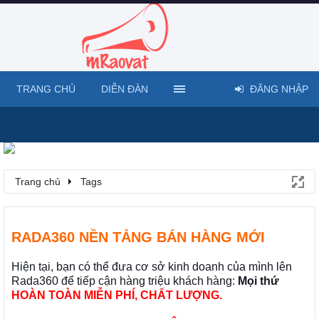
TRANG CHỦ
DIỄN ĐÀN
ĐĂNG NHẬP
Trang chủ
Tags
RADA360 NỀN TẢNG BÁN HÀNG MỚI
Hiện tại, bạn có thể đưa cơ sở kinh doanh của mình lên
Rada360 để tiếp cận hàng triệu khách hàng:
Mọi thứ
HOÀN TOÀN MIỄN PHÍ, CHẤT LƯỢNG.