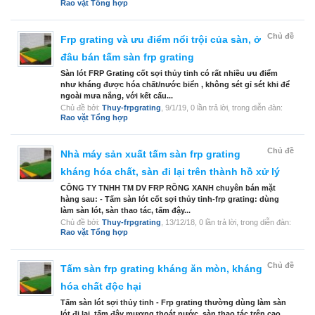
Rao vặt Tổng hợp
Chủ đề
Frp grating và ưu điểm nổi trội của sàn, ở
đâu bán tấm sàn frp grating
Sàn lót FRP Grating cốt sợi thủy tinh có rất nhiều ưu điểm
như kháng được hóa chất/nước biển , không sét gỉ sét khi để
ngoài mưa nắng, với kết cấu...
Chủ đề bởi:
Thuy-frpgrating
,
9/1/19
, 0 lần trả lời, trong diễn đàn:
Rao vặt Tổng hợp
Chủ đề
Nhà máy sản xuất tấm sàn frp grating
kháng hóa chất, sàn đi lại trên thành hồ xử lý
CÔNG TY TNHH TM DV FRP RỒNG XANH chuyên bán mặt
hàng sau: - Tấm sàn lót cốt sợi thủy tinh-frp grating: dùng
làm sàn lót, sàn thao tác, tấm đậy...
Chủ đề bởi:
Thuy-frpgrating
,
13/12/18
, 0 lần trả lời, trong diễn đàn:
Rao vặt Tổng hợp
Chủ đề
Tấm sàn frp grating kháng ăn mòn, kháng
hóa chất độc hại
Tấm sàn lót sợi thủy tinh - Frp grating thường dùng làm sàn
lót đi lại, tấm đậy mương thoát nước, sàn thao tác trên cao,