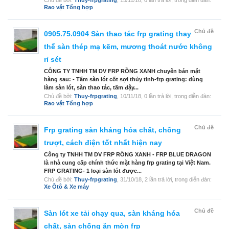
Chủ đề bởi:
Thuy-frpgrating
,
15/11/18
, 0 lần trả lời, trong diễn đàn:
Rao vặt Tổng hợp
Chủ đề
0905.75.0904 Sàn thao tác frp grating thay
thế sàn thép mạ kẽm, mương thoát nước không
rỉ sét
CÔNG TY TNHH TM DV FRP RỒNG XANH chuyên bán mặt
hàng sau: - Tấm sàn lót cốt sợi thủy tinh-frp grating: dùng
làm sàn lót, sàn thao tác, tấm đậy...
Chủ đề bởi:
Thuy-frpgrating
,
10/11/18
, 0 lần trả lời, trong diễn đàn:
Rao vặt Tổng hợp
Chủ đề
Frp grating sàn kháng hóa chất, chống
trượt, cách điện tốt nhất hiện nay
Công ty TNHH TM DV FRP RỒNG XANH - FRP BLUE DRAGON
là nhà cung cấp chính thức mặt hàng frp grating tại Việt Nam.
FRP GRATING- 1 loại sàn lót được...
Chủ đề bởi:
Thuy-frpgrating
,
31/10/18
, 2 lần trả lời, trong diễn đàn:
Xe Ôtô & Xe máy
Chủ đề
Sàn lót xe tải chạy qua, sàn kháng hóa
chất, sàn chống ăn mòn frp