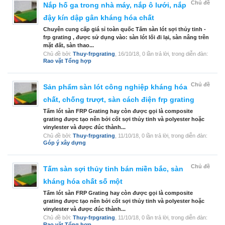
Chủ đề
Nắp hố ga trong nhà máy, nắp ô lưới, nắp
đậy kín dập gân kháng hóa chất
Chuyên cung cấp giá sỉ toàn quốc Tấm sàn lót sợi thủy tinh -
frp grating , được sử dụng vào: sàn lót lối đi lại, sàn nâng trên
mặt đất, sàn thao...
Chủ đề bởi:
Thuy-frpgrating
,
16/10/18
, 0 lần trả lời, trong diễn đàn:
Rao vặt Tổng hợp
Chủ đề
Sản phẩm sàn lót công nghiệp kháng hóa
chất, chống trượt, sàn cách điện frp grating
Tấm lót sàn FRP Grating hay còn được gọi là composite
grating được tạo nên bởi cốt sợi thủy tinh và polyester hoặc
vinylester và được đúc thành...
Chủ đề bởi:
Thuy-frpgrating
,
11/10/18
, 0 lần trả lời, trong diễn đàn:
Góp ý xây dựng
Chủ đề
Tấm sàn sợi thủy tinh bán miền bắc, sàn
kháng hóa chất số một
Tấm lót sàn FRP Grating hay còn được gọi là composite
grating được tạo nên bởi cốt sợi thủy tinh và polyester hoặc
vinylester và được đúc thành...
Chủ đề bởi:
Thuy-frpgrating
,
11/10/18
, 0 lần trả lời, trong diễn đàn:
Rao vặt Tổng hợp