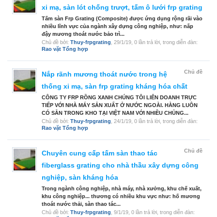
xi mạ, sàn lót chống trượt, tấm ô lưới frp grating
Tấm sàn Frp Grating (Composite) được ứng dụng rộng rãi vào
nhiều lĩnh vực của ngành xây dựng công nghiệp, như: nắp
đậy mương thoát nước bảo trì...
Chủ đề bởi:
Thuy-frpgrating
,
29/1/19
, 0 lần trả lời, trong diễn đàn:
Rao vặt Tổng hợp
Chủ đề
Nắp rãnh mương thoát nước trong hệ
thống xi mạ, sàn frp grating kháng hóa chất
CÔNG TY FRP RỒNG XANH CHÚNG TÔI LIÊN DOANH TRỰC
TIẾP VỚI NHÀ MÁY SẢN XUẤT Ở NƯỚC NGOÀI. HÀNG LUÔN
CÓ SẴN TRONG KHO TẠI VIỆT NAM VỚI NHIỀU CHỦNG...
Chủ đề bởi:
Thuy-frpgrating
,
24/1/19
, 0 lần trả lời, trong diễn đàn:
Rao vặt Tổng hợp
Chủ đề
Chuyên cung cấp tấm sàn thao tác
fiberglass grating cho nhà thầu xây dựng công
nghiệp, sàn kháng hóa
Trong ngành công nghiệp, nhà máy, nhà xưởng, khu chế xuất,
khu công nghiệp... thương có nhiều khu vực như: hố mương
thoát nước thải, sàn thao tác...
Chủ đề bởi:
Thuy-frpgrating
,
9/1/19
, 0 lần trả lời, trong diễn đàn: