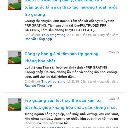
0905.75.0904 Tổng đại lý, nhà cung cấp
toàn quốc tấm sàn thao tác, mương thoát nước
frp grating
Chúng tôi chuyên kinh doanh Tấm sàn lót cốt sợi thủy tinh-
FRP GRATING, Tấm sàn chịu tải lớn-PULTRUDED FRP
GRATING, Tấm sàn chống trượt-FLAT PLATE,...
Chủ đề bởi:
Thuy-frpgrating
,
20/11/18
, 0 lần trả lời, trong diễn đàn:
Rao vặt Tổng hợp
Chủ đề
Công ty bán giá sỉ tấm sàn frp garting
kháng hóa chất
Lợi thế của Tấm sàn lưới sợi thủy tinh - FRP GRATING :
Chống cháy lửa cao, chống ăn mòn và chống lão hóa, chống
trơn, tuổi thọ lâu dài, không dẫn...
Chủ đề bởi:
Thuy-frpgrating
,
16/11/18
, 0 lần trả lời, trong diễn đàn:
Rao vặt Tổng hợp
Chủ đề
Frp grating sàn lót thay thế sàn kim loại
tốt nhất, giúp kháng hóa chất, sàn không rỉ sét
Trong ngành công nghiệp, nhà máy, nhà xưởng, khu chế xuất,
khu công nghiệp... thương có nhiều khu vực như: hố mương
thoát nước thải, sàn thao tác...