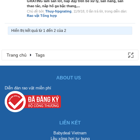
GRATING làm sàn lót, nắp đậy trên bể xử lý, sàn nâng, sàn
thao tác, nắp hố ga bậc thang,...
Chủ đề bởi:
Thuy-frpgrating
,
11/9/18
, 0 lần trả lời, trong diễn đàn:
Rao vặt Tổng hợp
Hiển thị kết quả từ 1 đến 2 của 2
Trang chủ
Tags
ABOUT US
Diễn đàn rao vặt miễn phí
LIÊN KẾT
Babydeal Vietnam
Lều xông hơi tự bung