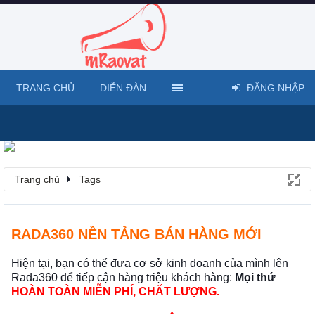
TRANG CHỦ
DIỄN ĐÀN
ĐĂNG NHẬP
Trang chủ
Tags
RADA360 NỀN TẢNG BÁN HÀNG MỚI
Hiện tại, bạn có thể đưa cơ sở kinh doanh của mình lên
Rada360 để tiếp cận hàng triệu khách hàng:
Mọi thứ
HOÀN TOÀN MIỄN PHÍ, CHẤT LƯỢNG.