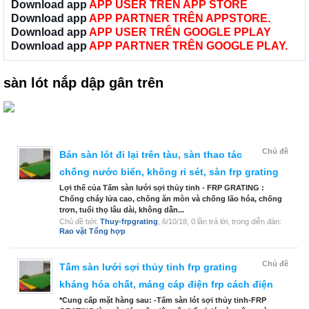
Download app
APP USER TRÊN APP STORE
Download app
APP PARTNER TRÊN APPSTORE.
Download app
APP USER TRÊN GOOGLE PPLAY
Download app
APP PARTNER TRÊN GOOGLE PLAY.
sàn lót nắp dập gân trên
Chủ đề
Bán sàn lót đi lại trên tàu, sàn thao tác
chống nước biển, không rỉ sét, sàn frp grating
Lợi thế của Tấm sàn lưới sợi thủy tinh - FRP GRATING :
Chống cháy lửa cao, chống ăn mòn và chống lão hóa, chống
trơn, tuổi thọ lâu dài, không dẫn...
Chủ đề bởi:
Thuy-frpgrating
,
6/10/18
, 0 lần trả lời, trong diễn đàn:
Rao vặt Tổng hợp
Chủ đề
Tấm sàn lưới sợi thủy tinh frp grating
kháng hóa chất, máng cáp điện frp cách điện
*Cung cấp mặt hàng sau: -Tấm sàn lót sợi thủy tinh-FRP