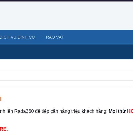
DỊCH VỤ ĐỊNH CƯ
RAO VẶT
I
ình lên Rada360 để tiếp cận hàng triệu khách hàng:
Mọi thứ
HO
RE.