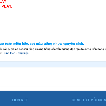
LAY
 PLAY.
̣a toàn miền bắc, sọt màu trắng nhựa nguyên sinh,
kế kiểu rỗng, gia cố kết cấu tăng cường bằng các vân ngang dọc tạo độ cứng Bên hông k
đàn:
Linh kiện - phụ kiện
LIÊN KẾT
DEAL TỐT MỖI NG