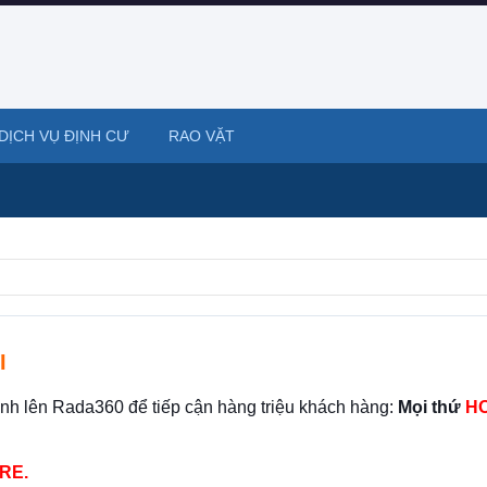
DỊCH VỤ ĐỊNH CƯ
RAO VẶT
I
ình lên Rada360 để tiếp cận hàng triệu khách hàng:
Mọi thứ
HO
RE.