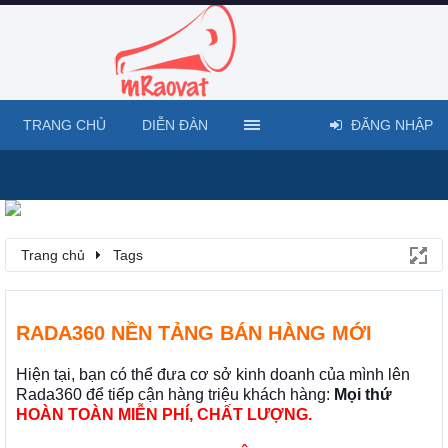
TRANG CHỦ
DIỄN ĐÀN
ĐĂNG NHẬP
Trang chủ
Tags
RADA360 NỀN TẢNG BÁN HÀNG MỚI
Hiện tại, bạn có thể đưa cơ sở kinh doanh của mình lên
Rada360 để tiếp cận hàng triệu khách hàng:
Mọi thứ
HOÀN TOÀN MIỄN PHÍ, CHẤT LƯỢNG.