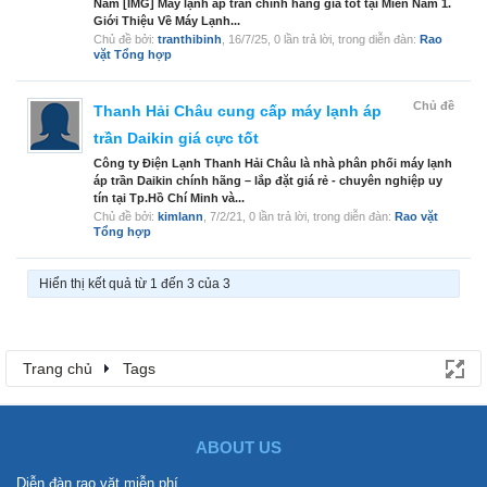
Nam [IMG] Máy lạnh áp trần chính hãng giá tốt tại Miền Nam 1.
Giới Thiệu Về Máy Lạnh...
Chủ đề bởi:
tranthibinh
,
16/7/25
, 0 lần trả lời, trong diễn đàn:
Rao
vặt Tổng hợp
Chủ đề
Thanh Hải Châu cung cấp máy lạnh áp
trần Daikin giá cực tốt
Công ty Điện Lạnh Thanh Hải Châu là nhà phân phối máy lạnh
áp trần Daikin chính hãng – lắp đặt giá rẻ - chuyên nghiệp uy
tín tại Tp.Hồ Chí Minh và...
Chủ đề bởi:
kimlann
,
7/2/21
, 0 lần trả lời, trong diễn đàn:
Rao vặt
Tổng hợp
Hiển thị kết quả từ 1 đến 3 của 3
Trang chủ
Tags
ABOUT US
Diễn đàn rao vặt miễn phí