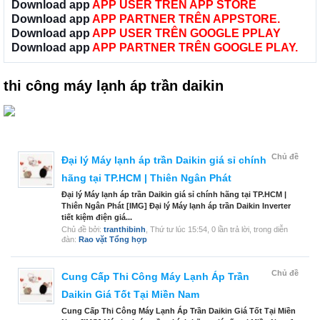
Download app
APP USER TRÊN APP STORE
Download app
APP PARTNER TRÊN APPSTORE.
Download app
APP USER TRÊN GOOGLE PPLAY
Download app
APP PARTNER TRÊN GOOGLE PLAY.
thi công máy lạnh áp trần daikin
Chủ đề
Đại lý Máy lạnh áp trần Daikin giá sỉ chính
hãng tại TP.HCM | Thiên Ngân Phát
Đại lý Máy lạnh áp trần Daikin giá sỉ chính hãng tại TP.HCM |
Thiên Ngân Phát [IMG] Đại lý Máy lạnh áp trần Daikin Inverter
tiết kiệm điện giá...
Chủ đề bởi:
tranthibinh
,
Thứ tư lúc 15:54
, 0 lần trả lời, trong diễn
đàn:
Rao vặt Tổng hợp
Chủ đề
Cung Cấp Thi Công Máy Lạnh Áp Trần
Daikin Giá Tốt Tại Miền Nam
Cung Cấp Thi Công Máy Lạnh Áp Trần Daikin Giá Tốt Tại Miền