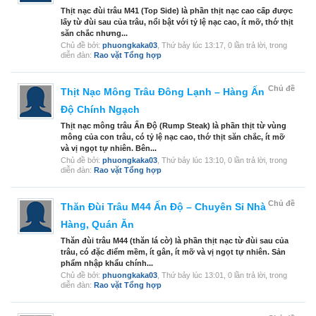
Thịt nạc đùi trâu M41 (Top Side) là phần thịt nạc cao cấp được
lấy từ đùi sau của trâu, nổi bật với tỷ lệ nạc cao, ít mỡ, thớ thịt
săn chắc nhưng...
Chủ đề bởi:
phuongkaka03
,
Thứ bảy lúc 13:17
, 0 lần trả lời, trong
diễn đàn:
Rao vặt Tổng hợp
Chủ đề
Thịt Nạc Mông Trâu Đông Lạnh – Hàng Ấn
Độ Chính Ngạch
Thịt nạc mông trâu Ấn Độ (Rump Steak) là phần thịt từ vùng
mông của con trâu, có tỷ lệ nạc cao, thớ thịt săn chắc, ít mỡ
và vị ngọt tự nhiên. Bên...
Chủ đề bởi:
phuongkaka03
,
Thứ bảy lúc 13:10
, 0 lần trả lời, trong
diễn đàn:
Rao vặt Tổng hợp
Chủ đề
Thăn Đùi Trâu M44 Ấn Độ – Chuyên Sỉ Nhà
Hàng, Quán Ăn
Thăn đùi trâu M44 (thăn lá cờ) là phần thịt nạc từ đùi sau của
trâu, có đặc điểm mềm, ít gân, ít mỡ và vị ngọt tự nhiên. Sản
phẩm nhập khẩu chính...
Chủ đề bởi:
phuongkaka03
,
Thứ bảy lúc 13:01
, 0 lần trả lời, trong
diễn đàn:
Rao vặt Tổng hợp