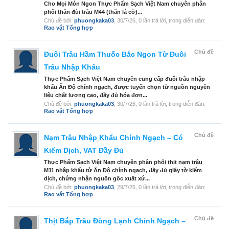
Cho Mọi Món Ngon Thực Phẩm Sạch Việt Nam chuyên phân
phối thăn đùi trâu M44 (thăn lá cờ)...
Chủ đề bởi:
phuongkaka03
,
30/7/26
, 0 lần trả lời, trong diễn đàn:
Rao vặt Tổng hợp
Chủ đề
Đuôi Trâu Hầm Thuốc Bắc Ngon Từ Đuôi
Trâu Nhập Khẩu
Thực Phẩm Sạch Việt Nam chuyên cung cấp đuôi trâu nhập
khẩu Ấn Độ chính ngạch, được tuyển chọn từ nguồn nguyên
liệu chất lượng cao, đầy đủ hóa đơn...
Chủ đề bởi:
phuongkaka03
,
30/7/26
, 0 lần trả lời, trong diễn đàn:
Rao vặt Tổng hợp
Chủ đề
Nạm Trâu Nhập Khẩu Chính Ngạch – Có
Kiểm Dịch, VAT Đầy Đủ
Thực Phẩm Sạch Việt Nam chuyên phân phối thịt nạm trâu
M11 nhập khẩu từ Ấn Độ chính ngạch, đầy đủ giấy tờ kiểm
dịch, chứng nhận nguồn gốc xuất xứ...
Chủ đề bởi:
phuongkaka03
,
29/7/26
, 0 lần trả lời, trong diễn đàn:
Rao vặt Tổng hợp
Chủ đề
Thịt Bắp Trâu Đông Lạnh Chính Ngạch –