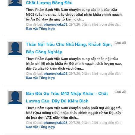
Chất Lượng Đồng Đều
Thực Phẩm Sạch Việt Nam chuyên cung cấp thịt bắp trâu
M60S (bắp hoa trâu, bắp chuột trâu) nhập khẩu chính ngạch
từ Ấn Độ, đầy đủ giấy tờ kiểm dịch...
Chủ đề bởi:
phuongkaka03
,
29/7/26
, 0 lần trả lời, trong diễn đàn:
Rao vặt Tổng hợp
Chủ đề
Thăn Nội Trâu Cho Nhà Hàng, Khách Sạn,
Bếp Công Nghiệp
Thực Phẩm Sạch Việt Nam chuyên cung cấp thăn nội trâu
(thăn phi lê) nhập khẩu Ấn Độ chính ngạch, chất lượng cao,
đầy đủ giấy tờ kiểm dịch và chứng...
Chủ đề bởi:
phuongkaka03
,
29/7/26
, 0 lần trả lời, trong diễn đàn:
Rao vặt Tổng hợp
Chủ đề
Bán Đùi Gọ Trâu M42 Nhập Khẩu – Chất
Lượng Cao, Đầy Đủ Kiểm Dịch
Thực Phẩm Sạch Việt Nam chuyên phân phối thịt đùi gọ trâu
M42 (Quả mông trâu) nhập khẩu chính ngạch từ Ấn Độ, đầy
đủ hóa đơn VAT, giấy kiểm dịch...
Chủ đề bởi:
phuongkaka03
,
29/7/26
, 0 lần trả lời, trong diễn đàn:
Rao vặt Tổng hợp