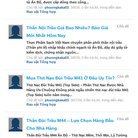
từ Ấn Độ, được cấp đông theo công...
Chủ đề bởi:
phuongkaka03
,
3/8/26
, 0 lần trả lời, trong diễn đàn:
Rao vặt Tổng hợp
Chủ đề
Thăn Nội Trâu Giá Bao Nhiêu? Báo Giá
Mới Nhất Hôm Nay
Thực Phẩm Sạch Việt Nam chuyên phân phối thăn nội trâu
(Thăn phi lê) nhập khẩu chính ngạch từ Ấn Độ, đầy đủ giấy tờ
kiểm dịch, chứng nhận nguồn...
Chủ đề bởi:
phuongkaka03
,
3/8/26
, 0 lần trả lời, trong diễn đàn:
Rao vặt Tổng hợp
Chủ đề
Mua Thịt Nạc Đùi Trâu M41 Ở Đâu Uy Tín?
Thịt Nạc Đùi Trâu M41 (Top Side) – Phần Thịt Nạc Được Nhà
Hàng Ưa Chuộng Không phải ngẫu nhiên thịt nạc đùi trâu M41
(Top Side) luôn nằm trong...
Chủ đề bởi:
phuongkaka03
,
30/7/26
, 0 lần trả lời, trong diễn đàn:
Rao vặt Tổng hợp
Chủ đề
Thăn Đùi Trâu M44 – Lựa Chọn Hàng Đầu
Cho Nhà Hàng
Thăn Đùi Trâu M44 Ấn Độ – Thịt Nạc Mềm, Thớ Mịn, Lý Tưởng