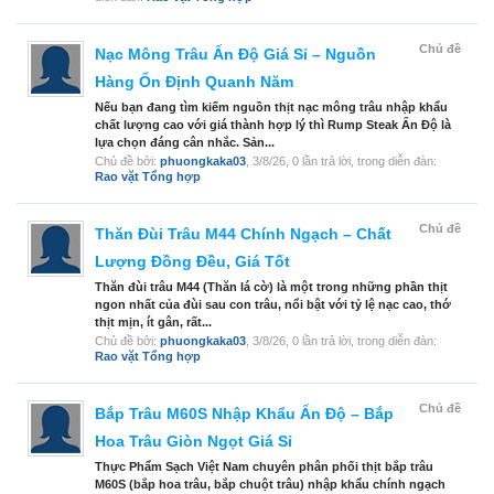
Chủ đề
Nạc Mông Trâu Ấn Độ Giá Sỉ – Nguồn
Hàng Ổn Định Quanh Năm
Nếu bạn đang tìm kiếm nguồn thịt nạc mông trâu nhập khẩu
chất lượng cao với giá thành hợp lý thì Rump Steak Ấn Độ là
lựa chọn đáng cân nhắc. Sản...
Chủ đề bởi:
phuongkaka03
,
3/8/26
, 0 lần trả lời, trong diễn đàn:
Rao vặt Tổng hợp
Chủ đề
Thăn Đùi Trâu M44 Chính Ngạch – Chất
Lượng Đồng Đều, Giá Tốt
Thăn đùi trâu M44 (Thăn lá cờ) là một trong những phần thịt
ngon nhất của đùi sau con trâu, nổi bật với tỷ lệ nạc cao, thớ
thịt mịn, ít gân, rất...
Chủ đề bởi:
phuongkaka03
,
3/8/26
, 0 lần trả lời, trong diễn đàn:
Rao vặt Tổng hợp
Chủ đề
Bắp Trâu M60S Nhập Khẩu Ấn Độ – Bắp
Hoa Trâu Giòn Ngọt Giá Sỉ
Thực Phẩm Sạch Việt Nam chuyên phân phối thịt bắp trâu
M60S (bắp hoa trâu, bắp chuột trâu) nhập khẩu chính ngạch