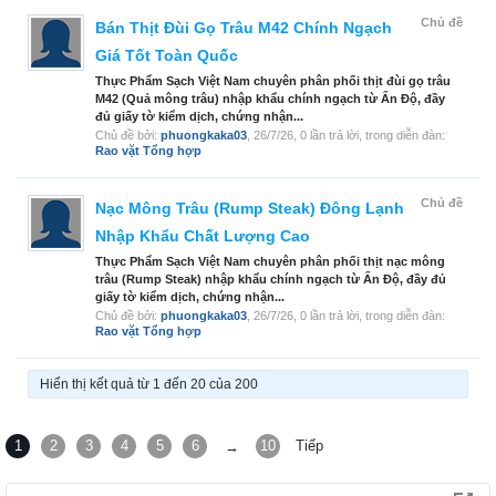
Chủ đề
Bán Thịt Đùi Gọ Trâu M42 Chính Ngạch
Giá Tốt Toàn Quốc
Thực Phẩm Sạch Việt Nam chuyên phân phối thịt đùi gọ trâu
M42 (Quả mông trâu) nhập khẩu chính ngạch từ Ấn Độ, đầy
đủ giấy tờ kiểm dịch, chứng nhận...
Chủ đề bởi:
phuongkaka03
,
26/7/26
, 0 lần trả lời, trong diễn đàn:
Rao vặt Tổng hợp
Chủ đề
Nạc Mông Trâu (Rump Steak) Đông Lạnh
Nhập Khẩu Chất Lượng Cao
Thực Phẩm Sạch Việt Nam chuyên phân phối thịt nạc mông
trâu (Rump Steak) nhập khẩu chính ngạch từ Ấn Độ, đầy đủ
giấy tờ kiểm dịch, chứng nhận...
Chủ đề bởi:
phuongkaka03
,
26/7/26
, 0 lần trả lời, trong diễn đàn:
Rao vặt Tổng hợp
Hiển thị kết quả từ 1 đến 20 của 200
1
2
3
4
5
6
10
Tiếp
→