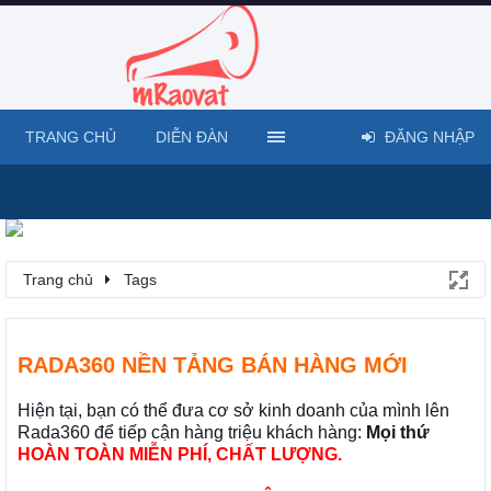
TRANG CHỦ
DIỄN ĐÀN
ĐĂNG NHẬP
Trang chủ
Tags
RADA360 NỀN TẢNG BÁN HÀNG MỚI
Hiện tại, bạn có thể đưa cơ sở kinh doanh của mình lên
Rada360 để tiếp cận hàng triệu khách hàng:
Mọi thứ
HOÀN TOÀN MIỄN PHÍ, CHẤT LƯỢNG.