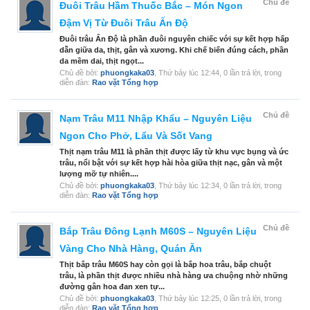
Chủ đề
Đuôi Trâu Hầm Thuốc Bắc – Món Ngon
Đậm Vị Từ Đuôi Trâu Ấn Độ
Đuôi trâu Ấn Độ là phần đuôi nguyên chiếc với sự kết hợp hấp
dẫn giữa da, thịt, gân và xương. Khi chế biến đúng cách, phần
da mềm dai, thịt ngọt...
Chủ đề bởi:
phuongkaka03
,
Thứ bảy lúc 12:44
, 0 lần trả lời, trong
diễn đàn:
Rao vặt Tổng hợp
Chủ đề
Nạm Trâu M11 Nhập Khẩu – Nguyên Liệu
Ngon Cho Phở, Lẩu Và Sốt Vang
Thịt nạm trâu M11 là phần thịt được lấy từ khu vực bụng và ức
trâu, nổi bật với sự kết hợp hài hòa giữa thịt nạc, gân và một
lượng mỡ tự nhiên....
Chủ đề bởi:
phuongkaka03
,
Thứ bảy lúc 12:34
, 0 lần trả lời, trong
diễn đàn:
Rao vặt Tổng hợp
Chủ đề
Bắp Trâu Đông Lạnh M60S – Nguyên Liệu
Vàng Cho Nhà Hàng, Quán Ăn
Thịt bắp trâu M60S hay còn gọi là bắp hoa trâu, bắp chuột
trâu, là phần thịt được nhiều nhà hàng ưa chuộng nhờ những
đường gân hoa đan xen tự...
Chủ đề bởi:
phuongkaka03
,
Thứ bảy lúc 12:25
, 0 lần trả lời, trong
diễn đàn:
Rao vặt Tổng hợp