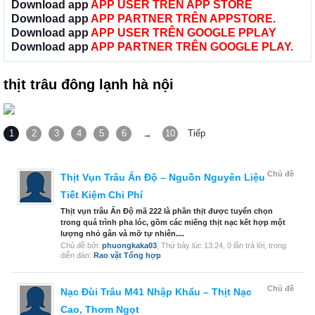
Download app
APP USER TRÊN APP STORE
Download app
APP PARTNER TRÊN APPSTORE.
Download app
APP USER TRÊN GOOGLE PPLAY
Download app
APP PARTNER TRÊN GOOGLE PLAY.
thịt trâu đông lạnh hà nội
1
2
3
4
5
6
10
Tiếp
→
Chủ đề
Thịt Vụn Trâu Ấn Độ – Nguồn Nguyên Liệu
Tiết Kiệm Chi Phí
Thịt vụn trâu Ấn Độ mã 222 là phần thịt được tuyển chọn
trong quá trình pha lóc, gồm các miếng thịt nạc kết hợp một
lượng nhỏ gân và mỡ tự nhiên....
Chủ đề bởi:
phuongkaka03
,
Thứ bảy lúc 13:24
, 0 lần trả lời, trong
diễn đàn:
Rao vặt Tổng hợp
Chủ đề
Nạc Đùi Trâu M41 Nhập Khẩu – Thịt Nạc
Cao, Thơm Ngọt