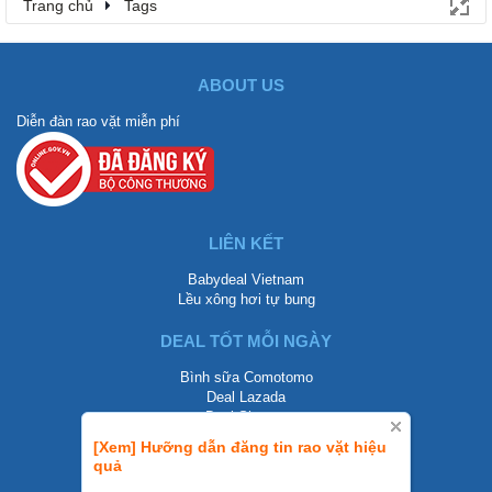
Trang chủ
Tags
ABOUT US
Diễn đàn rao vặt miễn phí
LIÊN KẾT
Babydeal Vietnam
Lều xông hơi tự bung
DEAL TỐT MỖI NGÀY
Bình sữa Comotomo
Deal Lazada
Deal Shopee
[Xem] Hưỡng dẫn đăng tin rao vặt hiệu
LIÊN HỆ
quả