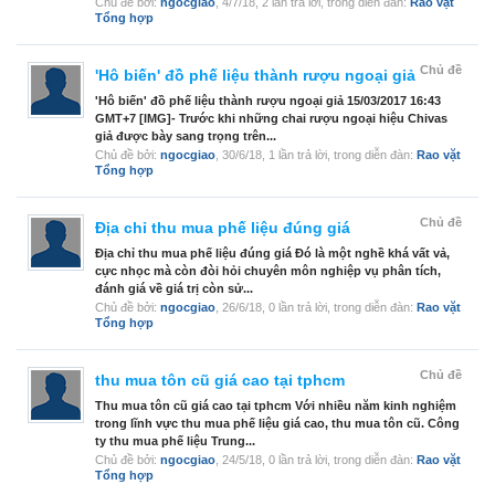
Chủ đề bởi:
ngocgiao
,
4/7/18
, 2 lần trả lời, trong diễn đàn:
Rao vặt
Tổng hợp
Chủ đề
'Hô biến' đồ phế liệu thành rượu ngoại giả
'Hô biến' đồ phế liệu thành rượu ngoại giả 15/03/2017 16:43
GMT+7 [IMG]- Trước khi những chai rượu ngoại hiệu Chivas
giả được bày sang trọng trên...
Chủ đề bởi:
ngocgiao
,
30/6/18
, 1 lần trả lời, trong diễn đàn:
Rao vặt
Tổng hợp
Chủ đề
Địa chỉ thu mua phế liệu đúng giá
Địa chỉ thu mua phế liệu đúng giá Đó là một nghề khá vất vả,
cực nhọc mà còn đòi hỏi chuyên môn nghiệp vụ phân tích,
đánh giá về giá trị còn sử...
Chủ đề bởi:
ngocgiao
,
26/6/18
, 0 lần trả lời, trong diễn đàn:
Rao vặt
Tổng hợp
Chủ đề
thu mua tôn cũ giá cao tại tphcm
Thu mua tôn cũ giá cao tại tphcm Với nhiều năm kinh nghiệm
trong lĩnh vực thu mua phế liệu giá cao, thu mua tôn cũ. Công
ty thu mua phế liệu Trung...
Chủ đề bởi:
ngocgiao
,
24/5/18
, 0 lần trả lời, trong diễn đàn:
Rao vặt
Tổng hợp