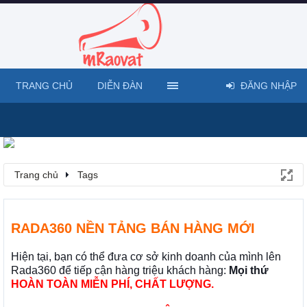
TRANG CHỦ
DIỄN ĐÀN
ĐĂNG NHẬP
Trang chủ
Tags
RADA360 NỀN TẢNG BÁN HÀNG MỚI
Hiện tại, bạn có thể đưa cơ sở kinh doanh của mình lên
Rada360 để tiếp cận hàng triệu khách hàng:
Mọi thứ
HOÀN TOÀN MIỄN PHÍ, CHẤT LƯỢNG.