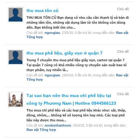
Chủ đề
thu mua tôn cũ
THU MUA TÔN CŨ Bạn đang có nhu cầu cần thanh lý và bán đi
những tấm tôn, những vật dụng làm từ tôn không còn dùng
đến. Bạn không biết tìm cho...
Chủ đề bởi:
ngocgiao
,
23/5/18
, 0 lần trả lời, trong diễn đàn:
Rao vặt
Tổng hợp
Chủ đề
thu mua phế liệu, giấy vụn ở quận 7
Trung Ý chuyên thu mua phế liệu giấy vụn, carton tại quận 7
Tại quận 7 cũng có khá nhiều công ty chuyên sản xuất bao bì
thực phẩm, tuy nhiên là...
Chủ đề bởi:
ngocgiao
,
19/5/18
, 0 lần trả lời, trong diễn đàn:
Rao vặt
Tổng hợp
Chủ đề
Tại sao bạn nên thu mua chì phế liệu tại
công ty Phương Nam | Hotline 0944566123
Thu mua chì phế liệu và các loại phế liệu khác như: sắt, thép,
đồng, nhôm,... không kể số lượng lớn hay nhỏ. Các loại phế
liệu này được thu mua...
Chủ đề bởi:
nonbothanhson
,
25/4/18
, 0 lần trả lời, trong diễn đàn:
Rao vặt Tổng hợp