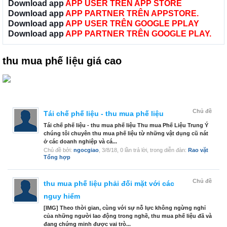
Download app
APP USER TRÊN APP STORE
Download app
APP PARTNER TRÊN APPSTORE.
Download app
APP USER TRÊN GOOGLE PPLAY
Download app
APP PARTNER TRÊN GOOGLE PLAY.
thu mua phế liệu giá cao
Chủ đề
Tái chế phế liệu - thu mua phế liệu
Tái chế phế liệu - thu mua phế liệu Thu mua Phế Liệu Trung Ý
chúng tôi chuyên thu mua phế liệu từ những vật dụng cũ nát
ở các doanh nghiệp và cá...
Chủ đề bởi:
ngocgiao
,
3/8/18
, 0 lần trả lời, trong diễn đàn:
Rao vặt
Tổng hợp
Chủ đề
thu mua phế liệu phải đối mặt với các
nguy hiểm
[IMG] Theo thời gian, cùng với sự nỗ lực không ngừng nghỉ
của những người lao động trong nghề, thu mua phế liệu đã và
đang chứng minh được vai trò...