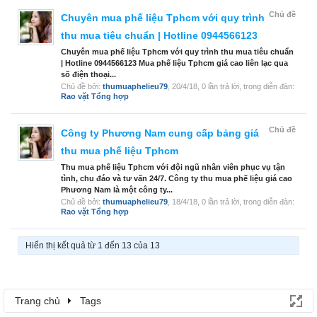
Chủ đề
Chuyên mua phế liệu Tphcm với quy trình
thu mua tiêu chuẩn | Hotline 0944566123
Chuyên mua phế liệu Tphcm với quy trình thu mua tiêu chuẩn
| Hotline 0944566123 Mua phế liệu Tphcm giá cao liên lạc qua
số điện thoại...
Chủ đề bởi:
thumuaphelieu79
,
20/4/18
, 0 lần trả lời, trong diễn đàn:
Rao vặt Tổng hợp
Chủ đề
Công ty Phương Nam cung cấp bảng giá
thu mua phế liệu Tphcm
Thu mua phế liệu Tphcm với đội ngũ nhân viên phục vụ tận
tình, chu đáo và tư vấn 24/7. Công ty thu mua phế liệu giá cao
Phương Nam là một công ty...
Chủ đề bởi:
thumuaphelieu79
,
18/4/18
, 0 lần trả lời, trong diễn đàn:
Rao vặt Tổng hợp
Hiển thị kết quả từ 1 đến 13 của 13
Trang chủ
Tags