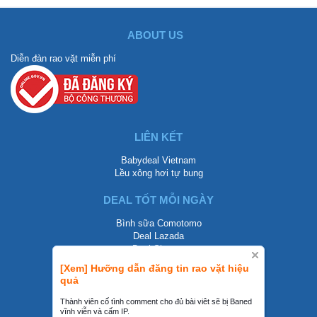
ABOUT US
Diễn đàn rao vặt miễn phí
LIÊN KẾT
Babydeal Vietnam
Lều xông hơi tự bung
DEAL TỐT MỖI NGÀY
Bình sữa Comotomo
Deal Lazada
Deal Shopee
[Xem] Hưỡng dẫn đăng tin rao vặt hiệu
LIÊN HỆ
quả
0858002468
Thành viên cố tình comment cho đủ bài viêt sẽ bị Baned
vĩnh viễn và cấm IP.
contact@mraovat.vn