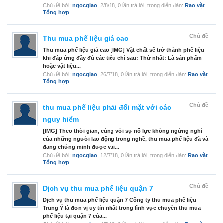
Chủ đề bởi:
ngocgiao
,
2/8/18
, 0 lần trả lời, trong diễn đàn:
Rao vặt
Tổng hợp
Chủ đề
Thu mua phế liệu giá cao
Thu mua phế liệu giá cao [IMG] Vật chất sẽ trở thành phế liệu
khi đáp ứng đầy đủ các tiêu chí sau: Thứ nhất: Là sản phẩm
hoặc vật liệu...
Chủ đề bởi:
ngocgiao
,
26/7/18
, 0 lần trả lời, trong diễn đàn:
Rao vặt
Tổng hợp
Chủ đề
thu mua phế liệu phải đối mặt với các
nguy hiểm
[IMG] Theo thời gian, cùng với sự nỗ lực không ngừng nghỉ
của những người lao động trong nghề, thu mua phế liệu đã và
đang chứng minh được vai...
Chủ đề bởi:
ngocgiao
,
12/7/18
, 0 lần trả lời, trong diễn đàn:
Rao vặt
Tổng hợp
Chủ đề
Dịch vụ thu mua phế liệu quận 7
Dịch vụ thu mua phế liệu quận 7 Công ty thu mua phế liệu
Trung Ý là đơn vị uy tín nhất trong lĩnh vực chuyên thu mua
phế liệu tại quận 7 của...