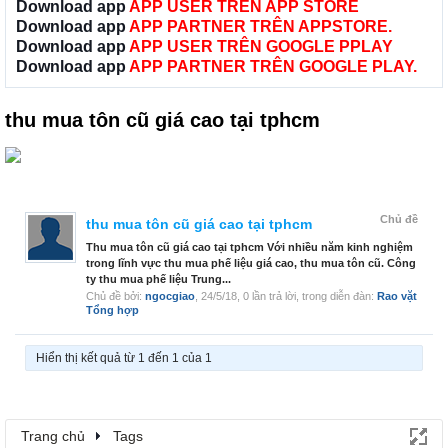
Download app
APP USER TRÊN APP STORE
Download app
APP PARTNER TRÊN APPSTORE.
Download app
APP USER TRÊN GOOGLE PPLAY
Download app
APP PARTNER TRÊN GOOGLE PLAY.
thu mua tôn cũ giá cao tại tphcm
Chủ đề
thu mua tôn cũ giá cao tại tphcm
Thu mua tôn cũ giá cao tại tphcm Với nhiều năm kinh nghiệm
trong lĩnh vực thu mua phế liệu giá cao, thu mua tôn cũ. Công
ty thu mua phế liệu Trung...
Chủ đề bởi:
ngocgiao
,
24/5/18
, 0 lần trả lời, trong diễn đàn:
Rao vặt
Tổng hợp
Hiển thị kết quả từ 1 đến 1 của 1
Trang chủ
Tags