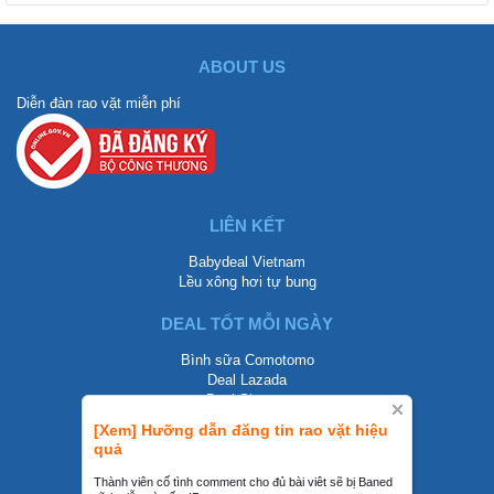
ABOUT US
Diễn đàn rao vặt miễn phí
LIÊN KẾT
Babydeal Vietnam
Lều xông hơi tự bung
DEAL TỐT MỖI NGÀY
Bình sữa Comotomo
Deal Lazada
Deal Shopee
[Xem] Hưỡng dẫn đăng tin rao vặt hiệu
LIÊN HỆ
quả
0858002468
Thành viên cố tình comment cho đủ bài viêt sẽ bị Baned