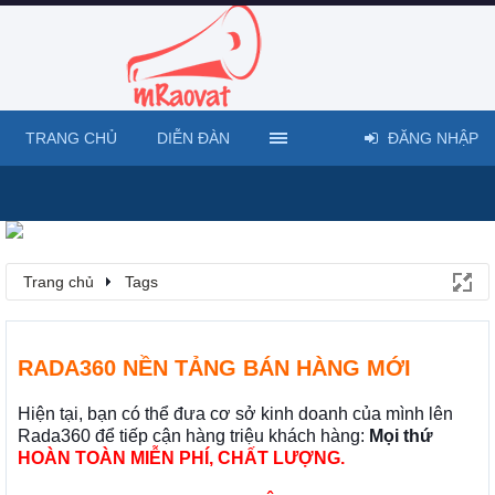
TRANG CHỦ
DIỄN ĐÀN
ĐĂNG NHẬP
Trang chủ
Tags
RADA360 NỀN TẢNG BÁN HÀNG MỚI
Hiện tại, bạn có thể đưa cơ sở kinh doanh của mình lên
Rada360 để tiếp cận hàng triệu khách hàng:
Mọi thứ
HOÀN TOÀN MIỄN PHÍ, CHẤT LƯỢNG.