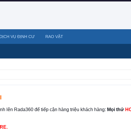
DỊCH VỤ ĐỊNH CƯ
RAO VẶT
I
ình lên Rada360 để tiếp cận hàng triệu khách hàng:
Mọi thứ
HO
RE.