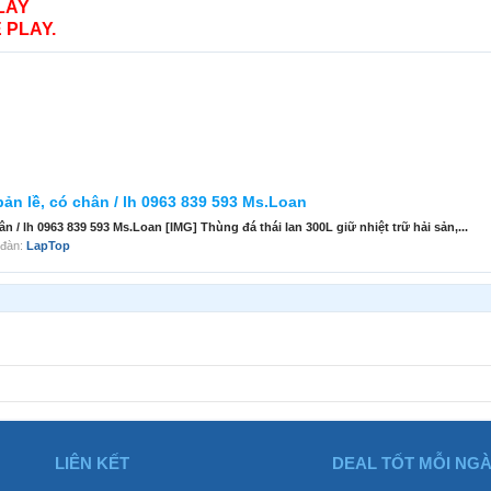
LAY
 PLAY.
 bản lề, có chân / lh 0963 839 593 Ms.Loan
ó chân / lh 0963 839 593 Ms.Loan [IMG] Thùng đá thái lan 300L giữ nhiệt trữ hải sản,...
n đàn:
LapTop
LIÊN KẾT
DEAL TỐT MỖI NG