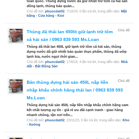
toàn quốc. Thùng đựng nước đá giữ nhiệt trữ tôm cá hải sản
đông lạnh, thùng bảo quản...
Chủ đề bởi:
phuocdat02
,
7/10/24
, 0 lần trả lời, trong diễn đàn:
Mặt
bằng - Cửa hàng - Kiot
Chủ đề
Thùng đá thái lan 450lit giữ lạnh trữ tôm
cá hải sản / 0963 839 593 Ms.Loan
Thùng đá thái lan 450L giữ lạnh trữ tôm cá hải sản, thùng
đựng nước đá giữ nhiệt bảo quản thực phẩm, thùng đá ướp
lạnh bia, nước ngọt thời gian...
Chủ đề bởi:
phuocdat02
,
17/6/24
, 4 lần trả lời, trong diễn đàn:
Nhà
đất - Bất Động Sản
Chủ đề
Bán thùng đựng hải sản 450L nắp liền
nhập khẩu chính hãng thái lan / 0963 839 593
Ms.Loan
Thùng đựng hải sản 450L nắp liền nhập khẩu chính hãng cam
kết chất lượng uy tín - giá rẻ ưu đãi cạnh tranh - giao hàng
nhanh chóng, tận nơi trên...
Chủ đề bởi:
phuocdat02
,
23/11/23
, 0 lần trả lời, trong diễn đàn:
Kho
- Xưởng