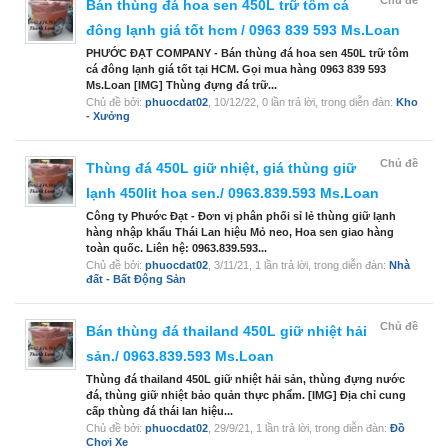
Chủ đề
Bán thùng đá hoa sen 450L trữ tôm cá
đông lạnh giá tốt hcm / 0963 839 593 Ms.Loan
PHƯỚC ĐẠT COMPANY - Bán thùng đá hoa sen 450L trữ tôm
cá đông lạnh giá tốt tại HCM. Gọi mua hàng 0963 839 593
Ms.Loan [IMG] Thùng đựng đá trữ...
Chủ đề bởi:
phuocdat02
,
10/12/22
, 0 lần trả lời, trong diễn đàn:
Kho
- Xưởng
Chủ đề
Thùng đá 450L giữ nhiệt, giá thùng giữ
lạnh 450lit hoa sen./ 0963.839.593 Ms.Loan
Công ty Phước Đạt - Đơn vị phân phối sỉ lẻ thùng giữ lạnh
hàng nhập khẩu Thái Lan hiệu Mỏ neo, Hoa sen giao hàng
toàn quốc. Liên hệ: 0963.839.593...
Chủ đề bởi:
phuocdat02
,
3/11/21
, 1 lần trả lời, trong diễn đàn:
Nhà
đất - Bất Động Sản
Chủ đề
Bán thùng đá thailand 450L giữ nhiệt hải
sản./ 0963.839.593 Ms.Loan
Thùng đá thailand 450L giữ nhiệt hải sản, thùng đựng nước
đá, thùng giữ nhiệt bảo quản thực phẩm. [IMG] Địa chỉ cung
cấp thùng đá thái lan hiệu...
Chủ đề bởi:
phuocdat02
,
29/9/21
, 1 lần trả lời, trong diễn đàn:
Đồ
Chơi Xe