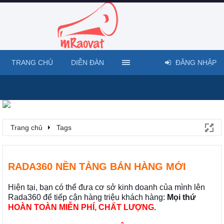
TRANG CHỦ
DIỄN ĐÀN
ĐĂNG NHẬP
Trang chủ
Tags
RADA360 NỀN TẢNG BÁN HÀNG MỚI
Hiện tại, bạn có thể đưa cơ sở kinh doanh của mình lên
Rada360 để tiếp cận hàng triệu khách hàng:
Mọi thứ
HOÀN TOÀN MIỄN PHÍ, CHẤT LƯỢNG.