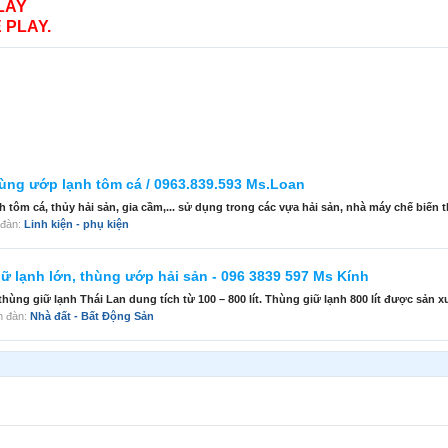
LAY
 PLAY.
thùng ướp lạnh tôm cá / 0963.839.593 Ms.Loan
h tôm cá, thủy hải sản, gia cầm,... sử dụng trong các vựa hải sản, nhà máy chế biến t
n đàn:
Linh kiện - phụ kiện
iữ lạnh lớn, thùng ướp hải sản - 096 3839 597 Ms Kính
g giữ lạnh Thái Lan dung tích từ 100 – 800 lít. Thùng giữ lạnh 800 lít được sản xuấ
ễn đàn:
Nhà đất - Bất Động Sản