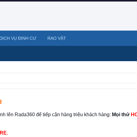
DỊCH VỤ ĐỊNH CƯ
RAO VẶT
I
ình lên Rada360 để tiếp cận hàng triệu khách hàng:
Mọi thứ
HO
RE.