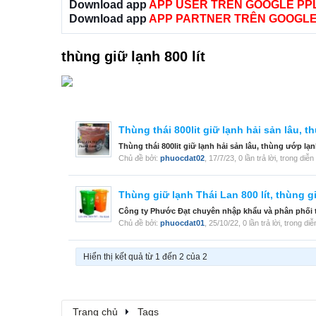
Download app
APP USER TRÊN GOOGLE PP
Download app
APP PARTNER TRÊN GOOGLE
thùng giữ lạnh 800 lít
Thùng thái 800lit giữ lạnh hải sản lâu, 
Thùng thái 800lit giữ lạnh hải sản lâu, thùng ướp lạn
Chủ đề bởi:
phuocdat02
,
17/7/23
, 0 lần trả lời, trong diễ
Thùng giữ lạnh Thái Lan 800 lít, thùng g
Công ty Phước Đạt chuyên nhập khẩu và phân phối thùn
Chủ đề bởi:
phuocdat01
,
25/10/22
, 0 lần trả lời, trong di
Hiển thị kết quả từ 1 đến 2 của 2
Trang chủ
Tags