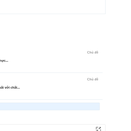
Chủ đề
hực...
Chủ đề
t với chất...