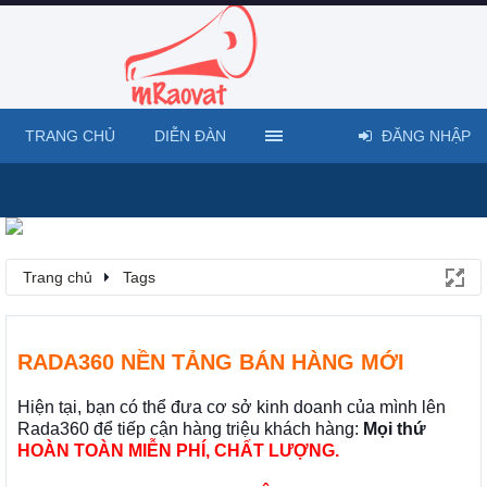
TRANG CHỦ
DIỄN ĐÀN
ĐĂNG NHẬP
Trang chủ
Tags
RADA360 NỀN TẢNG BÁN HÀNG MỚI
Hiện tại, bạn có thể đưa cơ sở kinh doanh của mình lên
Rada360 để tiếp cận hàng triệu khách hàng:
Mọi thứ
HOÀN TOÀN MIỄN PHÍ, CHẤT LƯỢNG.