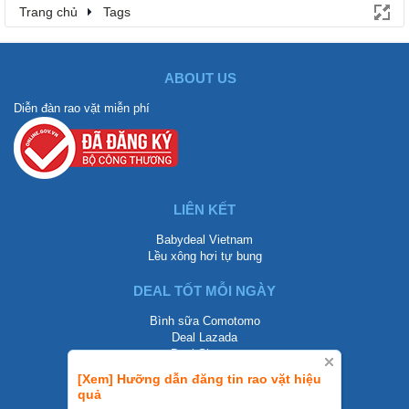
Trang chủ
Tags
ABOUT US
Diễn đàn rao vặt miễn phí
LIÊN KẾT
Babydeal Vietnam
Lều xông hơi tự bung
DEAL TỐT MỖI NGÀY
Bình sữa Comotomo
Deal Lazada
Deal Shopee
[Xem] Hưỡng dẫn đăng tin rao vặt hiệu
LIÊN HỆ
quả