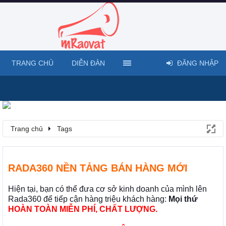
TRANG CHỦ
DIỄN ĐÀN
ĐĂNG NHẬP
Trang chủ
Tags
RADA360 NỀN TẢNG BÁN HÀNG MỚI
Hiện tại, bạn có thể đưa cơ sở kinh doanh của mình lên
Rada360 để tiếp cận hàng triệu khách hàng:
Mọi thứ
HOÀN TOÀN MIỄN PHÍ, CHẤT LƯỢNG.