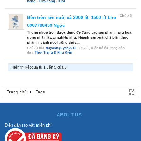
bằng - Cửa hàng - Kiot
Chủ đề
Bồn tròn lớn nuôi cá 2000 lít, 1500 lít Lhe
0967788450 Ngọc
Thùng nhựa tròn được dùng để đựng các sản phẩm hàng hóa
trong nhà máy, xí nghiệp như: Ngành sản xuất chế biến thực
phẩm, ngành nuôi trồng thủy,...
Chủ đề bởi:
duyennguyen2011
,
30/6/21
, 0 lần trả lời, trong diễn
đàn:
Thời Trang & Phụ Kiện
Hiển thị kết quả từ 1 đến 5 của 5
Trang chủ
Tags
ABOUT US
Diễn đàn rao vặt miễn phí