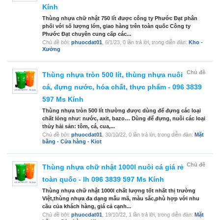
Kính
Thùng nhựa chữ nhật 750 lít được công ty Phước Đạt phân
phối với số lượng lớn, giao hàng trên toàn quốc Công ty
Phước Đạt chuyên cung cấp các...
Chủ đề bởi:
phuocdat01
,
6/1/23
, 0 lần trả lời, trong diễn đàn:
Kho -
Xưởng
Chủ đề
Thùng nhựa tròn 500 lít, thùng nhựa nuôi
cá, đựng nước, hóa chất, thực phẩm - 096 3839
597 Ms Kính
Thùng nhựa tròn 500 lít thường được dùng để đựng các loại
chất lỏng như: nước, axit, bazo… Dùng để đựng, nuôi các loại
thủy hải sản: tôm, cá, cua,...
Chủ đề bởi:
phuocdat01
,
30/10/22
, 0 lần trả lời, trong diễn đàn:
Mặt
bằng - Cửa hàng - Kiot
Chủ đề
Thùng nhựa chữ nhật 1000l nuôi cá giá rẻ
toàn quốc - lh 096 3839 597 Ms Kính
Thùng nhựa chữ nhật 1000l chất lượng tốt nhất thị trường
Việt,thùng nhựa đa dạng mẫu mã, màu sắc,phù hợp với nhu
cầu của khách hàng, giá cả cạnh...
Chủ đề bởi:
phuocdat01
,
19/10/22
, 1 lần trả lời, trong diễn đàn:
Mặt