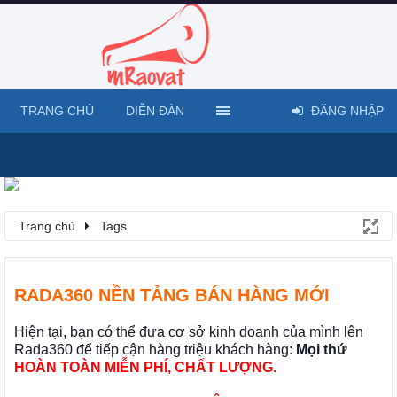
TRANG CHỦ
DIỄN ĐÀN
ĐĂNG NHẬP
Trang chủ
Tags
RADA360 NỀN TẢNG BÁN HÀNG MỚI
Hiện tại, bạn có thể đưa cơ sở kinh doanh của mình lên
Rada360 để tiếp cận hàng triệu khách hàng:
Mọi thứ
HOÀN TOÀN MIỄN PHÍ, CHẤT LƯỢNG.