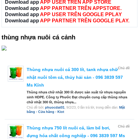
Download app
APP USER TRÊN APP STORE
Download app
APP PARTNER TRÊN APPSTORE.
Download app
APP USER TRÊN GOOGLE PPLAY
Download app
APP PARTNER TRÊN GOOGLE PLAY.
thùng nhựa nuôi cá cảnh
Chủ đề
Thùng nhựa nuôi cá 300 lít, tank nhựa chữ
nhật nuôi tôm cá, thủy hải sản - 096 3839 597
Ms Kính
Thùng nhựa chữ nhật 300 lít được sản xuất từ nhựa nguyên
sinh HDPE. Công ty Phước Đạt chuyên cung cấp thùng nhựa
chữ nhật 300 lít, thùng nhựa...
Chủ đề bởi:
phuocdat01
,
9/2/23
, 0 lần trả lời, trong diễn đàn:
Mặt
bằng - Cửa hàng - Kiot
Chủ đề
Thùng nhựa 750 lít nuôi cá, làm bể bơi,
đựng hóa chất công nghiệp - 096 3839 597 Ms