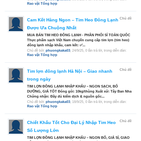
Rao vặt Tổng hợp
Chủ đề
Cam Kết Hàng Ngon – Tim Heo Đông Lạnh
Được Ưa Chuộng Nhất
MUA BÁN TIM HEO ĐÔNG LẠNH - PHÂN PHỐI SỈ TOÀN QUỐC
Thực phẩm sạch Việt Nam chuyên cung cấp tim lợn (tim heo)
đông lạnh nhập khẩu, cam kết: ✅...
Chủ đề bởi:
phuongkaka03
,
24/9/25
, 0 lần trả lời, trong diễn đàn:
Rao vặt Tổng hợp
Chủ đề
Tim lợn đông lạnh Hà Nội – Giao nhanh
trong ngày
TIM LỢN ĐÔNG LẠNH NHẬP KHẨU – NGON SẠCH, BỔ
DƯỠNG, GIÁ TỐT Đóng gói: 10kg/thùng Xuất xứ: Tây Ban Nha
Chứng nhận: Đầy đủ kiểm dịch & nguồn gốc...
Chủ đề bởi:
phuongkaka03
,
18/9/25
, 0 lần trả lời, trong diễn đàn:
Rao vặt Tổng hợp
Chủ đề
Chiết Khấu Tốt Cho Đại Lý Nhập Tim Heo
Số Lượng Lớn
TIM LỢN ĐÔNG LẠNH NHẬP KHẨU – NGON BỔ, GIÁ SỈ, GIAO