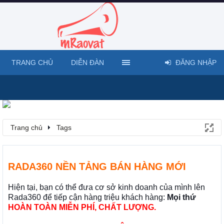
TRANG CHỦ
DIỄN ĐÀN
ĐĂNG NHẬP
Trang chủ
Tags
RADA360 NỀN TẢNG BÁN HÀNG MỚI
Hiện tại, bạn có thể đưa cơ sở kinh doanh của mình lên
Rada360 để tiếp cận hàng triệu khách hàng:
Mọi thứ
HOÀN TOÀN MIỄN PHÍ, CHẤT LƯỢNG.