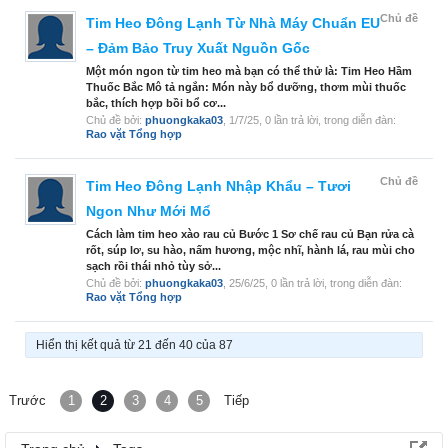
Chủ đề
Tim Heo Đông Lạnh Từ Nhà Máy Chuẩn EU
– Đảm Bảo Truy Xuất Nguồn Gốc
Một món ngon từ tim heo mà bạn có thể thử là: Tim Heo Hầm
Thuốc Bắc Mô tả ngắn: Món này bổ dưỡng, thơm mùi thuốc
bắc, thích hợp bồi bổ cơ...
Chủ đề bởi:
phuongkaka03
,
1/7/25
, 0 lần trả lời, trong diễn đàn:
Rao vặt Tổng hợp
Chủ đề
Tim Heo Đông Lạnh Nhập Khẩu – Tươi
Ngon Như Mới Mổ
Cách làm tim heo xào rau củ Bước 1 Sơ chế rau củ Bạn rửa cà
rốt, súp lơ, su hào, nấm hương, mộc nhĩ, hành lá, rau mùi cho
sạch rồi thái nhỏ tùy sở...
Chủ đề bởi:
phuongkaka03
,
25/6/25
, 0 lần trả lời, trong diễn đàn:
Rao vặt Tổng hợp
Hiển thị kết quả từ 21 đến 40 của 87
Trước
1
2
3
4
5
Tiếp