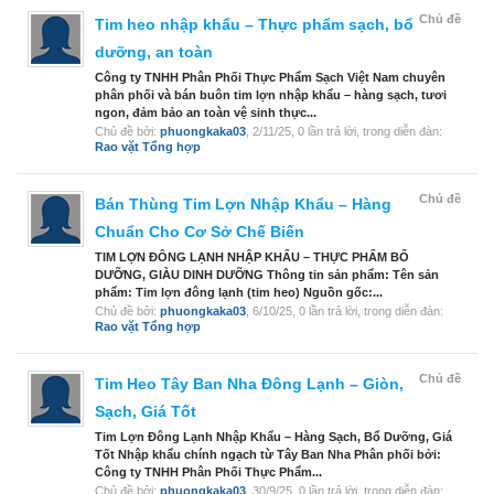
Chủ đề
Tim heo nhập khẩu – Thực phẩm sạch, bổ
dưỡng, an toàn
Công ty TNHH Phân Phối Thực Phẩm Sạch Việt Nam chuyên
phân phối và bán buôn tim lợn nhập khẩu – hàng sạch, tươi
ngon, đảm bảo an toàn vệ sinh thực...
Chủ đề bởi:
phuongkaka03
,
2/11/25
, 0 lần trả lời, trong diễn đàn:
Rao vặt Tổng hợp
Chủ đề
Bán Thùng Tim Lợn Nhập Khẩu – Hàng
Chuẩn Cho Cơ Sở Chế Biến
TIM LỢN ĐÔNG LẠNH NHẬP KHẨU – THỰC PHẨM BỔ
DƯỠNG, GIÀU DINH DƯỠNG Thông tin sản phẩm: Tên sản
phẩm: Tim lợn đông lạnh (tim heo) Nguồn gốc:...
Chủ đề bởi:
phuongkaka03
,
6/10/25
, 0 lần trả lời, trong diễn đàn:
Rao vặt Tổng hợp
Chủ đề
Tim Heo Tây Ban Nha Đông Lạnh – Giòn,
Sạch, Giá Tốt
Tim Lợn Đông Lạnh Nhập Khẩu – Hàng Sạch, Bổ Dưỡng, Giá
Tốt Nhập khẩu chính ngạch từ Tây Ban Nha Phân phối bởi:
Công ty TNHH Phân Phối Thực Phẩm...
Chủ đề bởi:
phuongkaka03
,
30/9/25
, 0 lần trả lời, trong diễn đàn: