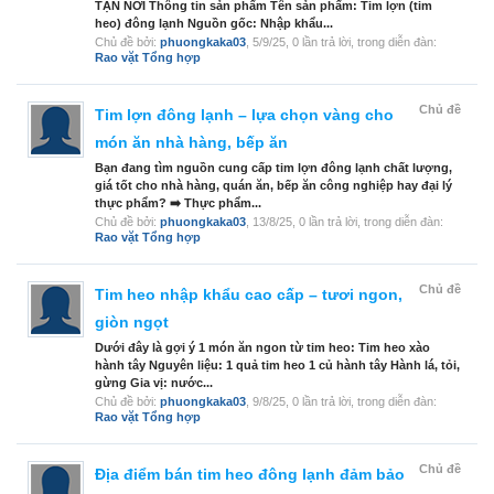
TẬN NƠI Thông tin sản phẩm Tên sản phẩm: Tim lợn (tim
heo) đông lạnh Nguồn gốc: Nhập khẩu...
Chủ đề bởi:
phuongkaka03
,
5/9/25
, 0 lần trả lời, trong diễn đàn:
Rao vặt Tổng hợp
Chủ đề
Tim lợn đông lạnh – lựa chọn vàng cho
món ăn nhà hàng, bếp ăn
Bạn đang tìm nguồn cung cấp tim lợn đông lạnh chất lượng,
giá tốt cho nhà hàng, quán ăn, bếp ăn công nghiệp hay đại lý
thực phẩm? ➡️ Thực phẩm...
Chủ đề bởi:
phuongkaka03
,
13/8/25
, 0 lần trả lời, trong diễn đàn:
Rao vặt Tổng hợp
Chủ đề
Tim heo nhập khẩu cao cấp – tươi ngon,
giòn ngọt
Dưới đây là gợi ý 1 món ăn ngon từ tim heo: Tim heo xào
hành tây Nguyên liệu: 1 quả tim heo 1 củ hành tây Hành lá, tỏi,
gừng Gia vị: nước...
Chủ đề bởi:
phuongkaka03
,
9/8/25
, 0 lần trả lời, trong diễn đàn:
Rao vặt Tổng hợp
Chủ đề
Địa điểm bán tim heo đông lạnh đảm bảo