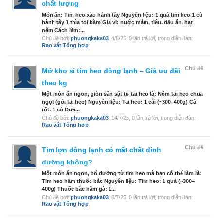
chất lượng
Món ăn: Tim heo xào hành tây Nguyên liệu: 1 quả tim heo 1 củ
hành tây 1 thìa tỏi băm Gia vị: nước mắm, tiêu, dầu ăn, hạt
nêm Cách làm:...
Chủ đề bởi:
phuongkaka03
,
4/8/25
, 0 lần trả lời, trong diễn đàn:
Rao vặt Tổng hợp
Chủ đề
Mở kho sỉ tim heo đông lạnh – Giá ưu đãi
theo kg
Một món ăn ngon, giòn sần sật từ tai heo là: Nộm tai heo chua
ngọt (gỏi tai heo) Nguyên liệu: Tai heo: 1 cái (~300–400g) Cà
rốt: 1 củ Dưa...
Chủ đề bởi:
phuongkaka03
,
14/7/25
, 0 lần trả lời, trong diễn đàn:
Rao vặt Tổng hợp
Chủ đề
Tim lợn đông lạnh có mất chất dinh
dưỡng không?
Một món ăn ngon, bổ dưỡng từ tim heo mà bạn có thể làm là:
Tim heo hầm thuốc bắc Nguyên liệu: Tim heo: 1 quả (~300–
400g) Thuốc bắc hầm gà: 1...
Chủ đề bởi:
phuongkaka03
,
6/7/25
, 0 lần trả lời, trong diễn đàn:
Rao vặt Tổng hợp