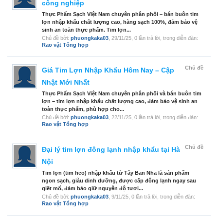
công nghiệp
Thực Phẩm Sạch Việt Nam chuyên phân phối – bán buôn tim
lợn nhập khẩu chất lượng cao, hàng sạch 100%, đảm bảo vệ
sinh an toàn thực phẩm. Tim lợn...
Chủ đề bởi:
phuongkaka03
,
29/11/25
, 0 lần trả lời, trong diễn đàn:
Rao vặt Tổng hợp
Chủ đề
Giá Tim Lợn Nhập Khẩu Hôm Nay – Cập
Nhật Mới Nhất
Thực Phẩm Sạch Việt Nam chuyên phân phối và bán buôn tim
lợn – tim lợn nhập khẩu chất lượng cao, đảm bảo vệ sinh an
toàn thực phẩm, phù hợp cho...
Chủ đề bởi:
phuongkaka03
,
22/11/25
, 0 lần trả lời, trong diễn đàn:
Rao vặt Tổng hợp
Chủ đề
Đại lý tim lợn đông lạnh nhập khẩu tại Hà
Nội
Tim lợn (tim heo) nhập khẩu từ Tây Ban Nha là sản phẩm
ngon sạch, giàu dinh dưỡng, được cấp đông lạnh ngay sau
giết mổ, đảm bảo giữ nguyên độ tươi...
Chủ đề bởi:
phuongkaka03
,
9/11/25
, 0 lần trả lời, trong diễn đàn:
Rao vặt Tổng hợp