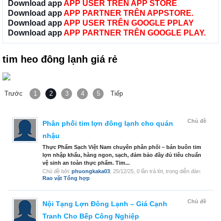
Download app
APP USER TRÊN APP STORE
Download app
APP PARTNER TRÊN APPSTORE.
Download app
APP USER TRÊN GOOGLE PPLAY
Download app
APP PARTNER TRÊN GOOGLE PLAY.
tim heo đông lạnh giá rẻ
Trước
1
2
3
4
5
Tiếp
Chủ đề
Phân phối tim lợn đông lạnh cho quán
nhậu
Thực Phẩm Sạch Việt Nam chuyên phân phối – bán buôn tim
lợn nhập khẩu, hàng ngon, sạch, đảm bảo đầy đủ tiêu chuẩn
vệ sinh an toàn thực phẩm. Tim...
Chủ đề bởi:
phuongkaka03
,
25/12/25
, 0 lần trả lời, trong diễn đàn:
Rao vặt Tổng hợp
Chủ đề
Nội Tạng Lợn Đông Lạnh – Giá Cạnh
Tranh Cho Bếp Công Nghiệp