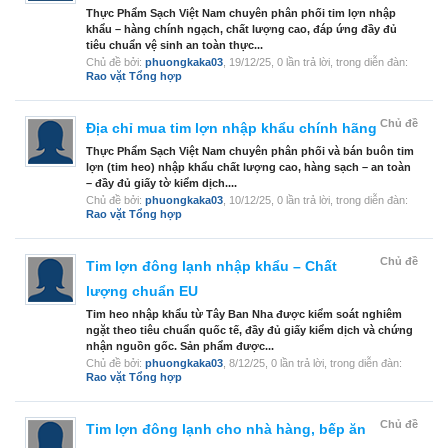
Thực Phẩm Sạch Việt Nam chuyên phân phối tim lợn nhập
khẩu – hàng chính ngạch, chất lượng cao, đáp ứng đầy đủ
tiêu chuẩn vệ sinh an toàn thực...
Chủ đề bởi:
phuongkaka03
,
19/12/25
, 0 lần trả lời, trong diễn đàn:
Rao vặt Tổng hợp
Chủ đề
Địa chỉ mua tim lợn nhập khẩu chính hãng
Thực Phẩm Sạch Việt Nam chuyên phân phối và bán buôn tim
lợn (tim heo) nhập khẩu chất lượng cao, hàng sạch – an toàn
– đầy đủ giấy tờ kiểm dịch....
Chủ đề bởi:
phuongkaka03
,
10/12/25
, 0 lần trả lời, trong diễn đàn:
Rao vặt Tổng hợp
Chủ đề
Tim lợn đông lạnh nhập khẩu – Chất
lượng chuẩn EU
Tim heo nhập khẩu từ Tây Ban Nha được kiểm soát nghiêm
ngặt theo tiêu chuẩn quốc tế, đầy đủ giấy kiểm dịch và chứng
nhận nguồn gốc. Sản phẩm được...
Chủ đề bởi:
phuongkaka03
,
8/12/25
, 0 lần trả lời, trong diễn đàn:
Rao vặt Tổng hợp
Chủ đề
Tim lợn đông lạnh cho nhà hàng, bếp ăn