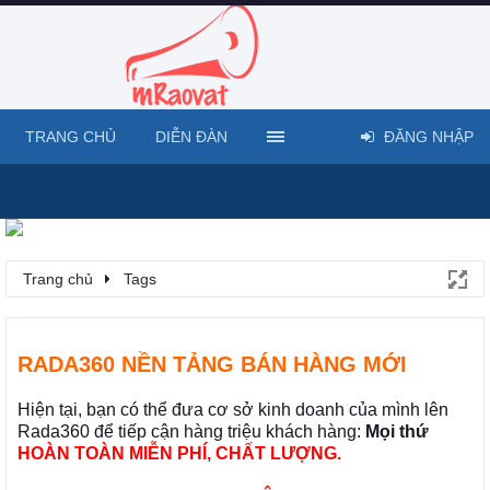
TRANG CHỦ
DIỄN ĐÀN
ĐĂNG NHẬP
Trang chủ
Tags
RADA360 NỀN TẢNG BÁN HÀNG MỚI
Hiện tại, bạn có thể đưa cơ sở kinh doanh của mình lên
Rada360 để tiếp cận hàng triệu khách hàng:
Mọi thứ
HOÀN TOÀN MIỄN PHÍ, CHẤT LƯỢNG.