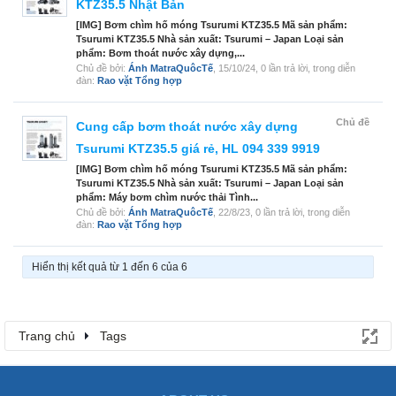
KTZ35.5 Nhật Bản
[IMG] Bơm chìm hố móng Tsurumi KTZ35.5 Mã sản phẩm:
Tsurumi KTZ35.5 Nhà sản xuất: Tsurumi – Japan Loại sản
phẩm: Bơm thoát nước xây dựng,...
Chủ đề bởi:
Ánh MatraQuôcTế
,
15/10/24
, 0 lần trả lời, trong diễn
đàn:
Rao vặt Tổng hợp
Chủ đề
Cung cấp bơm thoát nước xây dựng
Tsurumi KTZ35.5 giá rẻ, HL 094 339 9919
[IMG] Bơm chìm hố móng Tsurumi KTZ35.5 Mã sản phẩm:
Tsurumi KTZ35.5 Nhà sản xuất: Tsurumi – Japan Loại sản
phẩm: Máy bơm chìm nước thải Tình...
Chủ đề bởi:
Ánh MatraQuôcTế
,
22/8/23
, 0 lần trả lời, trong diễn
đàn:
Rao vặt Tổng hợp
Hiển thị kết quả từ 1 đến 6 của 6
Trang chủ
Tags