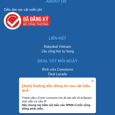
ABOUT US
Diễn đàn rao vặt miễn phí
LIÊN KẾT
Babydeal Vietnam
Lều xông hơi tự bung
DEAL TỐT MỖI NGÀY
Bình sữa Comotomo
Deal Lazada
Deal Shopee
[Xem] Hưỡng dẫn đăng tin rao vặt hiệu
LIÊN HỆ
quả
0858002468
Thành viên cố tình comment cho đủ bài viêt sẽ bị Baned
vĩnh viễn và cấm IP.
contact@mraovat.vn
Hãy chung tay bấm nút báo cáo SPAM vì một cộng
đồng phát triển.
mraovat.vn