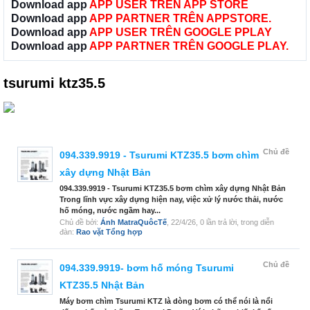
Download app
APP USER TRÊN APP STORE
Download app
APP PARTNER TRÊN APPSTORE.
Download app
APP USER TRÊN GOOGLE PPLAY
Download app
APP PARTNER TRÊN GOOGLE PLAY.
tsurumi ktz35.5
Chủ đề
094.339.9919 - Tsurumi KTZ35.5 bơm chìm
xây dựng Nhật Bản
094.339.9919 - Tsurumi KTZ35.5 bơm chìm xây dựng Nhật Bản
Trong lĩnh vực xây dựng hiện nay, việc xử lý nước thải, nước
hố móng, nước ngầm hay...
Chủ đề bởi:
Ánh MatraQuôcTế
,
22/4/26
, 0 lần trả lời, trong diễn
đàn:
Rao vặt Tổng hợp
Chủ đề
094.339.9919- bơm hố móng Tsurumi
KTZ35.5 Nhật Bản
Máy bơm chìm Tsurumi KTZ là dòng bơm có thể nói là nổi