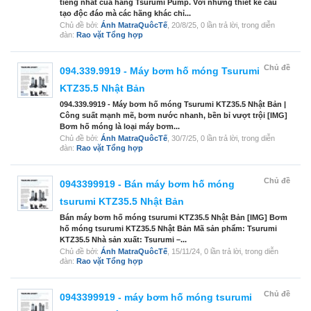
tiếng nhất của hãng Tsurumi Pump. Với những thiết kế cấu
tạo độc đáo mà các hãng khác chỉ...
Chủ đề bởi:
Ánh MatraQuôcTế
,
20/8/25
, 0 lần trả lời, trong diễn
đàn:
Rao vặt Tổng hợp
Chủ đề
094.339.9919 - Máy bơm hố móng Tsurumi
KTZ35.5 Nhật Bản
094.339.9919 - Máy bơm hố móng Tsurumi KTZ35.5 Nhật Bản |
Công suất mạnh mẽ, bơm nước nhanh, bền bỉ vượt trội [IMG]
Bơm hố móng là loại máy bơm...
Chủ đề bởi:
Ánh MatraQuôcTế
,
30/7/25
, 0 lần trả lời, trong diễn
đàn:
Rao vặt Tổng hợp
Chủ đề
0943399919 - Bán máy bơm hố móng
tsurumi KTZ35.5 Nhật Bản
Bán máy bơm hố móng tsurumi KTZ35.5 Nhật Bản [IMG] Bơm
hố móng tsurumi KTZ35.5 Nhật Bản Mã sản phẩm: Tsurumi
KTZ35.5 Nhà sản xuất: Tsurumi –...
Chủ đề bởi:
Ánh MatraQuôcTế
,
15/11/24
, 0 lần trả lời, trong diễn
đàn:
Rao vặt Tổng hợp
Chủ đề
0943399919 - máy bơm hố móng tsurumi