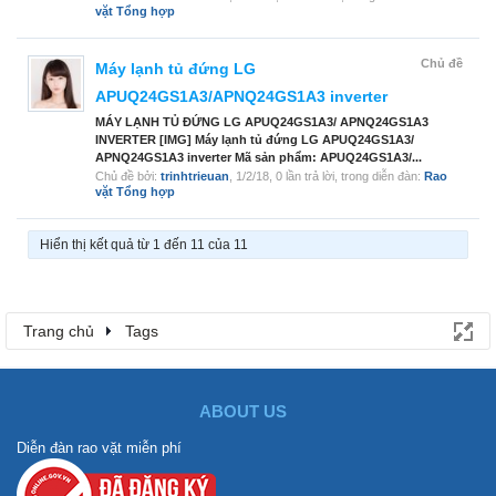
vặt Tổng hợp
Chủ đề
Máy lạnh tủ đứng LG
APUQ24GS1A3/APNQ24GS1A3 inverter
MÁY LẠNH TỦ ĐỨNG LG APUQ24GS1A3/ APNQ24GS1A3
INVERTER [IMG] Máy lạnh tủ đứng LG APUQ24GS1A3/
APNQ24GS1A3 inverter Mã sản phẩm: APUQ24GS1A3/...
Chủ đề bởi:
trinhtrieuan
,
1/2/18
, 0 lần trả lời, trong diễn đàn:
Rao
vặt Tổng hợp
Hiển thị kết quả từ 1 đến 11 của 11
Trang chủ
Tags
ABOUT US
Diễn đàn rao vặt miễn phí