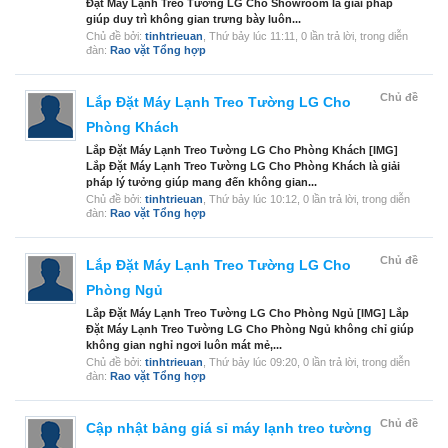
Đặt Máy Lạnh Treo Tường LG Cho Showroom là giải pháp
giúp duy trì không gian trưng bày luôn...
Chủ đề bởi:
tinhtrieuan
,
Thứ bảy lúc 11:11
, 0 lần trả lời, trong diễn
đàn:
Rao vặt Tổng hợp
Chủ đề
Lắp Đặt Máy Lạnh Treo Tường LG Cho
Phòng Khách
Lắp Đặt Máy Lạnh Treo Tường LG Cho Phòng Khách [IMG]
Lắp Đặt Máy Lạnh Treo Tường LG Cho Phòng Khách là giải
pháp lý tưởng giúp mang đến không gian...
Chủ đề bởi:
tinhtrieuan
,
Thứ bảy lúc 10:12
, 0 lần trả lời, trong diễn
đàn:
Rao vặt Tổng hợp
Chủ đề
Lắp Đặt Máy Lạnh Treo Tường LG Cho
Phòng Ngủ
Lắp Đặt Máy Lạnh Treo Tường LG Cho Phòng Ngủ [IMG] Lắp
Đặt Máy Lạnh Treo Tường LG Cho Phòng Ngủ không chỉ giúp
không gian nghỉ ngơi luôn mát mẻ,...
Chủ đề bởi:
tinhtrieuan
,
Thứ bảy lúc 09:20
, 0 lần trả lời, trong diễn
đàn:
Rao vặt Tổng hợp
Chủ đề
Cập nhật bảng giá sỉ máy lạnh treo tường