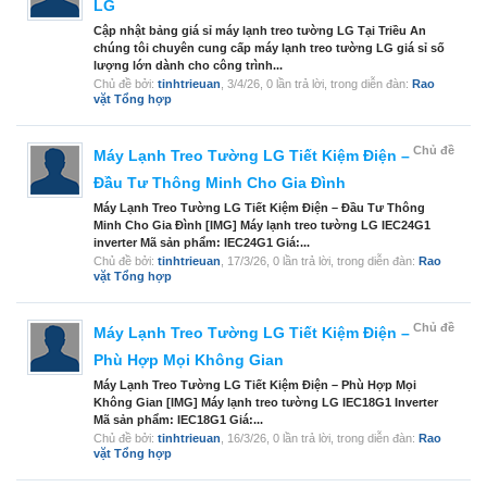
LG
Cập nhật bảng giá sỉ máy lạnh treo tường LG Tại Triều An
chúng tôi chuyên cung cấp máy lạnh treo tường LG giá sỉ số
lượng lớn dành cho công trình...
Chủ đề bởi:
tinhtrieuan
,
3/4/26
, 0 lần trả lời, trong diễn đàn:
Rao
vặt Tổng hợp
Chủ đề
Máy Lạnh Treo Tường LG Tiết Kiệm Điện –
Đầu Tư Thông Minh Cho Gia Đình
Máy Lạnh Treo Tường LG Tiết Kiệm Điện – Đầu Tư Thông
Minh Cho Gia Đình [IMG] Máy lạnh treo tường LG IEC24G1
inverter Mã sản phẩm: IEC24G1 Giá:...
Chủ đề bởi:
tinhtrieuan
,
17/3/26
, 0 lần trả lời, trong diễn đàn:
Rao
vặt Tổng hợp
Chủ đề
Máy Lạnh Treo Tường LG Tiết Kiệm Điện –
Phù Hợp Mọi Không Gian
Máy Lạnh Treo Tường LG Tiết Kiệm Điện – Phù Hợp Mọi
Không Gian [IMG] Máy lạnh treo tường LG IEC18G1 Inverter
Mã sản phẩm: IEC18G1 Giá:...
Chủ đề bởi:
tinhtrieuan
,
16/3/26
, 0 lần trả lời, trong diễn đàn:
Rao
vặt Tổng hợp