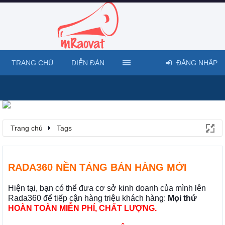
TRANG CHỦ
DIỄN ĐÀN
ĐĂNG NHẬP
Trang chủ
Tags
RADA360 NỀN TẢNG BÁN HÀNG MỚI
Hiện tại, bạn có thể đưa cơ sở kinh doanh của mình lên
Rada360 để tiếp cận hàng triệu khách hàng:
Mọi thứ
HOÀN TOÀN MIỄN PHÍ, CHẤT LƯỢNG.