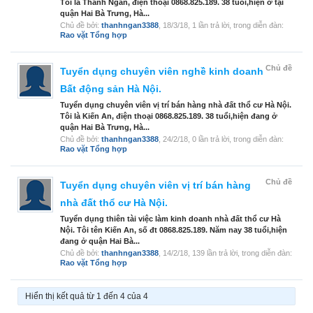
Tôi là Thanh Ngân, điện thoại 0868.825.189. 38 tuổi,hiện ở tại
quận Hai Bà Trưng, Hà...
Chủ đề bởi:
thanhngan3388
,
18/3/18
, 1 lần trả lời, trong diễn đàn:
Rao vặt Tổng hợp
Chủ đề
Tuyển dụng chuyên viên nghề kinh doanh
Bất động sản Hà Nội.
Tuyển dụng chuyên viên vị trí bán hàng nhà đất thổ cư Hà Nội.
Tôi là Kiến An, điện thoại 0868.825.189. 38 tuổi,hiện đang ở
quận Hai Bà Trưng, Hà...
Chủ đề bởi:
thanhngan3388
,
24/2/18
, 0 lần trả lời, trong diễn đàn:
Rao vặt Tổng hợp
Chủ đề
Tuyển dụng chuyên viên vị trí bán hàng
nhà đất thổ cư Hà Nội.
Tuyển dụng thiên tài việc làm kinh doanh nhà đất thổ cư Hà
Nội. Tôi tên Kiến An, số đt 0868.825.189. Năm nay 38 tuổi,hiện
đang ở quận Hai Bà...
Chủ đề bởi:
thanhngan3388
,
14/2/18
, 139 lần trả lời, trong diễn đàn:
Rao vặt Tổng hợp
Hiển thị kết quả từ 1 đến 4 của 4