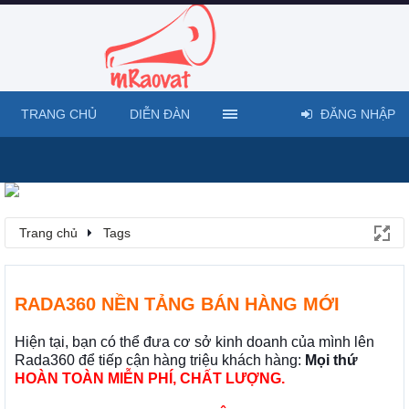
TRANG CHỦ
DIỄN ĐÀN
ĐĂNG NHẬP
Trang chủ
Tags
RADA360 NỀN TẢNG BÁN HÀNG MỚI
Hiện tại, bạn có thể đưa cơ sở kinh doanh của mình lên
Rada360 để tiếp cận hàng triệu khách hàng:
Mọi thứ
HOÀN TOÀN MIỄN PHÍ, CHẤT LƯỢNG.