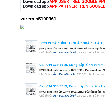
Download app
APP USER TRÊN GOOGLE PP
Download app
APP PARTNER TRÊN GOOGLE
varem s5100361
ĐƠN VỊ CẤP BÌNH TÍCH ÁP NHẬP KHẨU 10
[IMG] Nhu cầu sử dụng, xử lý nước của con người ngà
Chủ đề bởi:
Ánh MatraQuôcTế
,
26/7/23
, 0 lần trả lời, t
Call 094 339 9919, Cung cấp Bình Varem
[IMG] Bình tích áp Varem 100L 16Bar Mã sản phẩm: S5
Chủ đề bởi:
Ánh MatraQuôcTế
,
23/9/22
, 0 lần trả lời, t
Call 094 339 9919, Cung cấp Bình tích á
[IMG] Bình tích áp Varem 100L 16Bar Mã sản phẩm: S5
Chủ đề bởi:
Ánh MatraQuôcTế
,
20/9/22
, 0 lần trả lời, t