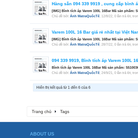
Hàng sẵn 094 339 9919 , cung cấp bình á
[IMG] Bình tích áp Varem 100L 16Bar Mã sản phẩm: S5
Chủ đề bởi:
Ánh MatraQuôcTế
,
12/8/22
, 0 lần trả lời, t
Varem 100L 16 Bar giá rẻ nhất tại Việt N
[IMG] Bình tích áp Varem 100L 16Bar Mã sản phẩm: S5
Chủ đề bởi:
Ánh MatraQuôcTế
,
28/7/22
, 0 lần trả lời, t
094 339 9919, Bình tích áp Varem 100L 
Bình tích áp Varem 100L 16Bar Mã sản phẩm: S5100361
Chủ đề bởi:
Ánh MatraQuôcTế
,
24/9/21
, 0 lần trả lời, t
Hiển thị kết quả từ 1 đến 6 của 6
Trang chủ
Tags
ABOUT US