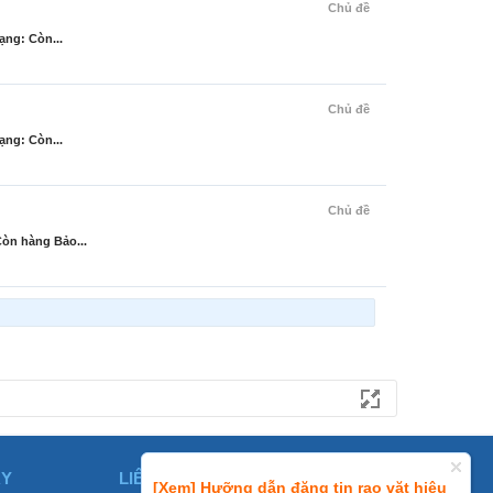
Chủ đề
ạng: Còn...
Chủ đề
ạng: Còn...
Chủ đề
Còn hàng Bảo...
ÀY
LIÊN HỆ
[Xem] Hưỡng dẫn đăng tin rao vặt hiệu