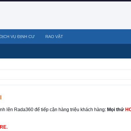
DỊCH VỤ ĐỊNH CƯ
RAO VẶT
I
ình lên Rada360 để tiếp cận hàng triệu khách hàng:
Mọi thứ
HO
RE.