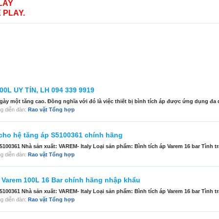
LAY
 PLAY.
0L UY TÍN, LH 094 339 9919
y một tăng cao. Đồng nghĩa với đó là việc thiết bị bình tích áp được ứng dụng đa d
rong diễn đàn:
Rao vặt Tổng hợp
 cho hệ tăng áp S5100361 chính hãng
100361 Nhà sản xuất: VAREM- Italy Loại sản phẩm: Bình tích áp Varem 16 bar Tình tr
rong diễn đàn:
Rao vặt Tổng hợp
p Varem 100L 16 Bar chính hãng nhập khẩu
100361 Nhà sản xuất: VAREM- Italy Loại sản phẩm: Bình tích áp Varem 16 bar Tình tr
rong diễn đàn:
Rao vặt Tổng hợp