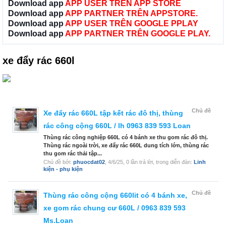
Download app
APP USER TRÊN APP STORE
Download app
APP PARTNER TRÊN APPSTORE.
Download app
APP USER TRÊN GOOGLE PPLAY
Download app
APP PARTNER TRÊN GOOGLE PLAY.
xe đẩy rác 660l
Chủ đề
Xe đẩy rác 660L tập kết rác đô thị, thùng
rác công cộng 660L / lh 0963 839 593 Loan
Thùng rác công nghiệp 660L có 4 bánh xe thu gom rác đô thị.
Thùng rác ngoài trời, xe đẩy rác 660L dung tích lớn, thùng rác
thu gom rác thải tập...
Chủ đề bởi:
phuocdat02
,
4/6/25
, 0 lần trả lời, trong diễn đàn:
Linh
kiện - phụ kiện
Chủ đề
Thùng rác công cộng 660lit có 4 bánh xe,
xe gom rác chung cư 660L / 0963 839 593
Ms.Loan