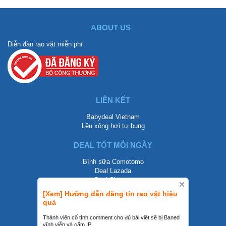
ABOUT US
Diễn đàn rao vặt miễn phí
LIÊN KẾT
Babydeal Vietnam
Lều xông hơi tự bung
DEAL TỐT MỖI NGÀY
Bình sữa Comotomo
Deal Lazada
Deal Shopee
[Xem] Hưỡng dẫn đăng tin rao vặt hiệu
LIÊN HỆ
quả
0858002468
Thành viên cố tình comment cho đủ bài viêt sẽ bị Baned
vĩnh viễn và cấm IP.