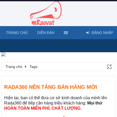
TRANG CHỦ
DIỄN ĐÀN
ĐĂNG NHẬP
Trang chủ
Tags
RADA360 NỀN TẢNG BÁN HÀNG MỚI
Hiện tại, bạn có thể đưa cơ sở kinh doanh của mình lên
Rada360 để tiếp cận hàng triệu khách hàng:
Mọi thứ
HOÀN TOÀN MIỄN PHÍ, CHẤT LƯỢNG.