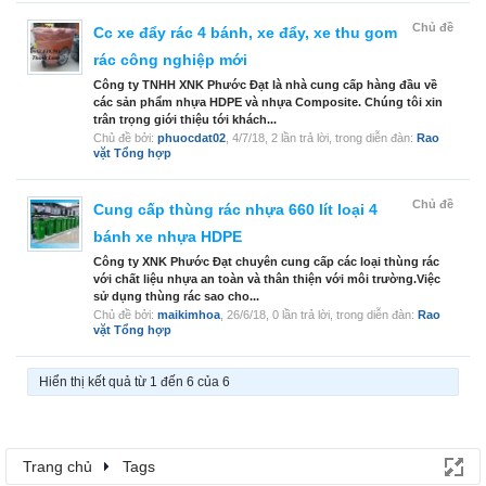
Chủ đề
Cc xe đẩy rác 4 bánh, xe đẩy, xe thu gom
rác công nghiệp mới
Công ty TNHH XNK Phước Đạt là nhà cung cấp hàng đầu về
các sản phẩm nhựa HDPE và nhựa Composite. Chúng tôi xin
trân trọng giới thiệu tới khách...
Chủ đề bởi:
phuocdat02
,
4/7/18
, 2 lần trả lời, trong diễn đàn:
Rao
vặt Tổng hợp
Chủ đề
Cung cấp thùng rác nhựa 660 lít loại 4
bánh xe nhựa HDPE
Công ty XNK Phước Đạt chuyên cung cấp các loại thùng rác
với chất liệu nhựa an toàn và thân thiện với môi trường.Việc
sử dụng thùng rác sao cho...
Chủ đề bởi:
maikimhoa
,
26/6/18
, 0 lần trả lời, trong diễn đàn:
Rao
vặt Tổng hợp
Hiển thị kết quả từ 1 đến 6 của 6
Trang chủ
Tags