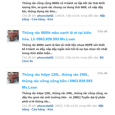
Thùng rác công cộng 660lit có 4 bánh xe tập kết rác thải khối
lượng lớn, xe gom rác chung cư dung tích 660L có nắp đậy
kín, thùng đựng rác khu...
Chủ đề bởi:
phuocdat02
,
13/8/24
, 0 lần trả lời, trong diễn đàn:
Mặt
bằng - Cửa hàng - Kiot
Chủ đề
Thùng rác 660lit màu xanh lá rẻ tại biên
hòa. Lh 0963.839.593 Ms.Loan
Thùng rác 660lit xanh lá làm từ chất liệu nhựa HDPE với thiết
kế 4 bánh xe đẩy, nắp đậy ngăn mùi hôi là sự lựa chọn tốt nhất
trong thời điểm hiện...
Chủ đề bởi:
phuocdat02
,
1/11/22
, 0 lần trả lời, trong diễn đàn:
Đồ
Chơi Xe
Chủ đề
Thùng rác hdpe 120L, thùng rác 240L,
thùng rác công cộng bền./ 0963.839.593
Ms.Loan
Thùng rác hdpe 120L, thùng rác 240L, thùng rác công cộng, xe
đẩy thu gom rác môi trường bền - rẻ. [IMG] Tuyển đại lý phân
phối sỉ lẻ thùng rác...
Chủ đề bởi:
phuocdat02
,
3/8/22
, 0 lần trả lời, trong diễn đàn:
Mặt
bằng - Cửa hàng - Kiot