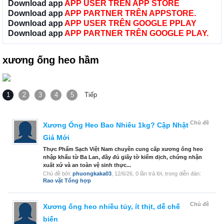
Download app
APP USER TRÊN APP STORE
Download app
APP PARTNER TRÊN APPSTORE.
Download app
APP USER TRÊN GOOGLE PPLAY
Download app
APP PARTNER TRÊN GOOGLE PLAY.
xương ống heo hầm
1
2
3
4
5
Tiếp
Chủ đề
Xương Ống Heo Bao Nhiêu 1kg? Cập Nhật
Giá Mới
Thực Phẩm Sạch Việt Nam chuyên cung cấp xương ống heo
nhập khẩu từ Ba Lan, đầy đủ giấy tờ kiểm dịch, chứng nhận
xuất xứ và an toàn vệ sinh thực...
Chủ đề bởi:
phuongkaka03
,
12/6/26
, 0 lần trả lời, trong diễn đàn:
Rao vặt Tổng hợp
Chủ đề
Xương ống heo nhiều tủy, ít thịt, dễ chế
biến