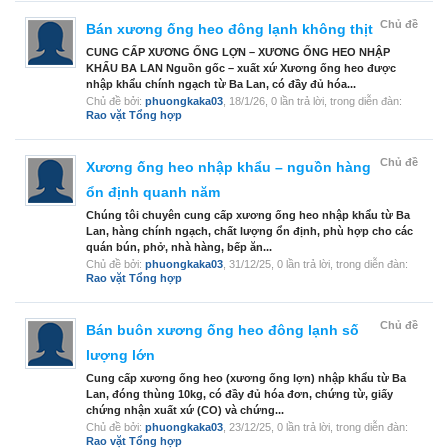
Chủ đề
Bán xương ống heo đông lạnh không thịt
CUNG CẤP XƯƠNG ỐNG LỢN – XƯƠNG ỐNG HEO NHẬP
KHẨU BA LAN Nguồn gốc – xuất xứ Xương ống heo được
nhập khẩu chính ngạch từ Ba Lan, có đầy đủ hóa...
Chủ đề bởi:
phuongkaka03
,
18/1/26
, 0 lần trả lời, trong diễn đàn:
Rao vặt Tổng hợp
Chủ đề
Xương ống heo nhập khẩu – nguồn hàng
ổn định quanh năm
Chúng tôi chuyên cung cấp xương ống heo nhập khẩu từ Ba
Lan, hàng chính ngạch, chất lượng ổn định, phù hợp cho các
quán bún, phở, nhà hàng, bếp ăn...
Chủ đề bởi:
phuongkaka03
,
31/12/25
, 0 lần trả lời, trong diễn đàn:
Rao vặt Tổng hợp
Chủ đề
Bán buôn xương ống heo đông lạnh số
lượng lớn
Cung cấp xương ống heo (xương ống lợn) nhập khẩu từ Ba
Lan, đóng thùng 10kg, có đầy đủ hóa đơn, chứng từ, giấy
chứng nhận xuất xứ (CO) và chứng...
Chủ đề bởi:
phuongkaka03
,
23/12/25
, 0 lần trả lời, trong diễn đàn:
Rao vặt Tổng hợp