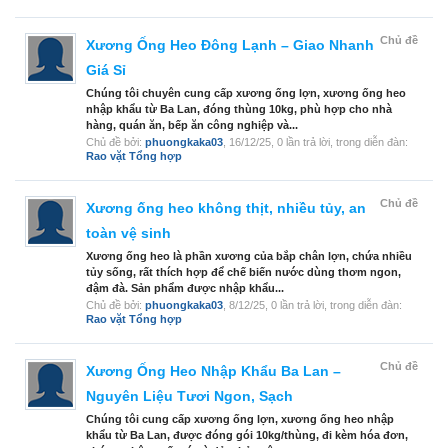
Chủ đề
Xương Ống Heo Đông Lạnh – Giao Nhanh
Giá Sỉ
Chúng tôi chuyên cung cấp xương ống lợn, xương ống heo
nhập khẩu từ Ba Lan, đóng thùng 10kg, phù hợp cho nhà
hàng, quán ăn, bếp ăn công nghiệp và...
Chủ đề bởi:
phuongkaka03
,
16/12/25
, 0 lần trả lời, trong diễn đàn:
Rao vặt Tổng hợp
Chủ đề
Xương ống heo không thịt, nhiều tủy, an
toàn vệ sinh
Xương ống heo là phần xương của bắp chân lợn, chứa nhiều
tủy sống, rất thích hợp để chế biến nước dùng thơm ngon,
đậm đà. Sản phẩm được nhập khẩu...
Chủ đề bởi:
phuongkaka03
,
8/12/25
, 0 lần trả lời, trong diễn đàn:
Rao vặt Tổng hợp
Chủ đề
Xương Ống Heo Nhập Khẩu Ba Lan –
Nguyên Liệu Tươi Ngon, Sạch
Chúng tôi cung cấp xương ống lợn, xương ống heo nhập
khẩu từ Ba Lan, được đóng gói 10kg/thùng, đi kèm hóa đơn,