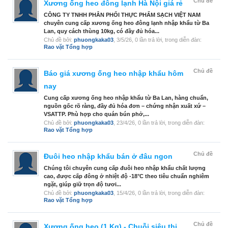
Chủ đề
Xương ống heo đông lạnh Hà Nội giá rẻ
CÔNG TY TNHH PHÂN PHỐI THỰC PHẨM SẠCH VIỆT NAM
chuyên cung cấp xương ống heo đông lạnh nhập khẩu từ Ba
Lan, quy cách thùng 10kg, có đầy đủ hóa...
Chủ đề bởi:
phuongkaka03
,
3/5/26
, 0 lần trả lời, trong diễn đàn:
Rao vặt Tổng hợp
Chủ đề
Báo giá xương ống heo nhập khẩu hôm
nay
Cung cấp xương ống heo nhập khẩu từ Ba Lan, hàng chuẩn,
nguồn gốc rõ ràng, đầy đủ hóa đơn – chứng nhận xuất xứ –
VSATTP. Phù hợp cho quán bún phở,...
Chủ đề bởi:
phuongkaka03
,
23/4/26
, 0 lần trả lời, trong diễn đàn:
Rao vặt Tổng hợp
Chủ đề
Đuôi heo nhập khẩu bán ở đâu ngon
Chúng tôi chuyên cung cấp đuôi heo nhập khẩu chất lượng
cao, được cấp đông ở nhiệt độ -18°C theo tiêu chuẩn nghiêm
ngặt, giúp giữ trọn độ tươi...
Chủ đề bởi:
phuongkaka03
,
15/4/26
, 0 lần trả lời, trong diễn đàn:
Rao vặt Tổng hợp
Chủ đề
Xương ống heo (1 Kg) - Chuỗi siêu thị